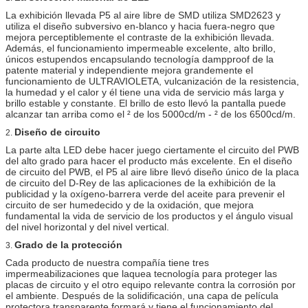
La exhibición llevada P5 al aire libre de SMD utiliza SMD2623 y
utiliza el diseño subversivo en-blanco y hacia fuera-negro que
mejora perceptiblemente el contraste de la exhibición llevada.
Además, el funcionamiento impermeable excelente, alto brillo,
únicos estupendos encapsulando tecnología dampproof de la
patente material y independiente mejora grandemente el
funcionamiento de ULTRAVIOLETA, vulcanización de la resistencia,
la humedad y el calor y él tiene una vida de servicio más larga y
brillo estable y constante. El brillo de esto llevó la pantalla puede
alcanzar tan arriba como el ² de los 5000cd/m - ² de los 6500cd/m.
Diseño de circuito
2.
La parte alta LED debe hacer juego ciertamente el circuito del PWB
del alto grado para hacer el producto más excelente. En el diseño
de circuito del PWB, el P5 al aire libre llevó diseño único de la placa
de circuito del D-Rey de las aplicaciones de la exhibición de la
publicidad y la oxígeno-barrera verde del aceite para prevenir el
circuito de ser humedecido y de la oxidación, que mejora
fundamental la vida de servicio de los productos y el ángulo visual
del nivel horizontal y del nivel vertical.
Grado de la protección
3.
Cada producto de nuestra compañía tiene tres
impermeabilizaciones que laquea tecnología para proteger las
placas de circuito y el otro equipo relevante contra la corrosión por
el ambiente. Después de la solidificación, una capa de película
protectora transparente formará y tiene el funcionamiento del