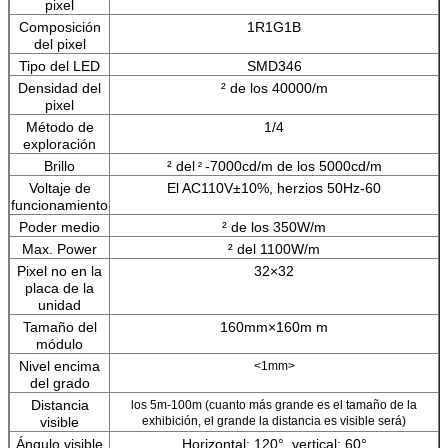
pixel
Composición
1R1G1B
del pixel
Tipo del LED
SMD346
Densidad del
² de los 40000/m
pixel
Método de
1/4
exploración
Brillo
² del
-7000cd/m de los 5000cd/m
²
Voltaje de
El AC110V±10%, herzios 50Hz-60
funcionamiento
Poder medio
² de los 350W/m
Max. Power
² del 1100W/m
Pixel no en la
32×32
placa de la
unidad
Tamaño del
160mm×160m m
módulo
Nivel encima
<1mm>
del grado
Distancia
los 5m-100m (cuanto más grande es el tamaño de la
visible
exhibición, el grande la distancia es visible será)
Ángulo visible
Horizontal: 120°, vertical: 60°