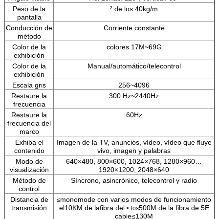
Peso de la
² de los 40kg/m
pantalla
Conducción de
Corriente constante
método
Color de la
colores 17M~69G
exhibición
Color de la
Manual/automático/telecontrol
exhibición
Escala gris
256~4096
Restaure la
300 Hz~2440Hz
frecuencia
Restaure la
60Hz
frecuencia del
marco
Exhiba el
Imagen de la TV, anuncios, vídeo, vídeo que fluye
contenido
vivo, imagen y palabras
Modo de
640×480, 800×600, 1024×768, 1280×960…
visualización
1920×1200, 2048×640
Método de
Síncrono, asincrónico, telecontrol y radio
control
Distancia de
monomode con varios modos de funcionamiento
≤
transmisión
el10KM de lafibra del
500M de la fibra de 5E
≤ los
cable≤130M