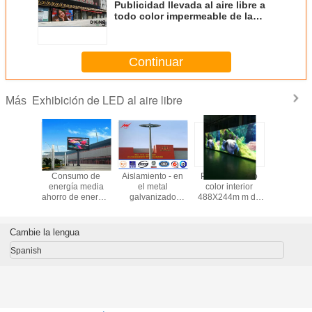
Publicidad llevada al aire libre a
todo color impermeable de la
tablilla de anuncios P5
Continuar
Exhibición de LED al aire libre
Más
cidad
Consumo de
Aislamiento - en
Pantalla a todo
Pantalla p
 al aire
energía media
el metal
color interior
ultra fina
odo color
ahorro de energía
galvanizado
488X244m m de
exhibición
able de
al aire libre de la
exhibición llevado
la pantalla LED
al ai
illa de
pantalla LED P10
al aire libre poste
del soporte del
libre/inte
ios P5
150W/㎡
ligero para la
soporte de
3000cd/
Cambie la lengua
iluminación del
P7.62mm
LE
aeropuerto
Spanish