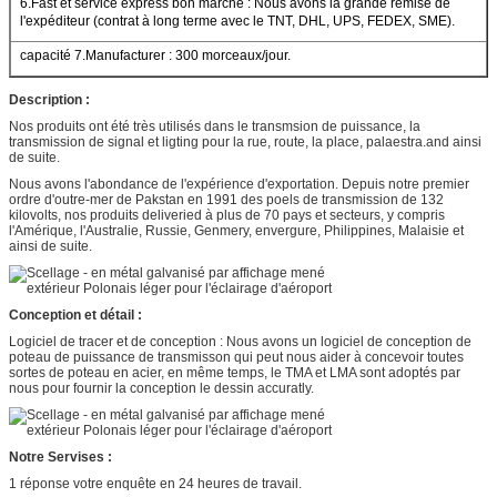
6.Fast et service express bon marché : Nous avons la grande remise de
l'expéditeur (contrat à long terme avec le TNT, DHL, UPS, FEDEX, SME).
capacité 7.Manufacturer : 300 morceaux/jour.
Description :
Nos produits ont été très utilisés dans le transmsion de puissance, la
transmission de signal et ligting pour la rue, route, la place, palaestra.and ainsi
de suite.
Nous avons l'abondance de l'expérience d'exportation. Depuis notre premier
ordre d'outre-mer de Pakstan en 1991 des poels de transmission de 132
kilovolts, nos produits deliveried à plus de 70 pays et secteurs, y compris
l'Amérique, l'Australie, Russie, Genmery, envergure, Philippines, Malaisie et
ainsi de suite.
Conception et détail :
Logiciel de tracer et de conception : Nous avons un logiciel de conception de
poteau de puissance de transmisson qui peut nous aider à concevoir toutes
sortes de poteau en acier, en même temps, le TMA et LMA sont adoptés par
nous pour fournir la conception le dessin accuratly.
Notre Servises :
1 réponse votre enquête en 24 heures de travail.