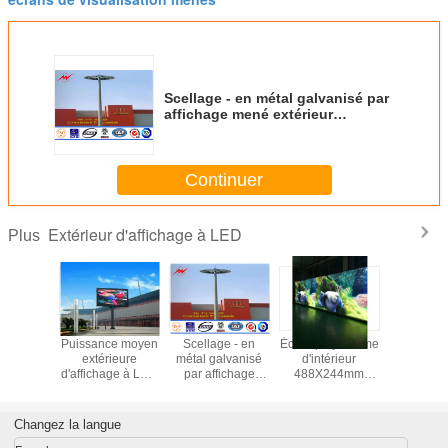
Scellage - en métal galvanisé par
affichage mené extérieur
Polonais léger pour l'éclairage
d'aéroport
Continuer
Extérieur d'affichage à LED
Plus
licité
Puissance moyen
Scellage - en
Écran polychrome
Écran pliab
térieure
extérieure
métal galvanisé
d'intérieur
mince P
hrome
d'affichage à LED
par affichage
488X244mm
affichage
able de
De l'économie
mené extérieur
d'affichage à LED
extérieur/d
neau
d'énergie P10
Polonais léger
De bâti de
de 3000c
hage P5
150W/㎡
pour l'éclairage
parenthèse de
LE
Changez la langue
d'aéroport
P7.62mm