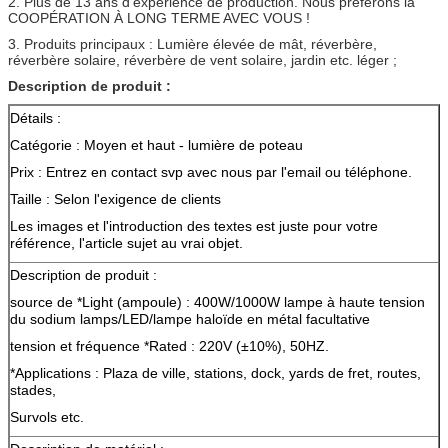
2. Plus de 13 ans d'expérience de production. Nous préférons la
COOPÉRATION À LONG TERME AVEC VOUS !
3. Produits principaux : Lumière élevée de mât, réverbère,
réverbère solaire, réverbère de vent solaire, jardin etc. léger ;
Description de produit :
Détails :
Catégorie : Moyen et haut - lumière de poteau
Prix : Entrez en contact svp avec nous par l'email ou téléphone.
Taille : Selon l'exigence de clients
Les images et l'introduction des textes est juste pour votre
référence, l'article sujet au vrai objet.
Description de produit :
source de *Light (ampoule) : 400W/1000W lampe à haute tension
du sodium lamps/LED/lampe haloïde en métal facultative
tension et fréquence *Rated : 220V (±10%), 50HZ.
*Applications : Plaza de ville, stations, dock, yards de fret, routes,
stades,
Survols etc.