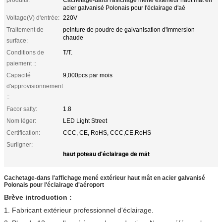
produits:
Cachetage-dans l'affichage mené extérieur haut mât en
acier galvanisé Polonais pour l'éclairage d'aé
Voltage(V) d'entrée:
220V
Traitement de
peinture de poudre de galvanisation d'immersion
chaude
surface:
Conditions de
T/T.
paiement ::
Capacité
9,000pcs par mois
d'approvisionnement
::
Facor safty:
1.8
Nom léger:
LED Light Street
Certification:
CCC, CE, RoHS, CCC,CE,RoHS
Surligner:
haut poteau d'éclairage de mât
Cachetage-dans l'affichage mené extérieur haut mât en acier galvanisé
Polonais pour l'éclairage d'aéroport
Brève
introduction
:
1.
Fabricant extérieur professionnel d'éclairage.