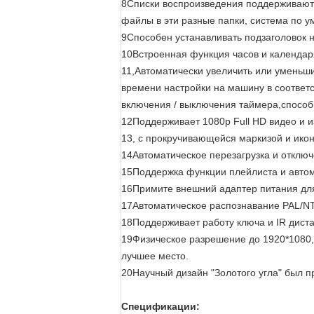
8Списки воспроизведения поддерживают 
файлы в эти разные папки, система по у
9Способен устанавливать подзаголовок н
10Встроенная функция часов и календаря
11,Автоматически увеличить или уменьш
времени настройки на машину в соответ
включения / выключения таймера,способн
12Поддерживает 1080p Full HD видео и 
13, с прокручивающейся маркизой и икон
14Автоматическое перезагрузка и отклю
15Поддержка функции плейлиста и автом
16Примите внешний адаптер питания для
17Автоматическое распознавание PAL/N
18Поддерживает работу ключа и IR дист
19Физическое разрешение до 1920*1080,
лучшее место.
20Научный дизайн "Золотого угла" был п
Спецификации: