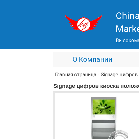
China
Mark
Высокома
О Компании
Главная страница
Signage цифров
Signage цифров киоска полож