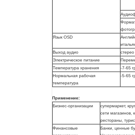
Аудио
Форма
фотог
Язык OSD
Англий
италья
Выход аудио
стерео
Электрическое питание
Переме
Температура хранения
-7-65 
Нормальная рабочая
-5-65 
температура
Применение:
Бизнес-организации
супермаркет, кру
сети магазинов, 
рестораны, турис
Финансовые
Банки, ценные б