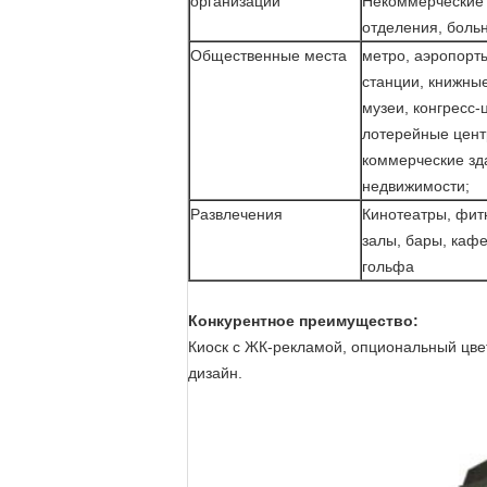
организации
Некоммерческие 
отделения, боль
Общественные места
метро, аэропорты
станции, книжные
музеи, конгресс-
лотерейные цент
коммерческие зд
недвижимости;
Развлечения
Кинотеатры, фит
залы, бары, кафе
гольфа
Конкурентное преимущество:
Киоск с ЖК-рекламой, опциональный цвет 
дизайн.