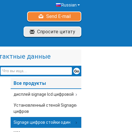
Russian
Send E-mail
Спросите цитату
тактные данные
Все продукты
дисплей signage lcd цифровой
Установленный стеной Signage
цифров
Signage цифров стойки один