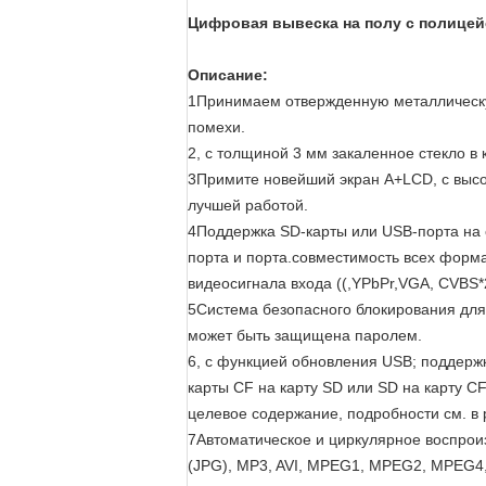
Цифровая вывеска на полу с полицей
Описание:
1Принимаем отвержденную металлическу
помехи.
2, с толщиной 3 мм закаленное стекло в 
3Примите новейший экран A+LCD, с высо
лучшей работой.
4Поддержка SD-карты или USB-порта на 
порта и порта.совместимость всех форма
видеосигнала входа ((,YPbPr,VGA, CVBS*2
5Система безопасного блокирования для
может быть защищена паролем.
6, с функцией обновления USB; поддерж
карты CF на карту SD или SD на карту CF
целевое содержание, подробности см. в
7Автоматическое и циркулярное воспро
(JPG), MP3, AVI, MPEG1, MPEG2, MPEG4, 