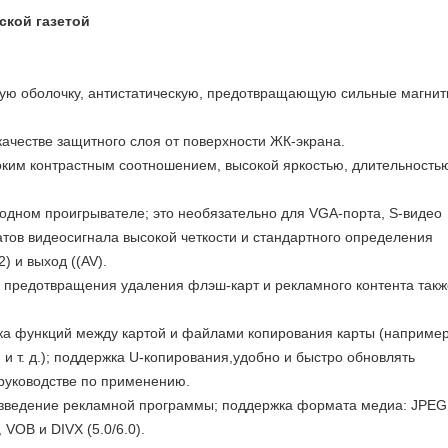
ской газетой
ю оболочку, антистатическую, предотвращающую сильные магни
качестве защитного слоя от поверхности ЖК-экрана.
ким контрастным соотношением, высокой яркостью, длительность
одном проигрывателе; это необязательно для VGA-порта, S-видео
тов видеосигнала высокой четкости и стандартного определения
) и выход ((AV).
 предотвращения удаления флэш-карт и рекламного контента такж
ка функций между картой и файлами копирования карты (например
 и т. д.); поддержка U-копирования,удобно и быстро обновлять
 руководстве по применению.
изведение рекламной программы; поддержка формата медиа: JPEG
VOB и DIVX (5.0/6.0).