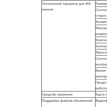
Технический параметр для ЖК-
Размер
панели
Соотн
сторон
Активн
Макси
разре
Конечн
Количе
Яркост
Соотн
контра
Время
реагир
Продол
работы
Средство хранения
Карта 
Поддержка файлов объявлений
Видео