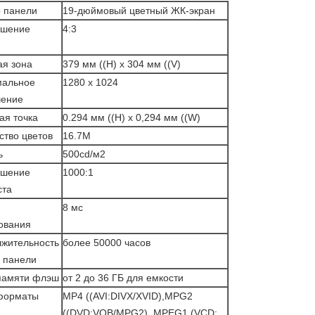
 панели
19-дюймовый цветный ЖК-экран
ошение
4:3
ая зона
379 мм ((H) x 304 мм ((V)
мальное
1280 x 1024
шение
ая точка
0.294 мм ((H) х 0,294 мм ((W)
ство цветов
16.7M
ь
500cd/м2
ошение
1000:1
ста
8 мс
ования
жительность
более 50000 часов
 панели
памяти флэш
от 2 до 36 ГБ для емкости
форматы
MP4 ((AVI:DIVX/XVID),MPG2
((DVD:VOB/MPG2), MPEG1 (VCD: