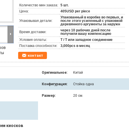
Количество мин заказа:
5 шт.
Цена:
405USD per piece
Упакованный в коробке во первых, и
Упаковывая детали:
после этого усиленный с упаковкой
деревянного аргументы за наружн
через 10 рабочих дней после
Время доставки:
получили вашу компенсацию
Условия оплаты:
T / T или западное соединение
Поставка способности:
3,000pcs в месяц
ров
ты
контакт
Оригинальное:
Китай
Конфигурация:
Стойка одна
Размер:
20 см.
еи киосков