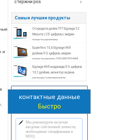
стержни pos
Самые лучшие продукты
тные
Огородите дюйм TFT Signage 32
Маунта LCD цифров с медиа-
проигрывателем
Superthin 15,6 Signage Wifi
ю и
дюйма/3G цифров, медиа-
проигрыватель ОБЪЯВЛЕНИЯ
LCD
Signage Wifi андроида/3G цифров
10,1 дюйма, монитор экрана
касания супермаркета
е
контактные данные
,
Быстро