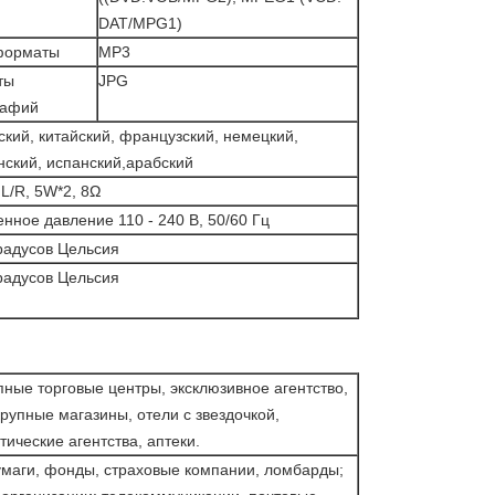
DAT/MPG1)
форматы
MP3
ты
JPG
рафий
ский, китайский, французский, немецкий,
нский, испанский,арабский
 L/R, 5W*2, 8Ω
нное давление 110 - 240 В, 50/60 Гц
градусов Цельсия
градусов Цельсия
пные торговые центры, эксклюзивное агентство,
крупные магазины, отели с звездочкой,
тические агентства, аптеки.
умаги, фонды, страховые компании, ломбарды;