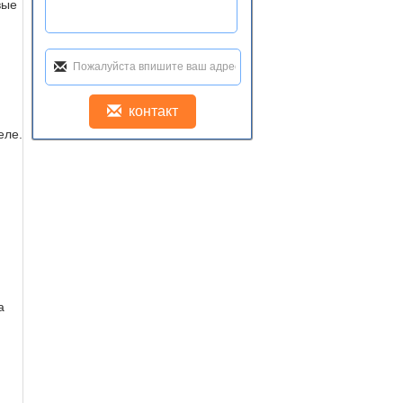
вые
еле.
а