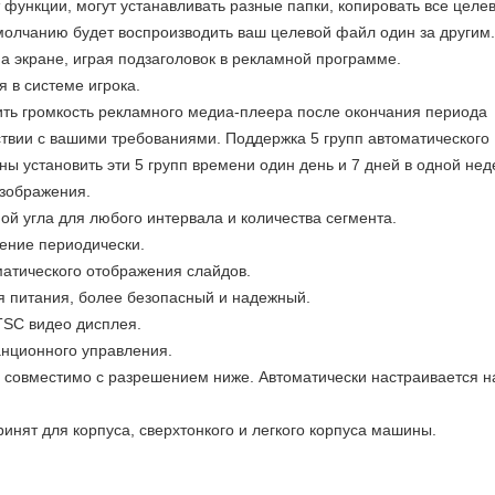
функции, могут устанавливать разные папки, копировать все целе
молчанию будет воспроизводить ваш целевой файл один за другим.
а экране, играя подзаголовок в рекламной программе.
 в системе игрока.
ить громкость рекламного медиа-плеера после окончания периода
ствии с вашими требованиями. Поддержка 5 групп автоматического
ы установить эти 5 групп времени один день и 7 дней в одной нед
изображения.
ой угла для любого интервала и количества сегмента.
чение периодически.
атического отображения слайдов.
 питания, более безопасный и надежный.
TSC видео дисплея.
анционного управления.
 совместимо с разрешением ниже. Автоматически настраивается н
ринят для корпуса, сверхтонкого и легкого корпуса машины.