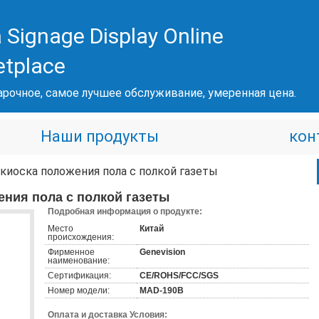
 Signage Display Online
etplace
рочное, самое лучшее обслуживание, умеренная цена.
Наши продукты
кон
 киоска положения пола с полкой газеты
ения пола с полкой газеты
Подробная информация о продукте:
Место
Китай
происхождения:
Фирменное
Genevision
наименование:
Сертификация:
CE/ROHS/FCC/SGS
Номер модели:
MAD-190B
Оплата и доставка Условия: