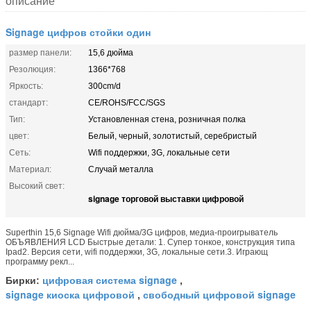
описание
Signage цифров стойки один
размер панели:
15,6 дюйма
Резолюция:
1366*768
Яркость:
300cm/d
стандарт:
CE/ROHS/FCC/SGS
Тип:
Установленная стена, розничная полка
цвет:
Белый, черный, золотистый, серебристый
Сеть:
Wifi поддержки, 3G, локальные сети
Материал:
Случай металла
Высокий свет:
signage торговой выставки цифровой
Superthin 15,6 Signage Wifi дюйма/3G цифров, медиа-проигрыватель
ОБЪЯВЛЕНИЯ LCD Быстрые детали: 1. Супер тонкое, конструкция типа
Ipad2. Версия сети, wifi поддержки, 3G, локальные сети.3. Играющ
программу рекл...
цифровая система signage
Бирки:
,
signage киоска цифровой
свободный цифровой signage
,