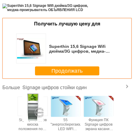
Получить лучшую цену для
Superthin 15,6 Signage Wifi
дюйма/3G цифров, медиа-
проигрыватель ОБЪЯВЛЕНИЯ
LCD
Продолжать
Signage цифров стойки один
Больше
e Wifi
Signage цифров
55
Функция ПК
Огородит
ида/3G
киоска
"энергосберегающие
Signage цифров
TFT Sign
в 10,1
положения пола
LED WIFI
экрана касания
Маунта
монитор
с полкой газеты
свободно
ультракрасная
цифров с