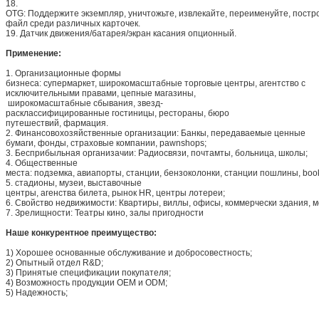
18.
OTG: Поддержите экземпляр, уничтожьте, извлекайте, переименуйте, постр
файл среди различных карточек.
19. Датчик движения/батарея/экран касания опционный.
Применение:
1. Организационные формы
бизнеса: супермаркет, широкомасштабные торговые центры, агентство с
исключительными правами, цепные магазины,
широкомасштабные сбывания, звезд-
расклассифицированные гостиницы, рестораны, бюро
путешествий, фармация.
2. Финансовохозяйственные организации: Банкы, передаваемые ценные
бумаги, фонды, страховые компании, pawnshops;
3. Бесприбыльная организачии: Радиосвязи, почтамты, больница, школы;
4. Общественные
места: подземка, авиапорты, станции, бензоколонки, станции пошлины, book
5. стадионы, музеи, выставочные
центры, агенства билета, рынок HR, центры лотереи;
6. Свойство недвижимости: Квартиры, виллы, офисы, коммерчески здания, 
7. Зрелищности: Театры кино, залы пригодности
Наше конкурентное преимущество:
1)
Хорошее основанные обслуживание и добросовестность;
2)
Опытный отдел R&D;
3)
Принятые спецификации покупателя;
4)
Возможность продукции OEM и ODM;
5)
Надежность;