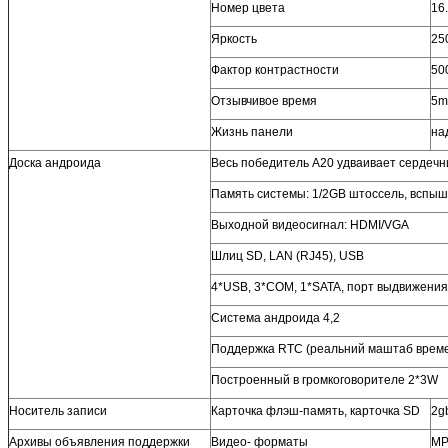
Номер цвета
16
Яркость
25
Фактор контрастности
50
Отзывчивое время
5m
Жизнь панели
на
Доска андроида
Весь победитель A20 удваивает сердечн
Память системы: 1/2GB штоссель, вспы
Выходной видеосигнал: HDMI/VGA
Шлиц SD, LAN (RJ45), USB
4*USB, 3*COM, 1*SATA, порт выдвижени
Система андроида 4,2
Поддержка RTC (реальний маштаб врем
Построенный в громкоговорителе 2*3W
Носитель записи
Карточка флэш-память, карточка SD
2g
Архивы объявления поддержки
Видео- форматы
MP