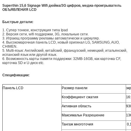
Superthin 15,6 Signage Wifi дюйма/3G цифров, медиа-проигрыватель
ОБЪЯВЛЕНИЯ LCD
Быстрые детали:
1. Супер тонкое, конструкция типа Ipad
2. Версия сети, wifi поддержки, 3G, локальные сети.
3. Играющ программу рекламы автоматически и циркуляр.
4. Высокомарочная панель LCD, новый оригинал LG, SAMSUNG, AUO,
CHIMEN.
5. Multi-язык: Английский, китайский, французский, немецкий, итальянский,
испанский язык или другой язык.
6. Возможность карты памяти поддержки: 32MB-16GB, как карточка CF,
карточка SD и U-диск etc.
Спецификации:
Панель LCD
Размер панели
эк
Коэффициент сжатия
16
Активная область
930
Максимальн Разрешение
13
Тангаж многоточия
0,