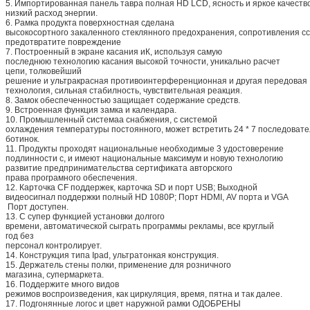
5. Импортированная панель тавра полная HD LCD, ясность и яркое качеств
низкий расход энергии.
6. Рамка продукта поверхностная сделана
высокосортного закаленного стеклянного предохранения, сопротивления сс
предотвратите повреждение
7. Построенный в экране касания иК, используя самую
последнюю технологию касания высокой точности, уникально расчет
цепи, толковейший
решение и ультракрасная противоинтерференционная и другая передовая
технология, сильная стабилность, чувствительная реакция.
8. Замок обеспеченностью защищает содержание средств.
9. Встроенная функция замка и календара.
10. Промышленный системаа снабжения, с системой
охлаждения температуры постоянного, может встретить 24 * 7 последоват
ботинок.
11. Продукты проходят национальные необходимые 3 удостоверение
подлинности c, и имеют национальные максимум и новую технологию
развитие предпринимательства сертификата авторского
права програмного обеспечения.
12. Карточка CF поддержек, карточка SD и порт USB; Выходной
видеосигнал поддержки полный HD 1080P; Порт HDMI, AV порта и VGA
Порт доступен.
13. С супер функцией установки долгого
времени, автоматической сыграть программы рекламы, все круглый
год без
персонал контролирует.
14. Конструкция типа Ipad, ультратонкая конструкция.
15. Держатель стены полки, применение для розничного
магазина, супермаркета.
16. Поддержите много видов
режимов воспроизведения, как циркуляция, время, пятна и так далее.
17. Подгонянные логос и цвет наружной рамки ОДОБРЕНЫ