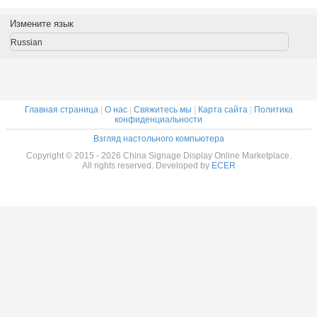
касания
стоящая
для
проигрыв
аркета
цифровая
рекламировать
Измените язык
реклама
киоск
самообслуживание
Russian
Главная страница
|
О нас
|
Свяжитесь мы
|
Карта сайта
|
Политика
конфиденциальности
Взгляд настольного компьютера
Copyright © 2015 - 2026 China Signage Display Online Marketplace.
All rights reserved. Developed by
ECER