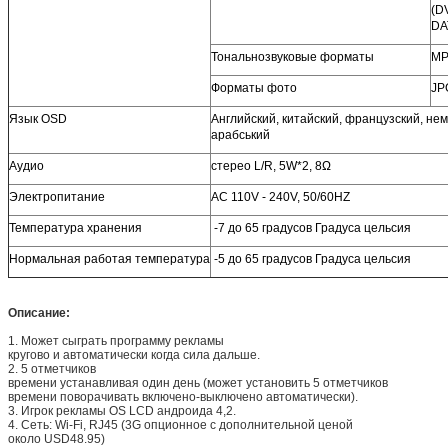
(D
DA
Тональнозвуковые форматы
MP
Форматы фото
JP
Язык OSD
Английский, китайский, французский, нем
арабський
Аудио
стерео L/R, 5W*2, 8Ω
Электропитание
AC 110V - 240V, 50/60HZ
Температура хранения
-7 до 65 градусов Градуса цельсия
Нормальная работая температура
-5 до 65 градусов Градуса цельсия
Описание:
1. Может сыграть программу рекламы
кругово и автоматически когда сила дальше.
2. 5 отметчиков
времени устанавливая один день (может установить 5 отметчиков
времени поворачивать включено-выключено автоматически).
3. Игрок рекламы OS LCD андроида 4,2.
4. Сеть: Wi-Fi, RJ45 (3G опционное с дополнительной ценой
около USD48.95)