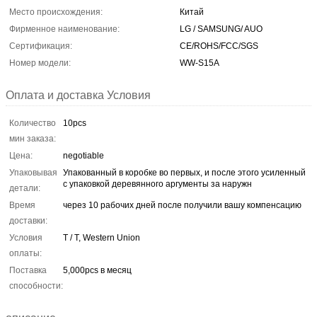
Место происхождения:
Китай
Фирменное наименование:
LG / SAMSUNG/ AUO
Сертификация:
CE/ROHS/FCC/SGS
Номер модели:
WW-S15A
Оплата и доставка Условия
Количество
10pcs
мин заказа:
Цена:
negotiable
Упаковывая
Упакованный в коробке во первых, и после этого усиленный
с упаковкой деревянного аргументы за наружн
детали:
Время
через 10 рабочих дней после получили вашу компенсацию
доставки:
Условия
T / T, Western Union
оплаты:
Поставка
5,000pcs в месяц
способности: