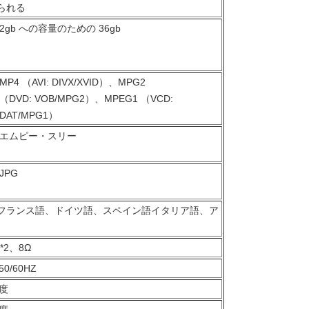
造られる
2gb への容量のための 36gb
MP4 （AVI: DIVX/XVID）、MPG2
（DVD: VOB/MPG2）、MPEG1 （VCD:
DAT/MPG1）
エムピー・スリー
JPG
フランス語、ドイツ語、スペイン語イタリア語、ア
*2、8Ω
50/60HZ
氏度