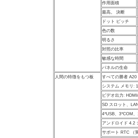
作用面積
最高。 決断
ドット ピッチ
色の数
明るさ
対照の比率
敏感な時間
パネルの生命
人間の特徴をもつ板
すべての勝者 A20
システム メモリ: 
ビデオ出力: HDMI
SD スロット、LAN
4*USB、3*COM、
アンドロイド 4.2
サポート RTC 