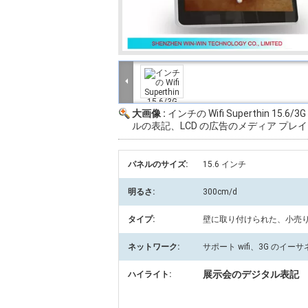
大画像 :
インチの Wifi Superthin 15.6/
ルの表記、LCD の広告のメディア プレ
パネルのサイズ:
15.6 インチ
明るさ:
300cm/d
タイプ:
壁に取り付けられた、小売
ネットワーク:
サポート wifi、3G のイー
展示会のデジタル表記
ハイライト: