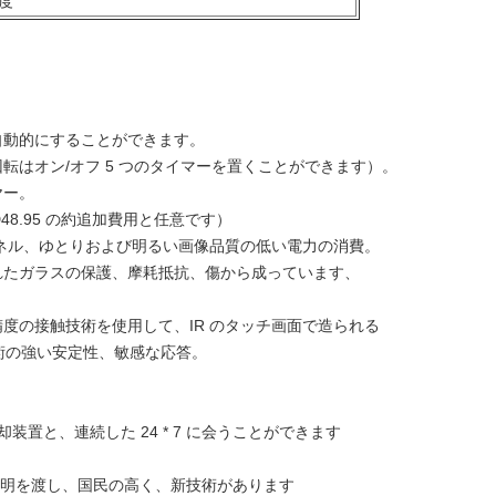
氏度
自動的にすることができます。
に回転はオン/オフ 5 つのタイマーを置くことができます）。
ヤー。
 USD48.95 の約追加費用と任意です）
 のパネル、ゆとりおよび明るい画像品質の低い電力の消費。
れたガラスの保護、摩耗抵抗、傷から成っています、
精度の接触技術を使用して、IR のタッチ画面で造られる
術の強い安定性、敏感な応答。
装置と、連続した 24 * 7 に会うことができます
 の証明を渡し、国民の高く、新技術があります