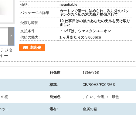
価格:
negotiable
カートンで第一に詰められ、次に外のパッ
パッケージの詳細:
キングのための木の箱と補強されて
10 仕事日はの後のあなたの支払を受け取り
受渡し時間:
ました
支払条件:
トン/ Tは、ウェスタンユニオン
供給の能力:
1 ヶ月あたりの 5,000pcs
連絡先
3G デジタ
イヤー
解像度:
1366*768
標準:
CE/ROHS/FCC/SGS
りの棚
発光色:
、白い、金黒い、銀色
サネット
素材:
金属の箱