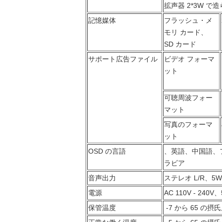
拡声器 2*3W で
記憶媒体
フラッシュ・メ
モリ カード、
SD カード
サポート広告ファイル
ビデオ フォーマ
ット
可聴周波フォー
マット
写真のフォーマ
ット
OSD の言語
、英語、中国語、
ラビア
音声出力
ステレオ L/R、5W
電源
AC 110V - 240V、
保管温度
-7 から 65 の摂