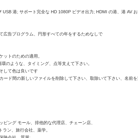
USB 港; サポート完全な HD 1080P ビデオ出力; HDMI の港、港 AV 
って広告プログラム、円形すべての年をするためなしで
ーケットのための適用。
、循環のような、タイミング、点等支えて下さい。
ゴそして色は良いです
なったカード間の新しいファイルを削除して下さい、取除いて下さい、名前を
ョッピング モール、排他的な代理店、チェーン店、
トラン、旅行会社、薬学。
保険会社、質屋;