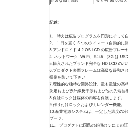
正常な働く温度
-5 から 65 の摂
記述:
1。 時力は広告プログラムを円形にそして
2。 1 日を置く 5 つのタイマー（自動的
3.アンドロイド 4.2 OS LCD の広告プレー
4. ネットワーク: Wi-Fi、RJ45 （3G は
5.輸入されたブランド完全な HD LCD
6.プロダクト表面フレームは高級な緩和さ
損傷を防いで下さい
7.理性的な独特な回路設計、最も最近の高
決定および赤外線反干渉および他の先端技
8.保証ロックは媒体の内容を保護します。
9.作り付けロックおよびカレンダー機能。
10.産業電源システムは、一定した温度の冷却
ブーツ。
11。 プロダクトは国民の必須の 3 に c