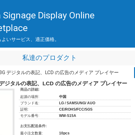
 Signage Display Online
etplace
もよいサービス、適正価格。
私達のプロダクト
n 15.6/3G デジタルの表記、LCD の広告のメディア プレイヤー
5.6/3G デジタルの表記、LCD の広告のメディア プレイヤー
商品の詳細:
起源の場所:
中国
ブランド名:
LG / SAMSUNG/ AUO
証明:
CE/ROHS/FCC/SGS
モデル番号:
WW-S15A
お支払配送条件:
最小注文数量:
10pcs