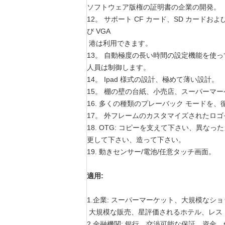
ソフトウェア版権の証明書の企業の開発。
12。 サポート CF カード、SD カードおよび 
び VGA
港は利用できます。
13。 自動極度の長い時間の設定機能を使
人員は制御します。
14。 Ipad 様式の設計、極めて薄い設計。
15。 棚の壁の台紙、小売店、スーパーマ
16. 多くの種類のプレーバック モードを
17。 外フレームのカスタマイズされたロ
18. OTG: コピーを支えて下さい、異
更して下さい、造って下さい。
19. 動きセンサー/電池/任意タッチ画面。
適用:
1.企業: スーパーマーケット、大規模なシ
大規模な販売、星評価されるホテル、レス
2.金融機関: 銀行、交渉可能な保証、資金、