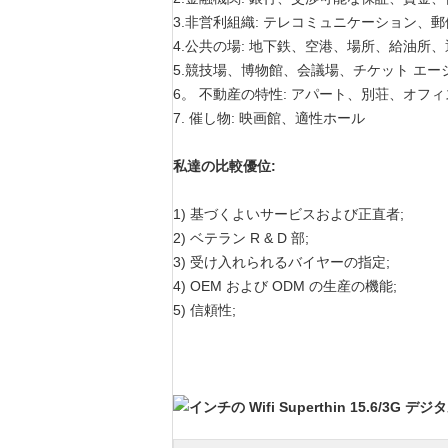
3.非営利組織: テレコミュニケーション、
4.公共の場: 地下鉄、空港、場所、給油
5.競技場、博物館、会議場、チケット エー
6。 不動産の特性: アパート、別荘、オフ
7. 催し物: 映画館、適性ホール
私達の比較優位:
1)
基づくよいサービスおよび正直者;
2)
ベテラン R & D 部;
3)
受け入れられるバイヤーの指定;
4)
OEM および ODM の生産の機能;
5)
信頼性;