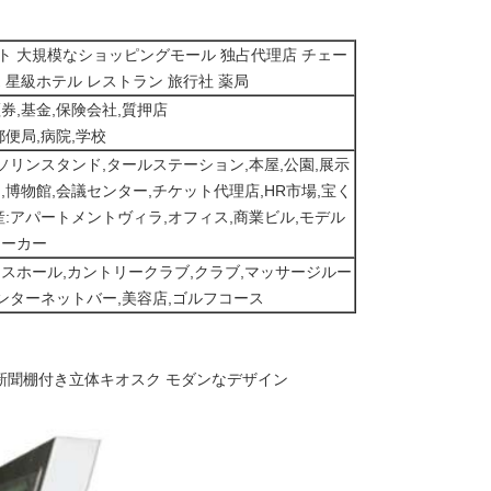
ト 大規模なショッピングモール 独占代理店 チェー
 星級ホテル レストラン 旅行社 薬局
券,基金,保険会社,質押店
郵便局,病院,学校
ガソリンスタンド,タールステーション,本屋,公園,展示
,博物館,会議センター,チケット代理店,HR市場,宝く
産:アパートメントヴィラ,オフィス,商業ビル,モデル
ローカー
ネスホール,カントリークラブ,クラブ,マッサージルー
インターネットバー,美容店,ゴルフコース
ン 新聞棚付き立体キオスク モダンなデザイン