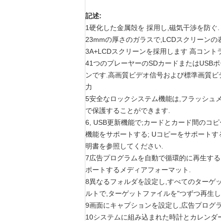
記述:
1硬化した金属殻を 採用し,磁気干渉を防ぐ.
23mmの厚さのガラスで,LCDスクリーン
3A+LCDスクリーンを採用します 高コント
41つのプレーヤーのSDカードまたはUSB
ンです.高画質ビデオ信号および標準画質ビデオ
力
5安全なロックシステム機能は,フラッシュ
で保護することができます.
6, USB更新機能で;カードとカード間のコピ
機能をサポートする; Uコピーをサポート
明書を参照してください.
7広告プログラムを自動で循環的に再生する; JPEG (J
ポートするメディアフォーマット.
8異なるフォルダを設定し,すべてのターゲ
ルトで,ターゲットファイルを"つずつ再生し
9画面にキャプションを設定し,広告プログ
10システムに組み込まれた時計とカレンダー