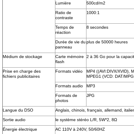
Lumière
500cd/m2
Ratio de
1000:1
contraste
Temps de
8 secondes
réaction
Durée de vie du
plus de 50000 heures
panneau
Médium de stockage
Carte mémoire
2 à 36 Go pour la capaci
flash
Prise en charge des
Formats vidéo
MP4 ((AVI:DIVX/XVID),
fichiers publicitaires
MPEG1 (VCD: DAT/MPG
Formats audio
MP3
Formats de
JPG
photos
Langue du DSO
Anglais, chinois, français, allemand, ital
Sortie audio
le système stéréo L/R, 5W*2, 8Ω
Énergie électrique
AC 110V à 240V, 50/60HZ