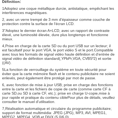
Définition:
1Adoptez une coque métallique durcie, antistatique, empêchant les
interférences magnétiques.
2, avec un verre trempé de 3 mm d'épaisseur comme couche de
protection contre la surface de l'écran LCD.
3"Adoptez le dernier écran A+LCD, avec un rapport de contraste
élevé, une luminosité élevée, dure plus longtemps et fonctionne
mieux.
4,Prise en charge de la carte SD ou du port USB sur un lecteur; il
est facultatif pour le port VGA, le port vidéo S et le port.Compatible
avec tous les formats de signal vidéo haute définition et d'entrée de
signal vidéo de définition standard(,YPbPr,VGA, CVBS*2) et sortie
((AV).
5La fonction de verrouillage du système en toute sécurité pour
éviter que la carte mémoire flash et le contenu publicitaire ne soient
enlevés, peut également être protégé par mot de passe.
6, avec fonction de mise à jour USB; prise en charge des fonctions
entre la carte et les fichiers de copie de carte (comme carte CF à
carte SD,ou SD à carte CF, etc.); prise en charge U-copie,mise à
jour rapide et pratique du contenu ciblePour plus de détails, veuillez
consulter le manuel d'utilisation.
7,Réalisation automatique et circulaire du programme publicitaire;
support de format multimédia: JPEG (JPG), MP3, AVI, MPEG1,
MPEG2, MPEG4, VOB et DIVX (5.0/6.0).