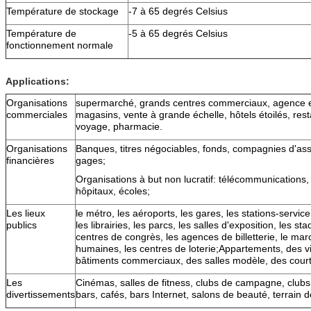
Température de stockage
-7 à 65 degrés Celsius
Température de
-5 à 65 degrés Celsius
fonctionnement normale
Applications:
Organisations
supermarché, grands centres commerciaux, agence e
commerciales
magasins, vente à grande échelle, hôtels étoilés, re
voyage, pharmacie.
Organisations
Banques, titres négociables, fonds, compagnies d'ass
financières
gages;
Organisations à but non lucratif: télécommunications
hôpitaux, écoles;
Les lieux
le métro, les aéroports, les gares, les stations-servic
publics
les librairies, les parcs, les salles d'exposition, les s
centres de congrès, les agences de billetterie, le ma
humaines, les centres de loterie;Appartements, des vi
bâtiments commerciaux, des salles modèle, des courti
Les
Cinémas, salles de fitness, clubs de campagne, clubs
divertissements
bars, cafés, bars Internet, salons de beauté, terrain d