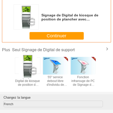
Signage de Digital de kiosque de
position de plancher avec
l'étagère de journal
Continuer
Seul Signage de Digital de support
Plus
étique
Signage de
55" service
Fonction
Murez po
ïde de
Digital de kiosque
debout libre
infrarouge de PC
du Sign
i/3G
de position de
d'individu de
de Signage de
d'affich
ue 10,1
plancher avec
Signage de
Digital d'écran
cristaux l
moniteur
l'étagère de
l'économie
tactile pour
Digital d
actile de
journal
d'énergie LED
annoncer le
avec M
Changez la langue
marché
WIFI Digital
kiosque
Play
French