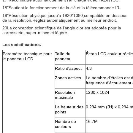
17"Réconnaître automatiquement l'affichage vidéo PAL/NTSC.
18"Soutient le fonctionnement de la clé et la télécommande IR.
19"Résolution physique jusqu'à 1920*1080,compatible en dessous
de la résolution.Réglez automatiquement au meilleur endroit.
20La conception scientifique de l'angle d'or est adoptée pour la
carrosserie, super-mince et légère.
Les spécifications:
Paramètre technique pour
Taille du
Écran LCD couleur réell
le panneau LCD
panneau
Ratio d'aspect
4:3
Zones actives
Le nombre d'étoiles est 
fréquence d'écoulement d
Résolution
1280 x 1024
maximale
La hauteur des
0.294 mm ((H) x 0,294 
points
Nombre de
16.7M
couleurs