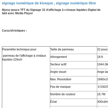
signage numérique de kiosque
signage numérique libre
,
Murez pouce TFT du Signage 32 d'affichage à cristaux liquides Digital de
bâti avec Media Player
Caractéristiques :
Paramètre technique pour
Taille de panneau
32 pouc
panneau de l'affichage à cristaux
Allongement
16:9
liquides 22Inch
Secteur actif
1044 (W
Angle visuel
Ange la
Max. Resolution
1680x1
Pas de masque
0.53025
Nombre de couleur
16.7M
Éclat
300cd/