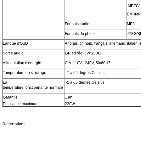
MPEG1 
DAT/MP
Formats audio
MP3
Formats de photo
JPEG/B
Langue d'OSD
Anglais, chinois, français, allemand, italien,
Sortie audio
L/R stéréo, 5W*2, 8Ω
Alimentation d'énergie
C.A. 110V - 240V, 50/60HZ
Température de stockage
-7 à 65 degrés Celsius
La
-5 à 65 degrés Celsius
température fonctionnante normale
Garantie
1 an
Puissance maximum
220W
Description :