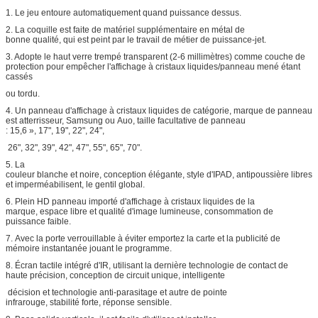
1. Le jeu entoure automatiquement quand puissance dessus.
2. La coquille est faite de matériel supplémentaire en métal de
bonne qualité, qui est peint par le travail de métier de puissance-jet.
3. Adopte le haut verre trempé transparent (2-6 millimètres) comme couche de
protection pour empêcher l'affichage à cristaux liquides/panneau mené étant
cassés
ou tordu.
4. Un panneau d'affichage à cristaux liquides de catégorie, marque de panneau
est atterrisseur, Samsung ou Auo, taille facultative de panneau
: 15,6 », 17", 19", 22", 24",
26", 32", 39", 42", 47", 55", 65", 70".
5. La
couleur blanche et noire, conception élégante, style d'IPAD, antipoussière libres
et imperméabilisent, le gentil global.
6. Plein HD panneau importé d'affichage à cristaux liquides de la
marque, espace libre et qualité d'image lumineuse, consommation de
puissance faible.
7. Avec la porte verrouillable à éviter emportez la carte et la publicité de
mémoire instantanée jouant le programme.
8. Écran tactile intégré d'IR, utilisant la dernière technologie de contact de
haute précision, conception de circuit unique, intelligente
décision et technologie anti-parasitage et autre de pointe
infrarouge, stabilité forte, réponse sensible.