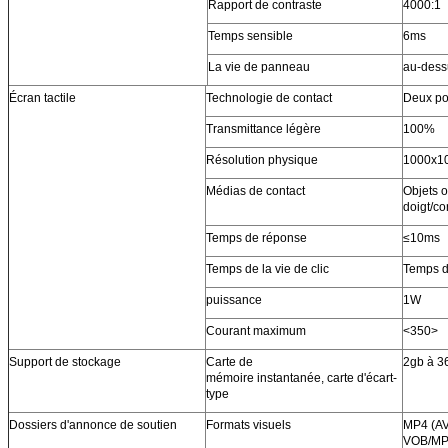
Rapport de contraste
4000:1
Temps sensible
6ms
La vie de panneau
au-dess
Écran tactile
Technologie de contact
Deux poi
Transmittance légère
100%
Résolution physique
1000x1
Médias de contact
Objets 
doigt/co
Temps de réponse
≤10ms
Temps de la vie de clic
Temps d
puissance
1W
Courant maximum
<350>
Support de stockage
Carte de
2gb à 3
mémoire instantanée, carte d'écart-
type
Dossiers d'annonce de soutien
Formats visuels
MP4 (AV
VOB/MP