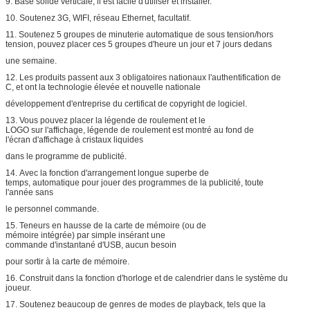
9. Base solide verticale, il est facile d'utiliser et installer.
10. Soutenez 3G, WIFI, réseau Ethernet, facultatif.
11. Soutenez 5 groupes de minuterie automatique de sous tension/hors
tension, pouvez placer ces 5 groupes d'heure un jour et 7 jours dedans
une semaine.
12. Les produits passent aux 3 obligatoires nationaux l'authentification de
C, et ont la technologie élevée et nouvelle nationale
développement d'entreprise du certificat de copyright de logiciel.
13. Vous pouvez placer la légende de roulement et le
LOGO sur l'affichage, légende de roulement est montré au fond de
l'écran d'affichage à cristaux liquides
dans le programme de publicité.
14. Avec la fonction d'arrangement longue superbe de
temps, automatique pour jouer des programmes de la publicité, toute
l'année sans
le personnel commande.
15. Teneurs en hausse de la carte de mémoire (ou de
mémoire intégrée) par simple insérant une
commande d'instantané d'USB, aucun besoin
pour sortir à la carte de mémoire.
16. Construit dans la fonction d'horloge et de calendrier dans le système du
joueur.
17. Soutenez beaucoup de genres de modes de playback, tels que la