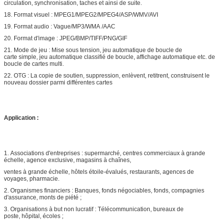
circulation, synchronisation, taches et ainsi de suite.
18. Format visuel : MPEG1/MPEG2/MPEG4/ASP/WMV/AVI
19. Format audio : Vague/MP3/WMA /AAC
20. Format d'image : JPEG/BMP/TIFF/PNG/GIF
21. Mode de jeu : Mise sous tension, jeu automatique de boucle de
carte simple, jeu automatique classifié de boucle, affichage automatique etc. de
boucle de cartes multi.
22. OTG : La copie de soutien, suppression, enlèvent, retitrent, construisent le
nouveau dossier parmi différentes cartes
Application :
1. Associations d'entreprises : supermarché, centres commerciaux à grande
échelle, agence exclusive, magasins à chaînes,
ventes à grande échelle, hôtels étoile-évalués, restaurants, agences de
voyages, pharmacie.
2. Organismes financiers : Banques, fonds négociables, fonds, compagnies
d'assurance, monts de piété ;
3. Organisations à but non lucratif : Télécommunication, bureaux de
poste, hôpital, écoles ;