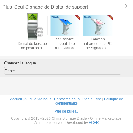
Seul Signage de Digital de support
Plus
étique
Signage de
55" service
Fonction
Murez po
ïde de
Digital de kiosque
debout libre
infrarouge de PC
du Sign
i/3G
de position de
d'individu de
de Signage de
d'affich
ue 10,1
plancher avec
Signage de
Digital d'écran
cristaux l
moniteur
l'étagère de
l'économie
tactile pour
Digital d
actile de
journal
d'énergie LED
annoncer le
avec M
Changez la langue
marché
WIFI Digital
kiosque
Play
French
Accueil
|
Au sujet de nous
|
Contactez-nous
|
Plan du site
|
Politique de
confidentialité
Vue de bureau
Copyright © 2015 - 2026 China Signage Display Online Marketplace.
All rights reserved. Developed by
ECER