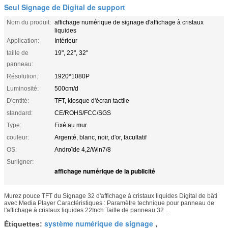
Seul Signage de Digital de support
Nom du produit:
affichage numérique de signage d'affichage à cristaux
liquides
Application:
Intérieur
taille de
19", 22", 32"
panneau:
Résolution:
1920*1080P
Luminosité:
500cm/d
D'entité:
TFT, kiosque d'écran tactile
standard:
CE/ROHS/FCC/SGS
Type:
Fixé au mur
couleur:
Argenté, blanc, noir, d'or, facultatif
OS:
Androïde 4,2/Win7/8
Surligner:
affichage numérique de la publicité
Murez pouce TFT du Signage 32 d'affichage à cristaux liquides Digital de bâti
avec Media Player Caractéristiques : Paramètre technique pour panneau de
l'affichage à cristaux liquides 22Inch Taille de panneau 32 ...
système numérique de signage
Étiquettes:
,