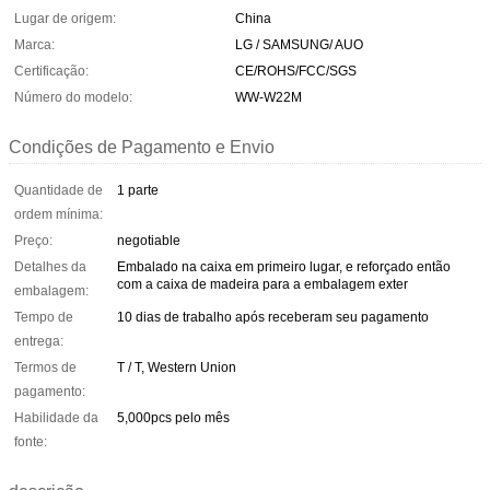
Lugar de origem:
China
Marca:
LG / SAMSUNG/ AUO
Certificação:
CE/ROHS/FCC/SGS
Número do modelo:
WW-W22M
Condições de Pagamento e Envio
Quantidade de
1 parte
ordem mínima:
Preço:
negotiable
Detalhes da
Embalado na caixa em primeiro lugar, e reforçado então
com a caixa de madeira para a embalagem exter
embalagem:
Tempo de
10 dias de trabalho após receberam seu pagamento
entrega:
Termos de
T / T, Western Union
pagamento:
Habilidade da
5,000pcs pelo mês
fonte: