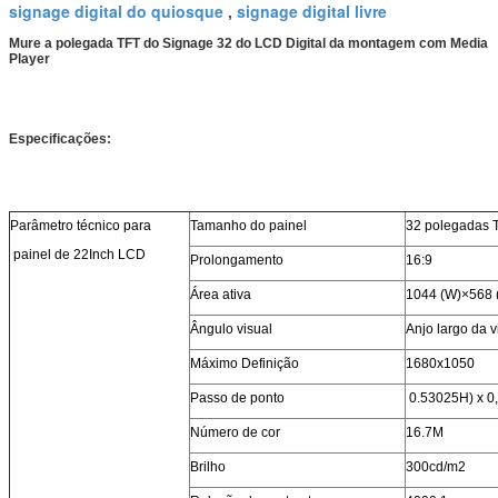
signage digital do quiosque
signage digital livre
,
Mure a polegada TFT do Signage 32 do LCD Digital da montagem com Media
Player
Especificações:
Parâmetro técnico para
Tamanho do painel
32 polegadas 
painel de 22Inch LCD
Prolongamento
16:9
Área ativa
1044 (W)×568 
Ângulo visual
Anjo largo da v
Máximo Definição
1680x1050
Passo de ponto
0.53025H) x 0,
Número de cor
16.7M
Brilho
300cd/m2