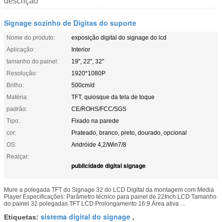
descrição
Signage sozinho de Digitas do suporte
Nome do produto:
exposição digital do signage do lcd
Aplicação:
Interior
tamanho do painel:
19", 22", 32"
Resolução:
1920*1080P
Brilho:
500cm/d
Matéria:
TFT, quiosque da tela de toque
padrão:
CE/ROHS/FCC/SGS
Tipo:
Fixado na parede
cor:
Prateado, branco, preto, dourado, opcional
OS:
Andróide 4,2/Win7/8
Realçar:
publicidade digital signage
Mure a polegada TFT do Signage 32 do LCD Digital da montagem com Media
Player Especificações: Parâmetro técnico para painel de 22Inch LCD Tamanho
do painel 32 polegadas TFT LCD Prolongamento 16:9 Área ativa ...
sistema digital do signage
Etiquetas:
,