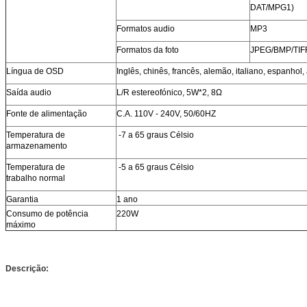
DAT/MPG1)
Formatos audio
MP3
Formatos da foto
JPEG/BMP/TIF
Língua de OSD
Inglês, chinês, francês, alemão, italiano, espanhol,
Saída audio
L/R estereofónico, 5W*2, 8Ω
Fonte de alimentação
C.A. 110V - 240V, 50/60HZ
Temperatura de
-7 a 65 graus Célsio
armazenamento
Temperatura de
-5 a 65 graus Célsio
trabalho normal
Garantia
1 ano
Consumo de potência
220W
máximo
Descrição: