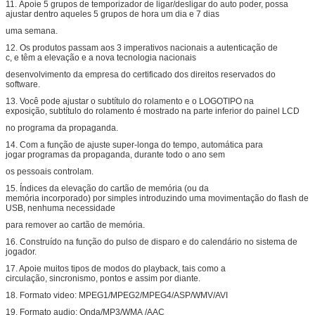
11. Apoie 5 grupos de temporizador de ligar/desligar do auto poder, possa
ajustar dentro aqueles 5 grupos de hora um dia e 7 dias
uma semana.
12. Os produtos passam aos 3 imperativos nacionais a autenticação de
c, e têm a elevação e a nova tecnologia nacionais
desenvolvimento da empresa do certificado dos direitos reservados do
software.
13. Você pode ajustar o subtítulo do rolamento e o LOGOTIPO na
exposição, subtítulo do rolamento é mostrado na parte inferior do painel LCD
no programa da propaganda.
14. Com a função de ajuste super-longa do tempo, automática para
jogar programas da propaganda, durante todo o ano sem
os pessoais controlam.
15. Índices da elevação do cartão de memória (ou da
memória incorporado) por simples introduzindo uma movimentação do flash de
USB, nenhuma necessidade
para remover ao cartão de memória.
16. Construído na função do pulso de disparo e do calendário no sistema de
jogador.
17. Apoie muitos tipos de modos do playback, tais como a
circulação, sincronismo, pontos e assim por diante.
18. Formato video: MPEG1/MPEG2/MPEG4/ASP/WMV/AVI
19. Formato audio: Onda/MP3/WMA /AAC