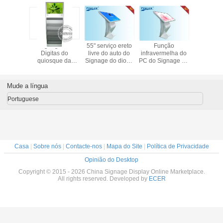
 de Wifi
Signage de
55" serviço ereto
Função
Mure a p
óide/3G
Digitas do
livre do auto do
infravermelha do
TFT do S
s 10,1
quiosque da
Signage do diodo
PC do Signage de
32 do LCD 
adas,
posição do
emissor de luz
Digitas da tela de
da mon
a tela de
assoalho com
WIFI Digital da
toque para
com Media
e do
prateleira do
economia de
anunciar o
Mude a língua
ercado
jornal
energia
quiosque
Portuguese
Casa
|
Sobre nós
|
Contacte-nos
|
Mapa do Site
|
Política de Privacidade
Opinião do Desktop
Copyright © 2015 - 2026 China Signage Display Online Marketplace.
All rights reserved. Developed by
ECER