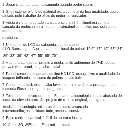
1. Jogar circundar automaticamente quando poder sobre.
2. Shell exterior é feito do material extra do metal da boa qualidade, que é
pintado pelo trabalho do ofício do poder-pulverizador.
3. Adota o vidro moderado transparente alto (2-6 milímetros) como a
camada da proteção para impedir o lcd/painel conduzido que está sendo
quebrado-se
ou distorcido.
4. Um painel do LCD da categoria, tipo do painel
é LG, Samsung ou Auo, tamanho opcional do painel: 15,6”, 17", 19", 22", 24",
26", 32", 39", 42", 47", 55", 65", 70".
5. A cor branca e preta, projeto à moda, estilo autônomo de IPAD, poeira-
prova e waterproof, o agradável total.
6. Painel completo importado do tipo HD LCD, espaço livre e qualidade da
imagem brilhante, consumo de potência mais baixa.
7. Com a porta lockable a evitar leve embora o cartão e a propaganda de
memória Flash que jogam o programa.
8. Tela de toque incorporado do IR, usando a tecnologia a mais atrasada do
toque da elevada precisão, projeto de circuito original, inteligente
decisão e tecnologia antiparasitária e outra avançada
infravermelha, estabilidade forte, resposta sensível.
9. Base contínua vertical, é fácil de operar e instala.
10. Apoie 3G, WIFI, rede Ethernet, opcional.