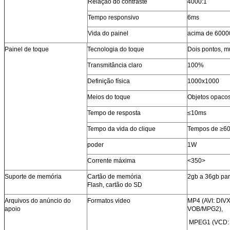
Relação do contraste
4000:1
Tempo responsivo
6ms
Vida do painel
acima de 6000
Painel de toque
Tecnologia do toque
Dois pontos, m
Transmitância claro
100%
Definição física
1000x1000
Meios do toque
Objetos opaco
Tempo de resposta
≤10ms
Tempo da vida do clique
Tempos de ≥6
poder
1W
Corrente máxima
<350>
Suporte de memória
Cartão de memória
2gb a 36gb pa
Flash, cartão do SD
Arquivos do anúncio do
Formatos video
MP4 (AVI: DIV
apoio
VOB/MPG2),
MPEG1 (VCD: