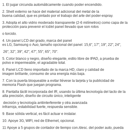
1. El jugar circunda automáticamente cuando poder encendido.
2. Shell externo se hace del material adicional del metal de la
buena calidad, que es pintado por el trabajo del arte del poder-espray.
3. Adopta el alto vidrio moderado transparente (2-6 milímetros) como capa de la
protección para prevenir el lcd/el panel llevado que son rotos
o torcido.
4. Un panel LCD del grado, marca del panel
es LG, Samsung o Auo, tamaño opcional del panel: 15,6”, 17", 19", 22", 24",
26", 32", 39", 42", 47", 55", 65", 70".
5. Color blanco y negro, diseño elegante, estilo libre de IPAD, a prueba de
polvo e impermeable, el agradable total.
6. Panel LCD lleno importado de la marca HD, claro y calidad de
imagen brillante, consumo de una energía más baja.
7. Con la puerta bloqueable a evitar llévese la tarjeta y la publicidad de
memoria Flash que juegan programa.
8. Pantalla táctil incorporada del IR, usando la última tecnología del tacto de la
alta precisión, diseño de circuito único, inteligente
decisión y tecnología antiinterferente y otra avanzada
infrarroja, estabilidad fuerte, respuesta sensible.
9. Base sólida vertical, es fácil actuar e instalar.
10. Apoye 3G, WIFI, red de Ethernet, opcional.
11 Apoye a 5 grupos de contador de tiempo con./desc. del poder auto, pueda