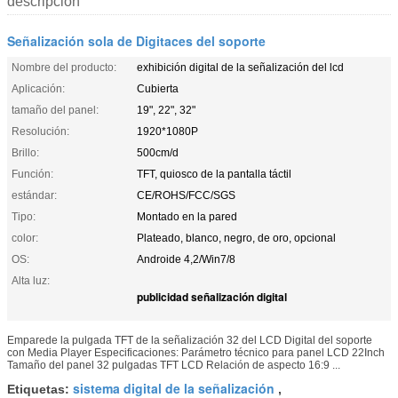
descripción
Señalización sola de Digitaces del soporte
Nombre del producto:
exhibición digital de la señalización del lcd
Aplicación:
Cubierta
tamaño del panel:
19", 22", 32"
Resolución:
1920*1080P
Brillo:
500cm/d
Función:
TFT, quiosco de la pantalla táctil
estándar:
CE/ROHS/FCC/SGS
Tipo:
Montado en la pared
color:
Plateado, blanco, negro, de oro, opcional
OS:
Androide 4,2/Win7/8
Alta luz:
publicidad señalización digital
Emparede la pulgada TFT de la señalización 32 del LCD Digital del soporte
con Media Player Especificaciones: Parámetro técnico para panel LCD 22Inch
Tamaño del panel 32 pulgadas TFT LCD Relación de aspecto 16:9 ...
sistema digital de la señalización
Etiquetas:
,