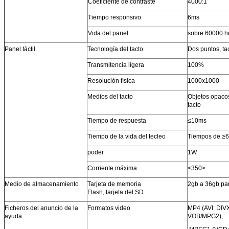
Coeficiente de contraste
4000:1
Tiempo responsivo
6ms
Vida del panel
sobre 60000 h
Panel táctil
Tecnología del tacto
Dos puntos, tac
Transmitencia ligera
100%
Resolución física
1000x1000
Medios del tacto
Objetos opacos
tacto
Tiempo de respuesta
≤10ms
Tiempo de la vida del tecleo
Tiempos de ≥
poder
1W
Corriente máxima
<350>
Medio de almacenamiento
Tarjeta de memoria
2gb a 36gb pa
Flash, tarjeta del SD
Ficheros del anuncio de la
Formatos video
MP4 (AVI: DIV
ayuda
VOB/MPG2),