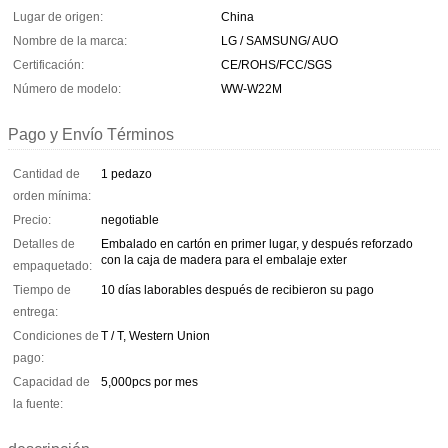
Lugar de origen:
China
Nombre de la marca:
LG / SAMSUNG/ AUO
Certificación:
CE/ROHS/FCC/SGS
Número de modelo:
WW-W22M
Pago y Envío Términos
Cantidad de
1 pedazo
orden mínima:
Precio:
negotiable
Detalles de
Embalado en cartón en primer lugar, y después reforzado
con la caja de madera para el embalaje exter
empaquetado:
Tiempo de
10 días laborables después de recibieron su pago
entrega:
Condiciones de
T / T, Western Union
pago:
Capacidad de
5,000pcs por mes
la fuente: