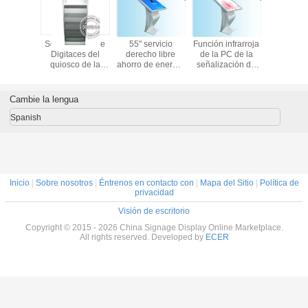
zación
Señalización de
55" servicio
Función infrarroja
Empare
ide de
Digitaces del
derecho libre
de la PC de la
pulgada TF
Digitaces
quiosco de la
ahorro de energía
señalización de
señalizac
lgadas,
situación del piso
del uno mismo de
Digitaces de la
del LCD D
r de la
con el estante del
la señalización
pantalla táctil para
del sopor
táctil del
periódico
del LED WIFI
hacer publicidad
Media P
Cambie la lengua
ercado
Digital
del quiosco
Spanish
Inicio
|
Sobre nosotros
|
Éntrenos en contacto con
|
Mapa del Sitio
|
Política de
privacidad
Visión de escritorio
Copyright © 2015 - 2026 China Signage Display Online Marketplace.
All rights reserved. Developed by
ECER