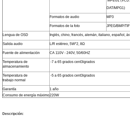
MPEG1 (VCD:
DAT/MPG1)
Formatos de audio
MP3
Formatos de la foto
JPEG/BMP/TIF
Lengua de OSD
Inglés, chino, francés, alemán, italiano, español, á
Salida audio
L/R estéreo, 5W*2, 8Ω
Fuente de alimentación
CA 110V - 240V, 50/60HZ
Temperatura de
-7 a 65 grados cent3igrados
almacenamiento
Temperatura de
-5 a 65 grados cent3igrados
trabajo normal
Garantía
1 año
Consumo de energía máximo
220W
Descripción: