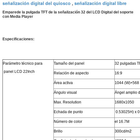
señalización digital del quiosco
señalización digital libre
,
Emparede la pulgada TFT de la señalización 32 del LCD Digital del soporte
con Media Player
Especificaciones:
Parámetro técnico para
Tamaño del panel
32 pulgadas 
panel LCD 22Inch
Relación de aspecto
16:9
Área activa
1044 (W)×568 
Ángulo visual
Ángel amplio d
Max. Resolution
1680x1050
Echada de punto
0.53025H) x 0
Número de color
el 16.7M
Brillo
300cd/m2