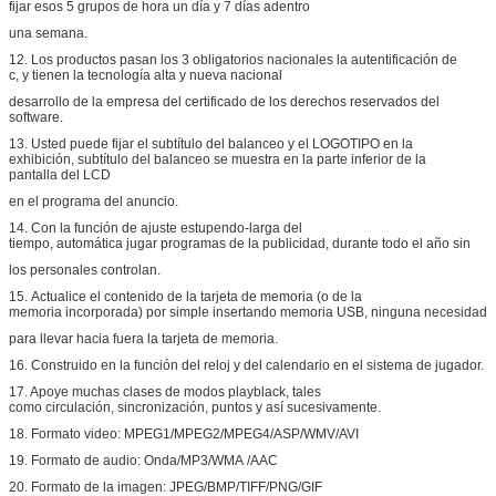
fijar esos 5 grupos de hora un día y 7 días adentro
una semana.
12. Los productos pasan los 3 obligatorios nacionales la autentificación de
c, y tienen la tecnología alta y nueva nacional
desarrollo de la empresa del certificado de los derechos reservados del
software.
13. Usted puede fijar el subtítulo del balanceo y el LOGOTIPO en la
exhibición, subtítulo del balanceo se muestra en la parte inferior de la
pantalla del LCD
en el programa del anuncio.
14. Con la función de ajuste estupendo-larga del
tiempo, automática jugar programas de la publicidad, durante todo el año sin
los personales controlan.
15. Actualice el contenido de la tarjeta de memoria (o de la
memoria incorporada) por simple insertando memoria USB, ninguna necesidad
para llevar hacia fuera la tarjeta de memoria.
16. Construido en la función del reloj y del calendario en el sistema de jugador.
17. Apoye muchas clases de modos playblack, tales
como circulación, sincronización, puntos y así sucesivamente.
18. Formato video: MPEG1/MPEG2/MPEG4/ASP/WMV/AVI
19. Formato de audio: Onda/MP3/WMA /AAC
20. Formato de la imagen: JPEG/BMP/TIFF/PNG/GIF