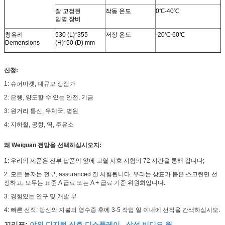
잘 고정된
작동 온도
0℃-40℃
임명 장비
창유리
530 (L)*355
저장 온도
-20℃-60℃
Demensions
(H)*50 (D) mm
신청:
1: 슈퍼마켓, 대규모 상점가
2: 은행, 양도할 수 있는 안전, 기금
3: 원거리 통신, 우체국, 병원
4: 지하철, 공항, 역, 주유소
왜 Weiguan 전망을 선택하십시오지:
1: 우리의 제품은 전부 납품의 앞에 고열 시효 시험의 72 시간을 통해 갑니다;
2: 모든 물자는 전부, assuranced 질 시험됩니다; 우리는 상표가 붙은 스크린만 선
정하고, 모두는 표준 A 급료 또는 A + 급료 기준 위원회입니다.
3: 경험있는 연구 및 개발 부
4: 빠른 선적: 당신의 지불의 영수증 후에 3-5 작업 일 이내에 선적을 간색하십시오.
야외 디지털 신호 디스플레이
삼성 비디오 월
꼬리표:
,
,