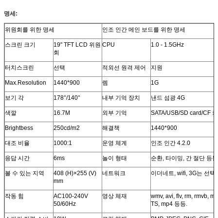
명세:
위원회를 위한 명세
인조 인간 메인 보드를 위한 명세
스크린 크기
19" TFT LCD 위원
CPU
1.0 - 1.5GHz
회
터치스크린
선택
적외선 원격 제어
지원
Max.Resolution
1440*900
렘
1G
보기 각
178°/140°
내부 기억 장치
낸드 섬광 4G
색깔
16.7M
외부 기억
SATA/USB/SD card/CF 
Brightbess
250cd/m2
해결책
1440*900
대조 비율
1000:1
운영 체계
인조 인간 4.2.0
응답 시간
6ms
놀이 형태
순환, 타이밍, 간 절단 등등
볼 수 있는 지역
408 (H)×255 (V)
네트워크
이더네트, wifi, 3G는 
mm
작동 힘
AC100-240V
영상 체재
wmv, avi, flv, rm, rmvb, m
50/60Hz
TS, mp4 등등.