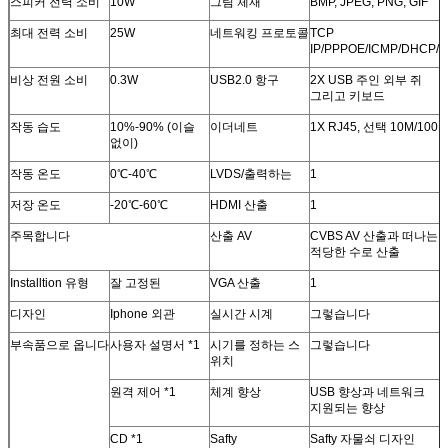
스피커 전력 소비
10W
그림 체재
BMP, JPEG, PNG, GIF
최대 전력 소비
25W
네트워킹 프로토콜
TCP
IP/PPPOE/ICMP/DHCP/
비상 전원 소비
0.3W
USB2.0 항구
2X USB 주인 외부 쥐
그리고 키보드
작동 습도
10%-90% (이슬
이더네트
1X RJ45, 선택 10M/100M
없이)
작동 온도
0℃-40℃
LVDS/출력하는
1
저장 온도
-20℃-60℃
HDMI 산출
1
주목합니다
산출 AV
CVBS AV 산출과 떠나는
적당한 수로 산출
Installtion 유형
잘 고정된
VGA 산출
1
디자인
Iphone 외관
실시간 시계
그렇습니다
부속품으로 옵니다
사용자 설명서 *1
시기를 정하는 스
그렇습니다
위치
원격 제어 *1
체계 향상
USB 향상과 네트워크
지원되는 향상
CD *1
Safty
Safty 자물쇠 디자인