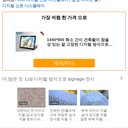
디지털 신호 디스플레이
가장 저렴 한 가격 으로
1440*900 화소 간이 건축물이 참을
성 있는 잘 고정된 디지털 방식으로
간판에 의하여 체크인합니다
계속하다
Lcd 디지털 방식으로 signage 전시
더 많은 것
ble 자카드
100%년 면 자카드
안락한 면/폴리에
백색 자카드 직물
녹색/백색
내 장식품
직물 실내 장식품
스테 유일한 실내
실내 장식품 직물
자카드 직
 물자 직
직물 호화스러운
장식품 직물 가정
결혼 예복 직물, 폭
장식품 직
입습니다
커튼 직물
직물 직물
57"/58"