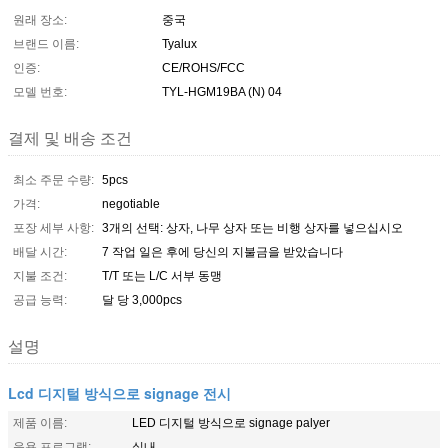
원래 장소:
중국
브랜드 이름:
Tyalux
인증:
CE/ROHS/FCC
모델 번호:
TYL-HGM19BA (N) 04
결제 및 배송 조건
최소 주문 수량:
5pcs
가격:
negotiable
포장 세부 사항:
3개의 선택: 상자, 나무 상자 또는 비행 상자를 넣으십시오
배달 시간:
7 작업 일은 후에 당신의 지불금을 받았습니다
지불 조건:
T/T 또는 L/C 서부 동맹
공급 능력:
달 당 3,000pcs
설명
Lcd 디지털 방식으로 signage 전시
제품 이름:
LED 디지털 방식으로 signage palyer
응용 프로그램:
실내