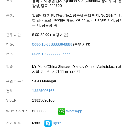
주소:
동쪽 도시 공업 단지, Qiantan 도시, Jiande의 항저우 시, 절
강성, 중국. 311600
공장:
일곱번째 지면, 건물, No.1 공동체 공업 단지, No.28th 긴 강
한 냄새 도로, Tangge 마을, Shijing 도시, Baiyun 지역, 광저
우 시, 광동성, 중국
근무 시간:
8:00-22:00 ( 북경 시간)
전화:
0086-10-88888888-8888
(근무 시간)
팩스:
0086-10-7777777-7777
접촉 :
Mr. Mark (China Signage Display Online Marketplace)
마
지막 로그인: 시간 11 minuts 전
구인 제목 :
Sales Manager
전화 :
13825096166
VIBER :
13825096166
86-66669999
Whatsapp
WHATSAPP :
Mark
skype
스카 이프 :