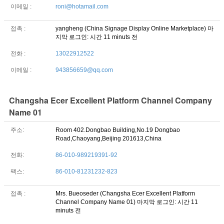
이메일 :
roni@hotamail.com
접촉 :
yangheng (China Signage Display Online Marketplace)
마
지막 로그인: 시간 11 minuts 전
전화 :
13022912522
이메일 :
943856659@qq.com
Changsha Ecer Excellent Platform Channel Company
Name 01
주소:
Room 402.Dongbao Building,No.19 Dongbao
Road,Chaoyang,Beijing 201613,China
전화:
86-010-989219391-92
팩스:
86-010-81231232-823
접촉 :
Mrs. Bueoseder (Changsha Ecer Excellent Platform
Channel Company Name 01)
마지막 로그인: 시간 11
minuts 전