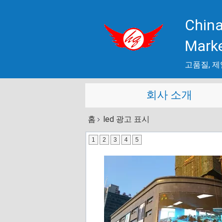
China
Mark
고품질, 제
회사 소개
홈
led 광고 표시
1
2
3
4
5