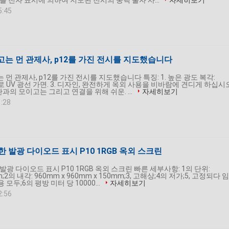
를 전자 표시에 의하여 지도된 전시의 중핵 물자 사...
자세히보기
5:45
고는 먼 관제사, p12를 가진 전시를 지도했습니다
 먼 관제사, p12를 가진 전시를 지도했습니다 특징: 1. 높은 광도 복각:
. 반대로 UV 광선 가면. 3. 디자인, 완전하게 옥외 사용을 비바람에 견디게 하십시
관과의 모이고는 그리고 연결을 위해 쉬운. ...
자세히보기
1:28
 발광 다이오드 표시 P10 1RGB 옥외 스크린
발광 다이오드 표시 P10 1RGB 옥외 스크린 빠른 세부사항: 1의 단위:
m;2의 내각: 960mm x 960mm x 150mm;3, 고해상;4의 저가;5, 고정되다 임
 모두;6의 평방 미터 당 10000...
자세히보기
2:56