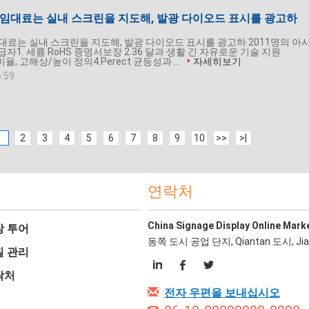
.8 임대료는 실내 스크린을 지도해, 발광 다이오드 표시를 광고하
 임대료는 실내 스크린을 지도해, 발광 다이오드 표시를 광고하 2011명의 아
공급자1. 세륨 RoHS 증명서보장 2.36 달과 생활 긴 자유로운 기술 지원
조 비율, 고해상/높이 정의4.Perect 균등성과 ...
자세히보기
6:59
1
2
3
4
5
6
7
8
9
10
>>
>|
연락처
China Signage Display Online Mark
장 투어
동쪽 도시 공업 단지, Qiantan 도시, Ji
질 관리
락처
전자 우편을 보내십시오