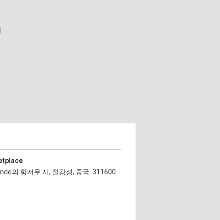
시
etplace
ande의 항저우 시, 절강성, 중국. 311600