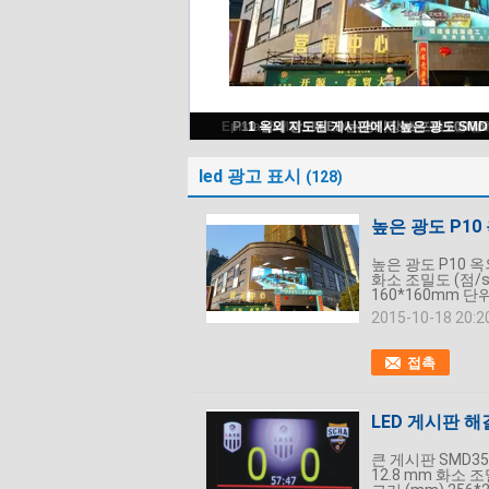
높은 광도 P10 옥외 광고 발광 다이오
led 광고 표시
(128)
높은 광도 P1
높은 광도 P10 
화소 조밀도 (점/sq
160*160mm 단위 
2015-10-18 20:2
접촉
LED 게시판 해
큰 게시판 SMD35
12.8 mm 화소 조