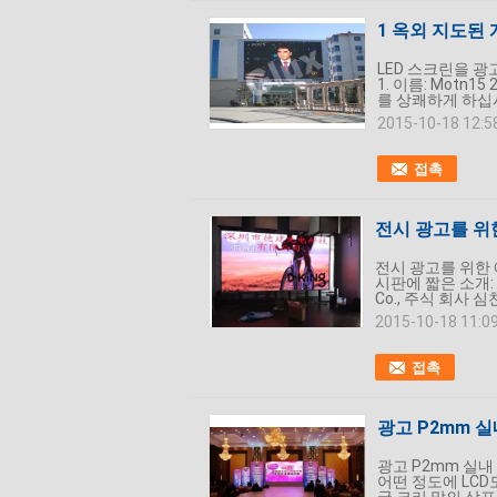
1 옥외 지도된 
LED 스크린을 광
1. 이름: Motn15 
를 상쾌하게 하십시오:
2015-10-18 12:5
접촉
전시 광고를 위
전시 광고를 위한 
시판에 짧은 소개: 지
Co., 주식 회사 
2015-10-18 11:0
접촉
광고 P2mm 
광고 P2mm 실내
어떤 정도에 LCD