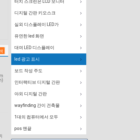
터치 스크린은 LCD 모니터
디지털 간판 키오스크
실외 디스플레이 LED가
유연한 led 화면
대여 LED 디스플레이
led 광고 표시
보드 작성 주도
m
m)
인터랙티브 디지털 간판
야외 디지털 간판
wayfinding 간이 건축물
1대의 컴퓨터에서 모두
pos 맨끝
위