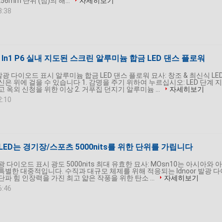
256mm 단위 (점)의 해...
자세히보기
8:38
D 3 In1 P6 실내 지도된 스크린 알루미늄 합금 LED 댄스 플로워
발광 다이오드 표시 알루미늄 합금 LED 댄스 플로워 묘사: 창조 & 최신식 LE
은 위에 걸을 수 있습니다 1. 감명을 주기 위하여 누르십시오: LED 단계 지
 옥외 신청을 위한 이상 2. 거푸집 던지기 알루미늄 ...
자세히보기
2:10
 LED는 경기장/스포츠 5000nits를 위한 단위를 가립니다
광 다이오드 표시 광도 5000nits 최대 유효한 묘사: MOsn10는 아시아와 아
별한 대중적입니다. 수직과 대규모 체제를 위해 적응되는 Idnoor 발광 다
초단파 힘 인장력을 가진 최고 얇은 작풍을 위한 탄소 ...
자세히보기
6:46