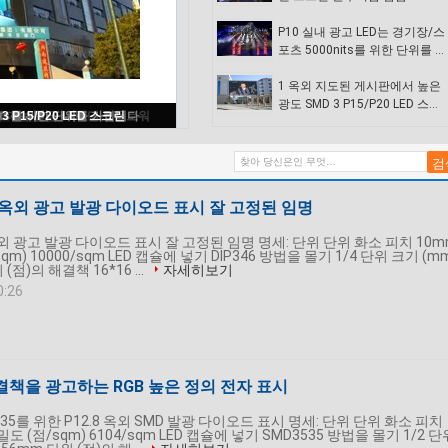
스 플로워
P10 실내 광고 LED는 경기장/스
포츠 5000nits를 위한 단위를 가
립니다
1 옥외 지도된 게시판에서 높은
광도 SMD 3 P15/P20 LED 스크
드 표시 잘 고정된 임명
린
0 옥외 광고 발광 다이오드 표시 잘 고정된 임명
옥외 광고 발광 다이오드 표시 잘 고정된 임명 명세: 단위 단위 화소 피치 10m
m) 10000/sqm LED 캡슐에 넣기 DIP346 방법을 몰기 1/4 단위 크기 (m
(점)의 해결책 16*16 ...
자세히보기
0:26
결책을 광고하는 RGB 높은 정의 전자 표시
35를 위한 P12.8 옥외 SMD 발광 다이오드 표시 명세: 단위 단위 화소 피치
밀도 (점/sqm) 6104/sqm LED 캡슐에 넣기 SMD3535 방법을 몰기 1/2 단