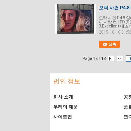
오락 사건 P4
오락 사건 P4.8
아 사람 컵 LED 
3.Excellent 대
2015-10-18 01:5
접촉
Page 1 of 13
|<
<<
법인 정보
회사 소개
공
우리의 제품
품
사이트맵
연