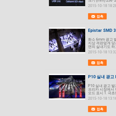
크기 (mm) 256*
2015-10-18 18:2
접촉
Epistar SM
화소 6mm 광고 
지상 격판덮개 당신
면의 실내기도 하고
2015-10-18 13:3
접촉
P10 실내 광고
P10 실내 광고 발
프리카 시장에서 특
오드 표시 1. 극
2015-10-18 13:1
접촉