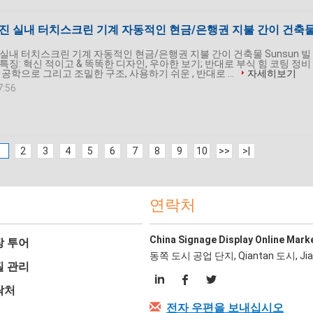
가진 실내 터치스크린 기계 자동적인 현금/은행권 지불 간이 건축
 실내 터치스크린 기계 자동적인 현금/은행권 지불 간이 건축물 Sunsun 빌
특징: 혁신 적이고 & 똑똑한 디자인, 우아한 보기; 반대로 부식 힘 코팅 정비
 공학으로 그리고 조밀한 구조, 사용하기 쉬운 , 반대로 ...
자세히보기
7:56
1
2
3
4
5
6
7
8
9
10
>>
>|
연락처
China Signage Display Online Mark
장 투어
동쪽 도시 공업 단지, Qiantan 도시, Ji
질 관리
락처
전자 우편을 보내십시오