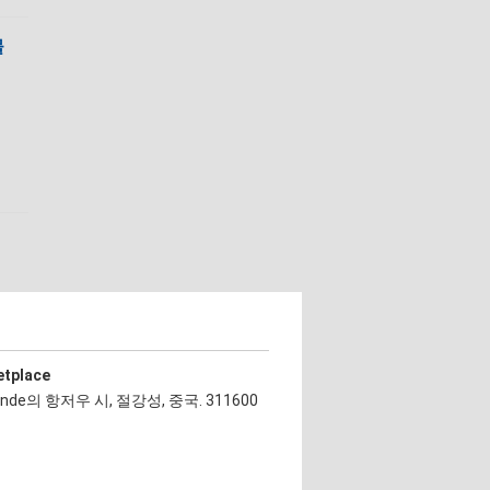
물
etplace
ande의 항저우 시, 절강성, 중국. 311600