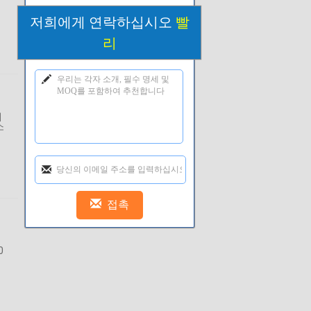
저희에게 연락하십시오
빨
리
계
소
기
0