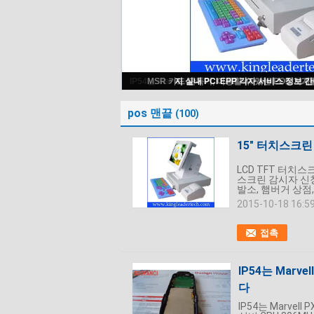
15" 터치스크린 대중음식점 POS 맨
pos 맨끝
(100)
15" 터치스크린
LCD TFT 터치스
스크린 감시자 신청:
발소, 햄버거 상점,
2015-10-18 16:5
접촉
IP54는 Marv
다
IP54는 Marvel