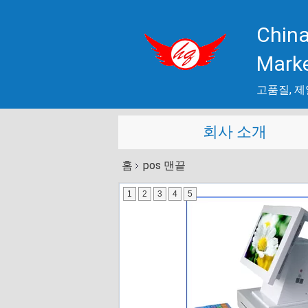
China
Mark
고품질, 제
회사 소개
홈
pos 맨끝
1
2
3
4
5