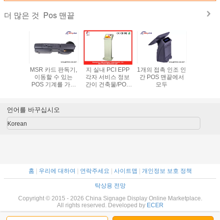
Pos 맨끝
더 많은 것
IFI 소형
MSR 카드 판독기,
지 실내 PCI EPP
1개의 접촉 인조 인
15" 터치
 맨끝
이동할 수 있는
각자 서비스 정보
간 POS 맨끝에서
중음식점 
POS 기계를 가진
간이 건축물/POS
모두
끝, 냉각 
무선 소형 POS 맨
맨끝
철
끝
언어를 바꾸십시오
Korean
홈
|
우리에 대하여
|
연락주세요
|
사이트맵
|
개인정보 보호 정책
탁상용 전망
Copyright © 2015 - 2026 China Signage Display Online Marketplace.
All rights reserved. Developed by
ECER