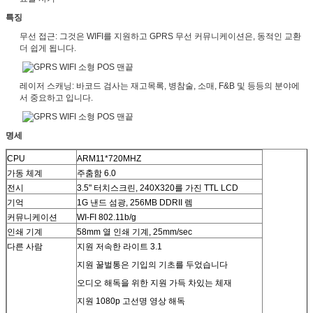
특징
무선 접근: 그것은 WIFI를 지원하고 GPRS 무선 커뮤니케이션은, 동적인 교환
더 쉽게 됩니다.
레이저 스캐닝: 바코드 검사는 재고목록, 병참술, 소매, F&B 및 등등의 분야에
서 중요하고 입니다.
명세
CPU
ARM11*720MHZ
가동 체계
주춤함 6.0
전시
3.5" 터치스크린, 240X320를 가진 TTL LCD
기억
1G 낸드 섬광, 256MB DDRII 렘
커뮤니케이션
WI-FI 802.11b/g
인쇄 기계
58mm 열 인쇄 기계, 25mm/sec
다른 사람
지원 저속한 라이트 3.1
지원 꿀벌통은 기입의 기초를 두었습니다
오디오 해독을 위한 지원 가득 차있는 체재
지원 1080p 고선명 영상 해독