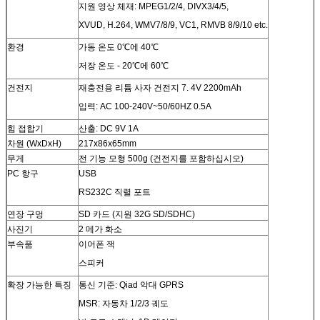
지원 영상 체재: MPEG1/2/4, DIVX3/4/5,
XVUD, H.264, WMV7/8/9, VC1, RMVB 8/9/10 etc.
환경
가동 온도 0℃에 40℃
저장 온도 - 20℃에 60℃
건전지
재충전용 리튬 사자 건전지 7. 4V 2200mAh
입력: AC 100-240V~50/60HZ 0.5A
힘 접합기
산출: DC 9V 1A
차원 (WxDxH)
217x86x65mm
무게
전 기능 모형 500g (건전지를 포함하십시오)
PC 항구
USB
RS232C 직렬 포트
연장 구멍
SD 카드 (지원 32G SD/SDHC)
사진기
2 메가 화소
부속품
이어폰 잭
스피커
확장 가능한 특징
통신 기준: Qiad 악대 GPRS
MSR: 자동차 1/2/3 궤도