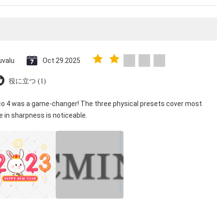
uvalu
Oct 29.2025
役に立つ (1)
ico 4 was a game-changer! The three physical presets cover most
e in sharpness is noticeable.