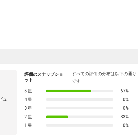
すべての評価の分布は以下の通り
評価のスナップショ
ット
です
5 星
67%
ビュ
4 星
0%
3 星
0%
2 星
33%
1 星
0%