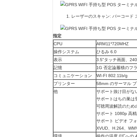
レーザーのスキャン: バーコード
指定
CPU
ARM11*720MHZ
操作システム
ひるみ 6.0
表示
3.5"タッチ画面、240
記憶
1G 否定論履積のフラッ
コミュニケーション
WI-FI 802.11b/g
プリンター
58mm のサーマル プ
他
サポート抜け目がない
サポートはちの巣は
可聴周波解読のため
サポート 1080p 
サポート ビデオ フォーマ
XVUD、H.264、WMV7
環境
操作の温度 0℃への 