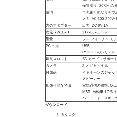
保管温度- 20℃への 
電池
再充電可能なリチウム ラ
入力: AC 100-240V~5
力のアダプター
出力: DC 9V 1A
次元（WxDxH）
217x86x65mm
重量
フル フィーチャ モデ
PC の港
USB
RS232C のシリアル
延長スロット
SD カード（サポート 
カメラ
2 メガ ピクセル
付属品
イヤホーンのジャッ
スピーカー
拡張可能な特徴
電気通信の標準: Qiad
MSR: 自動車 1/2/3
バードード・スキャナー
ダウンロード
カタログ