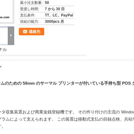
最小注文数量:
50
受渡し時間:
7 から 30 日
支払条件:
TT、LC、PayPal
供給の能力:
3000pcs 月
連絡先
ミナル
ル
ステムのための 58mm のサーマル プリンターが付いている手持ち型 POS 
収集装置および商業金銭登録機です。 その作り付けの主流の Windo
ログラムによって支えられます。 この装置は移動式支払の目録点検、兵站
す。