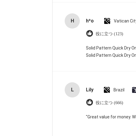
H
h*o
役に立つ (123)
Solid Pattern Quick Dry
Solid Pattern Quick Dry
L
Lily
Brazil
役に立つ (666)
"Great value for money. Wor