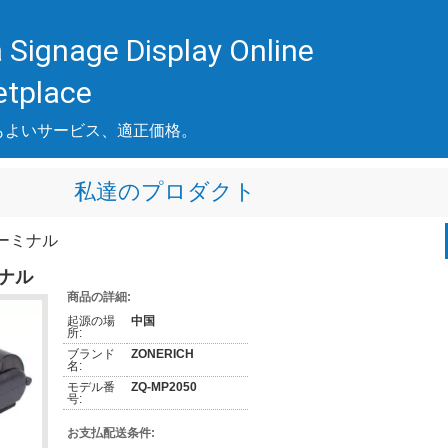
 Signage Display Online
etplace
もよいサービス、適正価格。
私達のプロダクト
 ターミナル
ミナル
商品の詳細:
起源の場
中国
所:
ブランド
ZONERICH
名:
モデル番
ZQ-MP2050
号:
お支払配送条件: