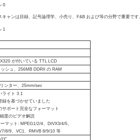
 スキャンは目録、記号論理学、小売り、F&B および等の分野で重要です
X320 が付いている TTL LCD
シュ、256MB DDRII の RAM
リンター、25mm/sec
ライト 3.1
登録を基づかせていました
のサポート完全なフォーマット
高精細度のビデオ解読
ット: MPEG1/2/4、DIVX3/4/5、
/8/9、VC1、RMVB 8/9/10 等
40℃