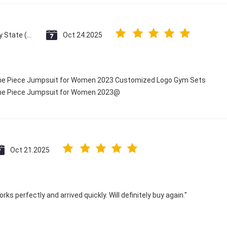
Vatican City State (Holy See)
Oct 24.2025
 One Piece Jumpsuit for Women 2023 Customized Logo Gym Sets
 One Piece Jumpsuit for Women 2023@
Oct 21.2025
ks perfectly and arrived quickly. Will definitely buy again."