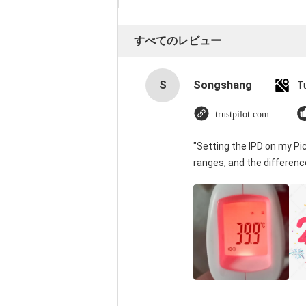
すべてのレビュー
S
Songshang
T
trustpilot.com
"Setting the IPD on my P
ranges, and the differenc