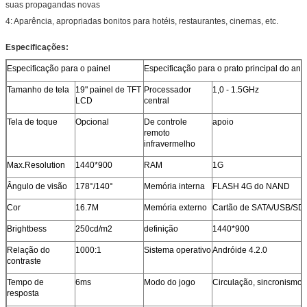
suas propagandas novas
4:
Aparência, apropriadas bonitos para hotéis, restaurantes, cinemas, etc.
Especificações:
Especificação para o painel
Especificação para o prato principal do and
Tamanho de tela
19" painel de TFT
Processador
1,0 - 1.5GHz
LCD
central
Tela de toque
Opcional
De controle
apoio
remoto
infravermelho
Max.Resolution
1440*900
RAM
1G
Ângulo de visão
178°/140°
Memória interna
FLASH 4G do NAND
Cor
16.7M
Memória externo
Cartão de SATA/USB/SD 
Brightbess
250cd/m2
definição
1440*900
Relação do
1000:1
Sistema operativo
Andróide 4.2.0
contraste
Tempo de
6ms
Modo do jogo
Circulação, sincronismo, i
resposta