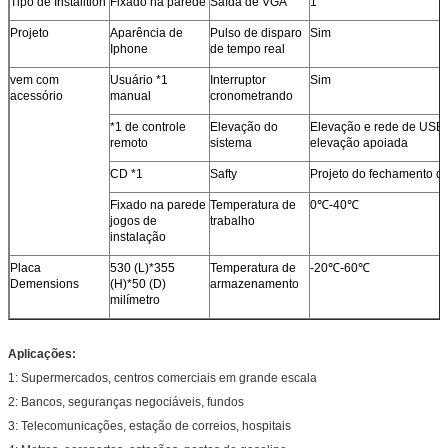
Tipo de Installtion
Fixado na parede
Saída de VGA
1
Projeto
Aparência de
Pulso de disparo
Sim
Iphone
de tempo real
vem com
Usuário *1
Interruptor
Sim
acessório
manual
cronometrando
*1 de controle
Elevação do
Elevação e rede de USB
remoto
sistema
elevação apoiada
CD *1
Safty
Projeto do fechamento de
Fixado na parede
Temperatura de
0℃-40℃
jogos de
trabalho
instalação
Placa
530 (L)*355
Temperatura de
-20℃-60℃
Demensions
(H)*50 (D)
armazenamento
milímetro
Aplicações:
1: Supermercados, centros comerciais em grande escala
2: Bancos, seguranças negociáveis, fundos
3: Telecomunicações, estação de correios, hospitais