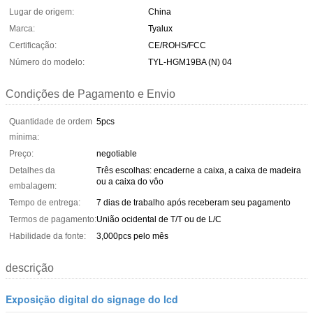
Lugar de origem:
China
Marca:
Tyalux
Certificação:
CE/ROHS/FCC
Número do modelo:
TYL-HGM19BA (N) 04
Condições de Pagamento e Envio
Quantidade de ordem
5pcs
mínima:
Preço:
negotiable
Detalhes da
Três escolhas: encaderne a caixa, a caixa de madeira
ou a caixa do vôo
embalagem:
Tempo de entrega:
7 dias de trabalho após receberam seu pagamento
Termos de pagamento:
União ocidental de T/T ou de L/C
Habilidade da fonte:
3,000pcs pelo mês
descrição
Exposição digital do signage do lcd