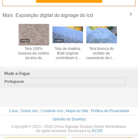
Exposição digital do signage do lcd
Mais
la de
Tela 100%
Tela de matéria
Tela branca do
Materiais 
amento
luxuosa da cortina
têxtil original
vestido de
de estof
ável do
da tela de
confortável da
casamento da tela
do jacqua
d veste-
estofamento do
casa da tela de
de estofamento
verde/bran
 material
jacquard do
estofamento do
do jacquard,
 interior
algodão
algodão/poliéster
largura 57"/58"
Mude a língua
Portuguese
Casa
|
Sobre nós
|
Contacte-nos
|
Mapa do Site
|
Política de Privacidade
Opinião do Desktop
Copyright © 2015 - 2026 China Signage Display Online Marketplace.
All rights reserved. Developed by
ECER