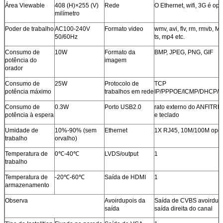
Área Viewable
408 (H)×255 (V)
Rede
O Ethernet, wifi, 3G é opc
milímetro
Poder de trabalho
AC100-240V
Formato video
wmv, avi, flv, rm, rmvb, 
50/60Hz
ts, mp4 etc.
Consumo de
10W
Formato da
BMP, JPEG, PNG, GIF
potência do
imagem
orador
Consumo de
25W
Protocolo de
TCP
potência máximo
trabalhos em rede
IP/PPPOE/ICMP/DHCP/
Consumo de
0.3W
Porto USB2.0
rato externo do ANFITRI
potência à espera
e teclado
Umidade de
10%-90% (sem
Ethernet
1X RJ45, 10M/100M opci
trabalho
orvalho)
Temperatura de
0℃-40℃
LVDS/output
1
trabalho
Temperatura de
-20℃-60℃
Saída de HDMI
1
armazenamento
Observa
Avoirdupois da
Saída de CVBS avoirdupo
saída
saída direita do canal