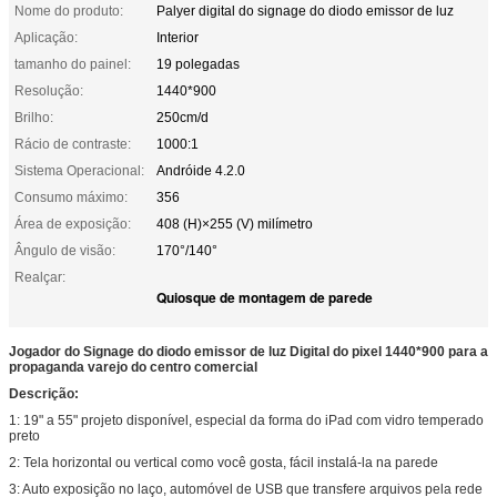
Nome do produto:
Palyer digital do signage do diodo emissor de luz
Aplicação:
Interior
tamanho do painel:
19 polegadas
Resolução:
1440*900
Brilho:
250cm/d
Rácio de contraste:
1000:1
Sistema Operacional:
Andróide 4.2.0
Consumo máximo:
356
Área de exposição:
408 (H)×255 (V) milímetro
Ângulo de visão:
170°/140°
Realçar:
Quiosque de montagem de parede
Jogador do Signage do diodo emissor de luz Digital do pixel 1440*900 para a
propaganda varejo do centro comercial
Descrição:
1:
19" a 55" projeto disponível, especial da forma do iPad com vidro temperado
preto
2:
Tela horizontal ou vertical como você gosta, fácil instalá-la na parede
3:
Auto exposição no laço, automóvel de USB que transfere arquivos pela rede