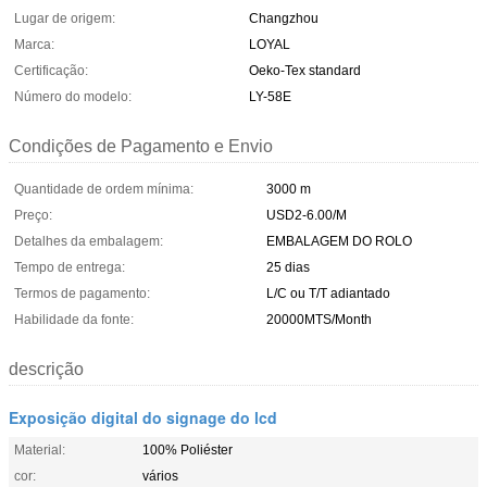
Lugar de origem:
Changzhou
Marca:
LOYAL
Certificação:
Oeko-Tex standard
Número do modelo:
LY-58E
Condições de Pagamento e Envio
Quantidade de ordem mínima:
3000 m
Preço:
USD2-6.00/M
Detalhes da embalagem:
EMBALAGEM DO ROLO
Tempo de entrega:
25 dias
Termos de pagamento:
L/C ou T/T adiantado
Habilidade da fonte:
20000MTS/Month
descrição
Exposição digital do signage do lcd
Material:
100% Poliéster
cor:
vários