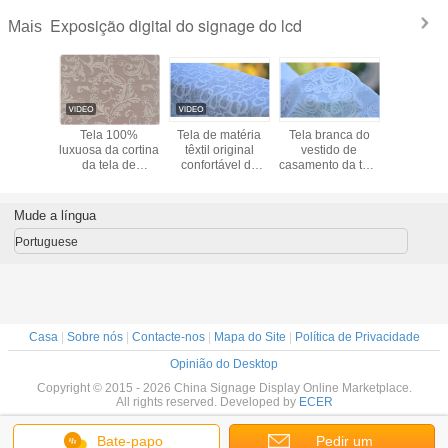
Exposição digital do signage do lcd
Mais
la de
Tela 100%
Tela de matéria
Tela branca do
Materiais 
amento
luxuosa da cortina
têxtil original
vestido de
de estof
ável do
da tela de
confortável da
casamento da tela
do jacqua
d veste-
estofamento do
casa da tela de
de estofamento
verde/bran
 material
jacquard do
estofamento do
do jacquard,
 interior
algodão
algodão/poliéster
largura 57"/58"
Mude a língua
Portuguese
Casa
|
Sobre nós
|
Contacte-nos
|
Mapa do Site
|
Política de Privacidade
Opinião do Desktop
Copyright © 2015 - 2026 China Signage Display Online Marketplace.
All rights reserved. Developed by
ECER
Bate-papo
Pedir um