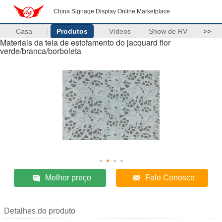
China Signage Display Online Marketplace
Casa
Produtos
Vídeos
Show de RV
>>
Materiais da tela de estofamento do jacquard flor
verde/branca/borboleta
Melhor preço
Fale Conosco
Detalhes do produto