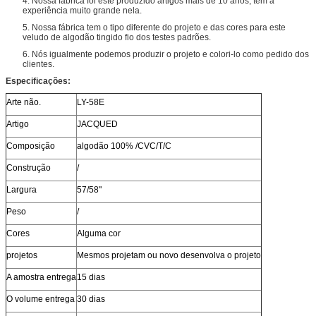
4. Nossa fábrica foi este produzido artigos mais de 10 anos, têm a
experiência muito grande nela.
5. Nossa fábrica tem o tipo diferente do projeto e das cores para este
veludo de algodão tingido fio dos testes padrões.
6. Nós igualmente podemos produzir o projeto e colori-lo como pedido dos
clientes.
Especificações:
Arte não.
LY-58E
Artigo
JACQUED
Composição
algodão 100% /CVC/T/C
Construção
/
Largura
57/58"
Peso
/
Cores
Alguma cor
projetos
Mesmos projetam ou novo desenvolva o projeto
A amostra entrega
15 dias
O volume entrega
30 dias