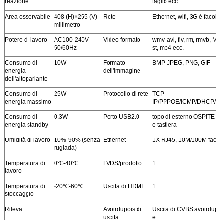
reazione
taglio ecc.
Area osservabile
408 (H)×255 (V)
Rete
Ethernet, wifi, 3G è facolt
millimetro
Potere di lavoro
AC100-240V
Video formato
wmv, avi, flv, rm, rmvb, 
50/60Hz
st, mp4 ecc.
Consumo di
10W
Formato
BMP, JPEG, PNG, GIF
energia
dell'immagine
dell'altoparlante
Consumo di
25W
Protocollo di rete
TCP
energia massimo
IP/PPPOE/ICMP/DHCP/
Consumo di
0.3W
Porto USB2.0
topo di esterno OSPITE 
energia standby
e tastiera
Umidità di lavoro
10%-90% (senza
Ethernet
1X RJ45, 10M/100M facol
rugiada)
Temperatura di
0℃-40℃
LVDS/prodotto
1
lavoro
Temperatura di
-20℃-60℃
Uscita di HDMI
1
stoccaggio
Rileva
Avoirdupois di
Uscita di CVBS avoirdup
uscita
e