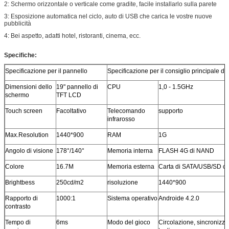
2:
Schermo orizzontale o verticale come gradite, facile installarlo sulla parete
3:
Esposizione automatica nel ciclo, auto di USB che carica le vostre nuove
pubblicità
4:
Bei aspetto, adatti hotel, ristoranti, cinema, ecc.
Specifiche:
Specificazione per il pannello
Specificazione per il consiglio principale di
Dimensioni dello
19" pannello di
CPU
1,0 - 1.5GHz
schermo
TFT LCD
Touch screen
Facoltativo
Telecomando
supporto
infrarosso
Max.Resolution
1440*900
RAM
1G
Angolo di visione
178°/140°
Memoria interna
FLASH 4G di NAND
Colore
16.7M
Memoria esterna
Carta di SATA/USB/SD c
Brightbess
250cd/m2
risoluzione
1440*900
Rapporto di
1000:1
Sistema operativo
Androide 4.2.0
contrasto
Tempo di
6ms
Modo del gioco
Circolazione, sincronizza