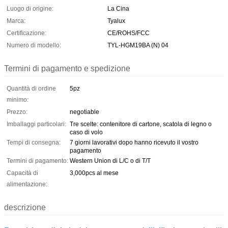
Luogo di origine:
La Cina
Marca:
Tyalux
Certificazione:
CE/ROHS/FCC
Numero di modello:
TYL-HGM19BA (N) 04
Termini di pagamento e spedizione
Quantità di ordine
5pz
minimo:
Prezzo:
negotiable
Imballaggi particolari:
Tre scelte: contenitore di cartone, scatola di legno o
caso di volo
Tempi di consegna:
7 giorni lavorativi dopo hanno ricevuto il vostro
pagamento
Termini di pagamento:
Western Union di L/C o di T/T
Capacità di
3,000pcs al mese
alimentazione:
descrizione