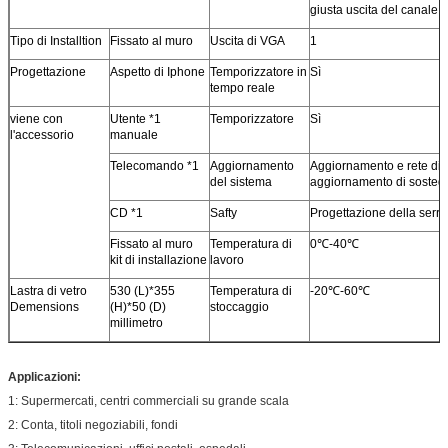
giusta uscita del canale
Tipo di Installtion
Fissato al muro
Uscita di VGA
1
Progettazione
Aspetto di Iphone
Temporizzatore in
Sì
tempo reale
viene con
Utente *1
Temporizzatore
Sì
l'accessorio
manuale
Telecomando *1
Aggiornamento
Aggiornamento e rete di
del sistema
aggiornamento di sosteg
CD *1
Safty
Progettazione della serrat
Fissato al muro
Temperatura di
0℃-40℃
kit di installazione
lavoro
Lastra di vetro
530 (L)*355
Temperatura di
-20℃-60℃
Demensions
(H)*50 (D)
stoccaggio
millimetro
Applicazioni:
1: Supermercati, centri commerciali su grande scala
2: Conta, titoli negoziabili, fondi