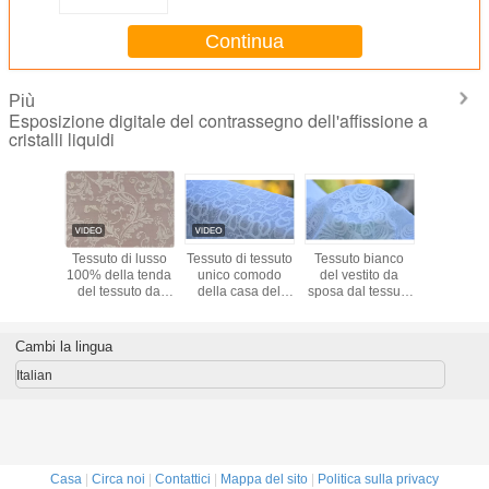
Continua
Più
Esposizione digitale del contrassegno dell'affissione a
cristalli liquidi
suto da
Tessuto di lusso
Tessuto di tessuto
Tessuto bianco
Material
amento
100% della tenda
unico comodo
del vestito da
tessut
bile del
del tessuto da
della casa del
sposa dal tessuto
arredamen
 copre/il
arredamento del
tessuto da
da arredamento
jacqu
materiale
jacquard del
arredamento
del jacquard,/58"
farfalla
ancheria
cotone
poliestere/del
di larghezza 57"
verde/b
Cambi la lingua
ima
cotone
Italian
Casa
|
Circa noi
|
Contattici
|
Mappa del sito
|
Politica sulla privacy