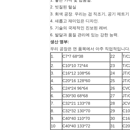
1. 좋은 가격 및 납품일.
2. 빗질된 털실
3. 회색 공장. 우리는 검 직조기, 공기 제트
4. 새롭고 재미있은 디자인.
5. 기술의 국제적인 진보된 레버.
6. 발달과 품질 관리에 있는 강한 능력.
생산 명부:
우리 공장은 면 품목에서 아주 직업적입니다.
1.
C7*7 68*38
22
T/C
2.
C10*10 72*44
23
T/C
3.
C16*12 108*56
24
JT/
4.
C20*16 128*60
25
JT/
5.
C24*24 96*64
26
CVC
6.
C30*30 68*68
27
JT/
7.
C32*21 133*78
28
JCV
8.
C32*32 130*70
29
C10
9.
C40*40 110*70
30
C16
10
C40*40 133*72
31
C20