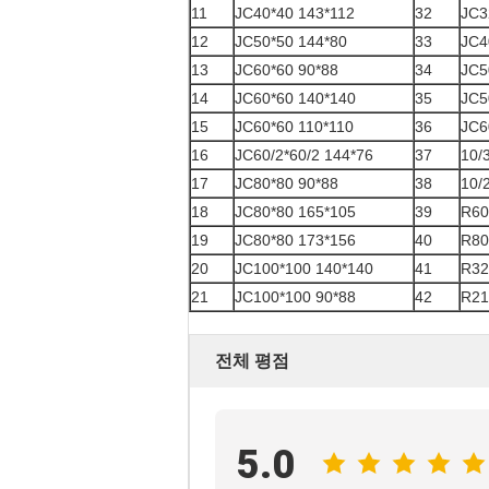
11
JC40*40 143*112
32
JC3
12
JC50*50 144*80
33
JC4
13
JC60*60 90*88
34
JC5
14
JC60*60 140*140
35
JC5
15
JC60*60 110*110
36
JC6
16
JC60/2*60/2 144*76
37
10/
17
JC80*80 90*88
38
10/
18
JC80*80 165*105
39
R60
19
JC80*80 173*156
40
R80
20
JC100*100 140*140
41
R32
21
JC100*100 90*88
42
R21
전체 평점
5.0