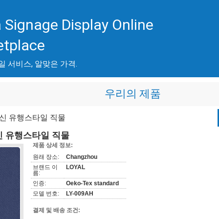
 Signage Display Online
etplace
일 서비스, 알맞은 가격.
우리의 제품
최신 유행스타일 직물
신 유행스타일 직물
제품 상세 정보:
원래 장소:
Changzhou
브랜드 이
LOYAL
름:
인증:
Oeko-Tex standard
모델 번호:
LY-009AH
결제 및 배송 조건: