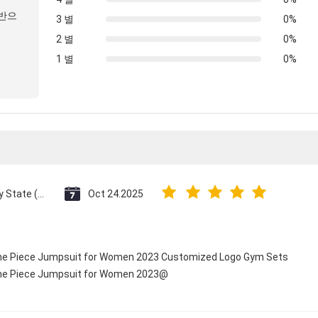
기반으
3 별
0%
2 별
0%
1 별
0%
Vatican City State (Holy See)
Oct 24.2025
 One Piece Jumpsuit for Women 2023 Customized Logo Gym Sets
 One Piece Jumpsuit for Women 2023@