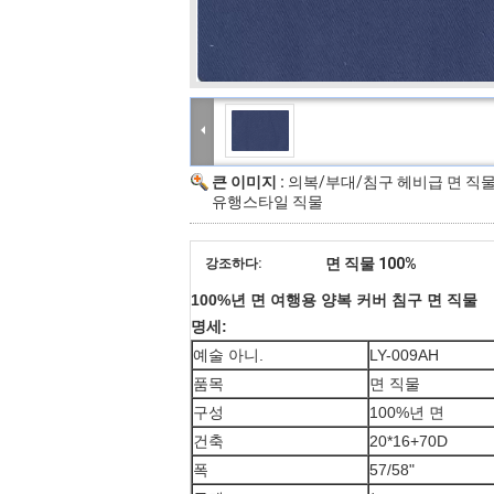
큰 이미지 :
의복/부대/침구 헤비급 면 직물
유행스타일 직물
면 직물 100%
강조하다:
100%년 면 여행용 양복 커버 침구 면 직물
명세:
예술 아니.
LY-009AH
품목
면 직물
구성
100%년 면
건축
20*16+70D
폭
57/58"