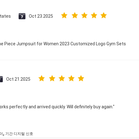
States
Oct 23.2025
 One Piece Jumpsuit for Women 2023 Customized Logo Gym Sets
Oct 21.2025
ks perfectly and arrived quickly. Will definitely buy again."
,
이
기간 디지털 신호