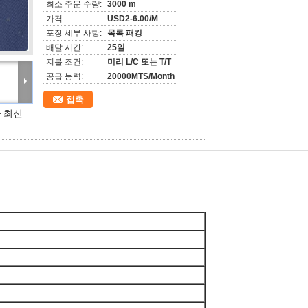
최소 주문 수량:
3000 m
가격:
USD2-6.00/M
포장 세부 사항:
목록 패킹
배달 시간:
25일
지불 조건:
미리 L/C 또는 T/T
공급 능력:
20000MTS/Month
접촉
 최신