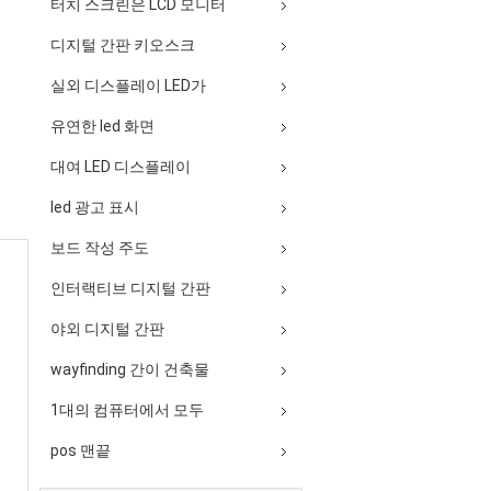
터치 스크린은 LCD 모니터
디지털 간판 키오스크
실외 디스플레이 LED가
유연한 led 화면
대여 LED 디스플레이
led 광고 표시
보드 작성 주도
인터랙티브 디지털 간판
야외 디지털 간판
wayfinding 간이 건축물
1대의 컴퓨터에서 모두
pos 맨끝