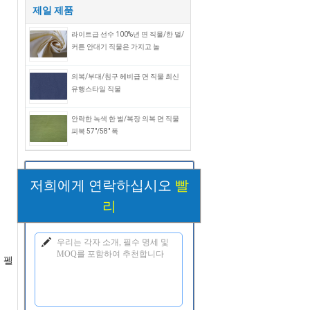
제일 제품
라이트급 선수 100%년 면 직물/한 벌/
커튼 안대기 직물은 가지고 놀
의복/부대/침구 헤비급 면 직물 최신
유행스타일 직물
안락한 녹색 한 벌/복장 의복 면 직물
피복 57"/58" 폭
저희에게 연락하십시오
빨
리
 펠