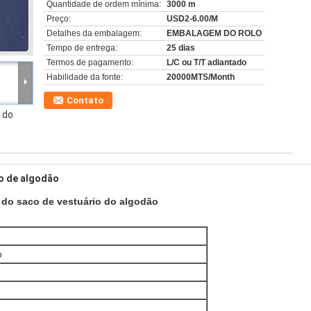
Quantidade de ordem mínima:
3000 m
Preço:
USD2-6.00/M
Detalhes da embalagem:
EMBALAGEM DO ROLO
Tempo de entrega:
25 dias
Termos de pagamento:
L/C ou T/T adiantado
Habilidade da fonte:
20000MTS/Month
Contato
 do
do de algodão
do saco de vestuário do algodão
o