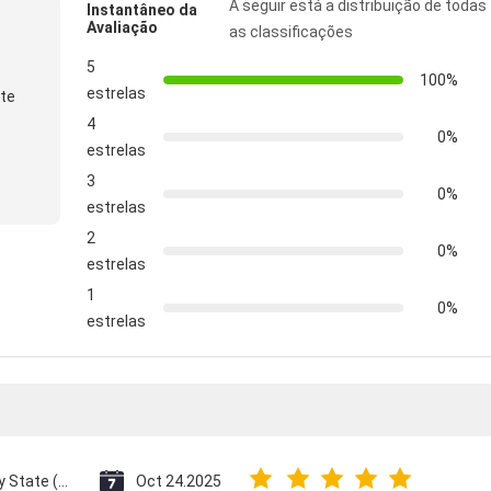
A seguir está a distribuição de todas
Instantâneo da
Avaliação
as classificações
5
100%
estrelas
te
4
0%
estrelas
3
0%
estrelas
2
0%
estrelas
1
0%
estrelas
Vatican City State (Holy See)
Oct 24.2025