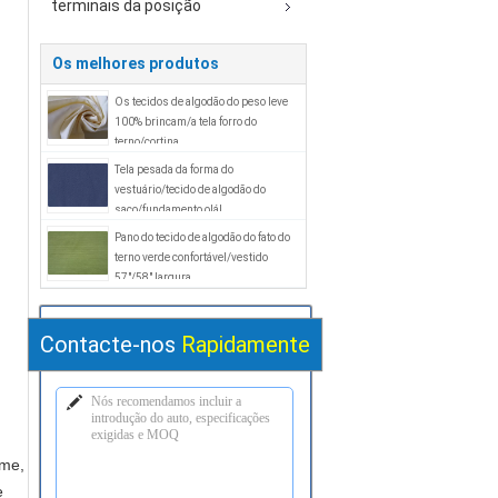
terminais da posição
Os melhores produtos
Os tecidos de algodão do peso leve
100% brincam/a tela forro do
terno/cortina
Tela pesada da forma do
vestuário/tecido de algodão do
saco/fundamento olá!
Pano do tecido de algodão do fato do
terno verde confortável/vestido
57"/58" largura
Contacte-nos
Rapidamente
jme,
e