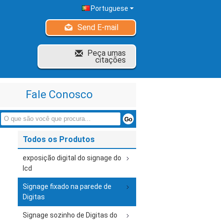
Portuguese
Send E-mail
Peça umas
citações
Fale Conosco
Todos os Produtos
exposição digital do signage do
lcd
Signage fixado na parede de
Digitas
Signage sozinho de Digitas do