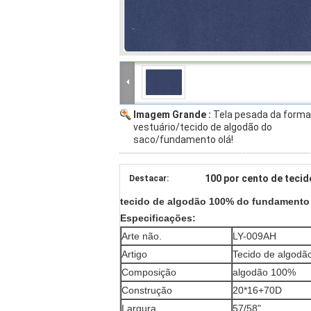
Imagem Grande :
Tela pesada da forma
vestuário/tecido de algodão do
saco/fundamento olá!
100 por cento de teci
Destacar:
tecido de algodão 100% do fundamento 
Especificações:
Arte não.
LY-009AH
Artigo
Tecido de algodã
Composição
algodão 100%
Construção
20*16+70D
Largura
57/58"