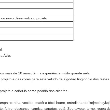
ou novo desenvolva o projeto
l.
a Ásia.
igos mais de 10 anos, têm a experiência muito grande nela.
 projeto e das cores para este veludo de algodão tingido fio dos testes
rojeto e colori-lo como pedido dos clientes.
mpa, cortina, vestido, matéria têxtil home, entrelinhando kejme'noyke
ão, feltro, descanso, camisa, sapatas, sofá, Sportswear, terno, roupa d