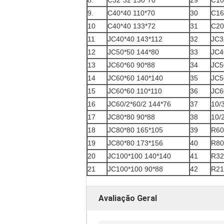
8.
C32*32 130*70
29
C10
9.
C40*40 110*70
30
C16
10
C40*40 133*72
31
C20
11
JC40*40 143*112
32
JC3
12
JC50*50 144*80
33
JC4
13
JC60*60 90*88
34
JC5
14
JC60*60 140*140
35
JC5
15
JC60*60 110*110
36
JC6
16
JC60/2*60/2 144*76
37
10/
17
JC80*80 90*88
38
10/
18
JC80*80 165*105
39
R60
19
JC80*80 173*156
40
R80
20
JC100*100 140*140
41
R32
21
JC100*100 90*88
42
R21
Avaliação Geral