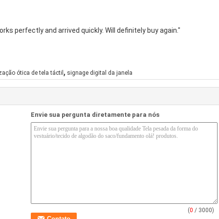
ks perfectly and arrived quickly. Will definitely buy again."
,
zação ótica de tela táctil
signage digital da janela
Envie sua pergunta diretamente para nós
(
0
/ 3000)