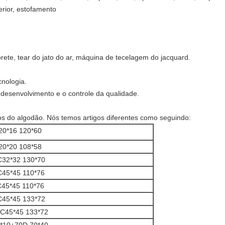
erior, estofamento
orete, tear do jato do ar, máquina de tecelagem do jacquard.
cnologia.
 desenvolvimento e o controle da qualidade.
gos do algodão. Nós temos artigos diferentes como seguindo:
20*16 120*60
20*20 108*58
C32*32 130*70
C45*45 110*76
45*45 110*76
C45*45 133*72
C45*45 133*72