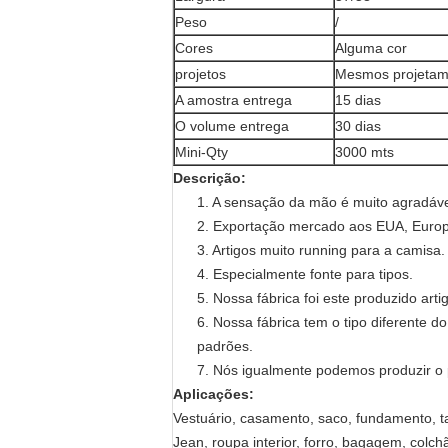
Peso
/
Cores
Alguma cor
projetos
Mesmos projetam 
A amostra entrega
15 dias
O volume entrega
30 dias
Mini-Qty
3000 mts
Descrição:
1. A sensação da mão é muito agradáve
2. Exportação mercado aos EUA, Europ
3. Artigos muito running para a camisa.
4. Especialmente fonte para tipos.
5. Nossa fábrica foi este produzido art
6. Nossa fábrica tem o tipo diferente do
padrões.
7. Nós igualmente podemos produzir o p
Aplicações:
Vestuário, casamento, saco, fundamento, ta
Jean, roupa interior, forro, bagagem, colch