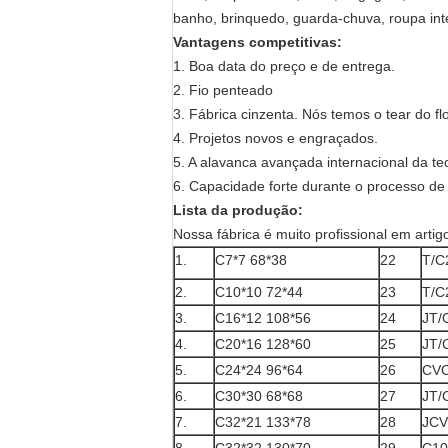
banho, brinquedo, guarda-chuva, roupa int
Vantagens competitivas:
1. Boa data do preço e de entrega.
2. Fio penteado
3. Fábrica cinzenta. Nós temos o tear do fl
4. Projetos novos e engraçados.
5. A alavanca avançada internacional da te
6. Capacidade forte durante o processo de
Lista da produção:
Nossa fábrica é muito profissional em arti
1.
C7*7 68*38
22
T/C
2.
C10*10 72*44
23
T/C
3.
C16*12 108*56
24
JT/
4.
C20*16 128*60
25
JT/
5.
C24*24 96*64
26
CVC
6.
C30*30 68*68
27
JT/
7.
C32*21 133*78
28
JCV