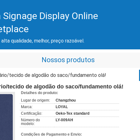
 Signage Display Online
etplace
 alta qualidade, melhor, preço razoável.
Nossos produtos
ário/tecido de algodão do saco/fundamento olá!
rio/tecido de algodão do saco/fundamento olá!
Detalhes do produto:
Lugar de origem:
Changzhou
Marca:
LOYAL
Certificação:
Oeko-Tex standard
Número do
LY-009AH
modelo:
Condições de Pagamento e Envio: