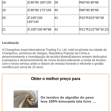
18
JC80*80 165*105
39
R60*60 90*88
19
JC80*80 173*156
40
R80*80 90*88
20
JC100*100
41
R32*R32/2*60*38
140*140
21
JC100*100 90*88
42
R21*R21/2*56*30 2/1
Localização
A Changzhou loyal International Trading Co. Ltd. está localizada na cidade de
Changzhou, província de Jiangsu, República Popular da China.e
desenvolvimento e investigação de tecidos têxteisEstamos sempre dedicados
à pesquisa e desenvolvimento de novos tecidos.liderando a moda de tecidos
com o nosso serviço antes e depois de vendas honesto e eficiente e gestão
científica por cerca de 10 anos.
Obter o melhor preço para
Os tecidos de algodão do peso
leve 100% brincam/a tela forro do
terno/cortina