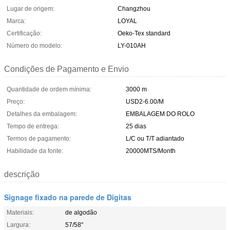
Lugar de origem:
Changzhou
Marca:
LOYAL
Certificação:
Oeko-Tex standard
Número do modelo:
LY-010AH
Condições de Pagamento e Envio
Quantidade de ordem mínima:
3000 m
Preço:
USD2-6.00/M
Detalhes da embalagem:
EMBALAGEM DO ROLO
Tempo de entrega:
25 dias
Termos de pagamento:
L/C ou T/T adiantado
Habilidade da fonte:
20000MTS/Month
descrição
Signage fixado na parede de Digitas
Materiais:
de algodão
Largura:
57/58"