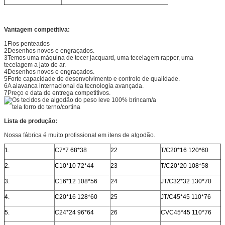
Vantagem competitiva:
1Fios penteados
2Desenhos novos e engraçados.
3Temos uma máquina de tecer jacquard, uma tecelagem rapper, uma
tecelagem a jato de ar.
4Desenhos novos e engraçados.
5Forte capacidade de desenvolvimento e controlo de qualidade.
6A alavanca internacional da tecnologia avançada.
7Preço e data de entrega competitivos.
Lista de produção:
Nossa fábrica é muito profissional em itens de algodão.
1.
C7*7 68*38
22
T/C20*16 120*60
2.
C10*10 72*44
23
T/C20*20 108*58
3.
C16*12 108*56
24
JT/C32*32 130*70
4.
C20*16 128*60
25
JT/C45*45 110*76
5.
C24*24 96*64
26
CVC45*45 110*76