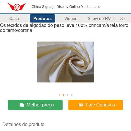
China Signage Display Online Marketplace
Casa
Produtos
Vídeos
Show de RV
>>
Os tecidos de algodão do peso leve 100% brincam/a tela forro
do terno/cortina
Melhor preço
Fale Conosco
Detalhes do produto