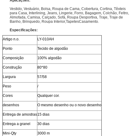
Aplicações:
Vestido, Vestuário, Bolsa, Roupa de Cama, Cobertura, Cortina, Têxteis
para Casa, Interlining, Jeans, Lingerie, Forro, Bagagem, Colchão, Feltro,
Almofada, Camisa, Calçado, Sofá, Roupa Desportiva, Traje, Traje de
Banho, Brinquedo, Roupa Interior,TapetesCasamento.
Especificações:
Artigo n.o.
LY-010AH
Ponto
Tecido de algodão
Composição
100% algodão
Construção
80*80
Largura
57/58
Peso
/
Cores
Qualquer cor.
desenhos
O mesmo desenho ou o novo desenho
Entrega de amostras
15 dias
Entrega a granel
30 dias
Mini-Qty
3000 m