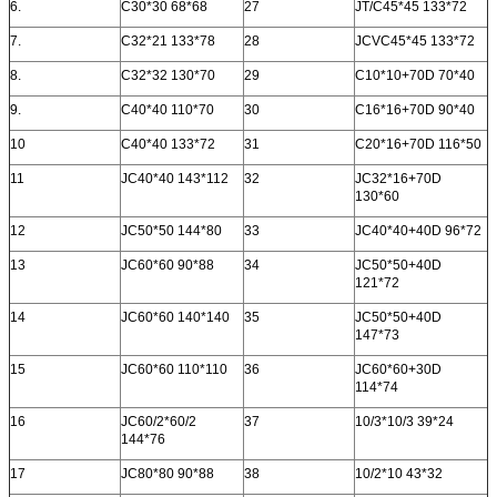
6.
C30*30 68*68
27
JT/C45*45 133*72
7.
C32*21 133*78
28
JCVC45*45 133*72
8.
C32*32 130*70
29
C10*10+70D 70*40
9.
C40*40 110*70
30
C16*16+70D 90*40
10
C40*40 133*72
31
C20*16+70D 116*50
11
JC40*40 143*112
32
JC32*16+70D
130*60
12
JC50*50 144*80
33
JC40*40+40D 96*72
13
JC60*60 90*88
34
JC50*50+40D
121*72
14
JC60*60 140*140
35
JC50*50+40D
147*73
15
JC60*60 110*110
36
JC60*60+30D
114*74
16
JC60/2*60/2
37
10/3*10/3 39*24
144*76
17
JC80*80 90*88
38
10/2*10 43*32