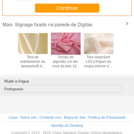
Continue
Signage fixado na parede de Digitas
Mais
tecido de
Tela de
Tecido de
Tela respirável
Os tecid
 do fato
estofamento da
algodão cor-de-
120-135gsm do
algodão 
o verde
tampa/sofá de
rosa da tela 100
roupa interior dos
leve 
el/vestido
tecidos de
do vestido/cortina
tecidos de
brincam/
 largura
algodão do
pela jarda
algodão do
forro
contemporâneo
120gsm
contemporâneo
terno/co
Mude a língua
100%
100%
Portuguese
Casa
|
Sobre nós
|
Contacte-nos
|
Mapa do Site
|
Política de Privacidade
Opinião do Desktop
Copyright © 2015 - 2026 China Signage Display Online Marketplace.