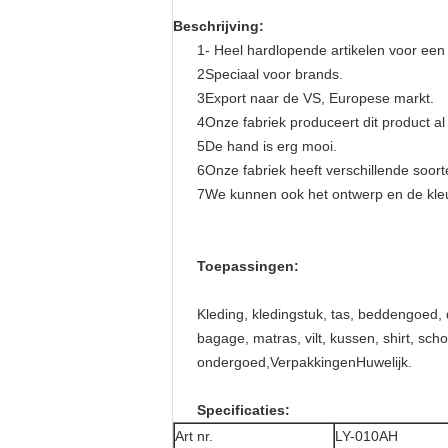
Beschrijving:
1- Heel hardlopende artikelen voor een 
2Speciaal voor brands.
3Export naar de VS, Europese markt.
4Onze fabriek produceert dit product a
5De hand is erg mooi.
6Onze fabriek heeft verschillende soor
7We kunnen ook het ontwerp en de kleu
Toepassingen:
Kleding, kledingstuk, tas, beddengoed, de
bagage, matras, vilt, kussen, shirt, sc
ondergoed,VerpakkingenHuwelijk.
Specificaties:
Art nr.
LY-010AH