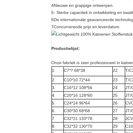
4Nieuwe en grappige ontwerpen.
5- Sterke capaciteit in ontwikkeling en kwali
6De internationale geavanceerde technolog
7Concurrerende prijs en leverdatum.
Productielijst:
Onze fabriek is zeer professioneel in katoen
1.
C7*7 68*38
22
T/C
2.
C10*10 72*44
23
T/C
3.
C16*12 108*56
24
JT/
4.
C20*16 128*60
25
JT/
5.
C24*24 96*64
26
CVC
6.
C30*30 68*68
27
JT/
7.
C32*21 133*78
28
JCV
8.
C32*32 130*70
29
C10