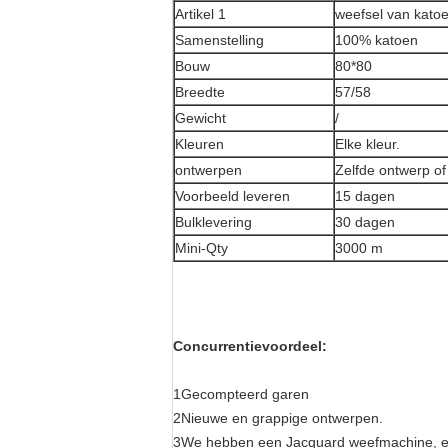
Artikel 1
weefsel van kato
Samenstelling
100% katoen
Bouw
80*80
Breedte
57/58
Gewicht
/
Kleuren
Elke kleur.
ontwerpen
Zelfde ontwerp of
Voorbeeld leveren
15 dagen
Bulklevering
30 dagen
Mini-Qty
3000 m
Concurrentievoordeel:
1Gecompteerd garen
2Nieuwe en grappige ontwerpen.
3We hebben een Jacquard weefmachine, ee