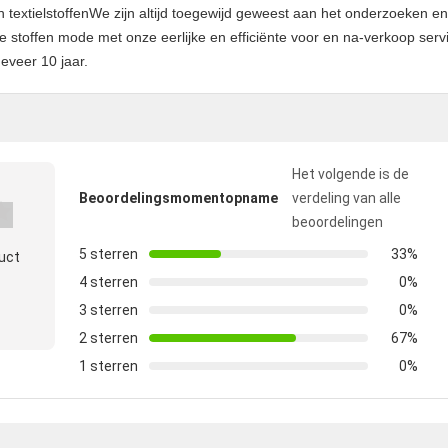
 textielstoffenWe zijn altijd toegewijd geweest aan het onderzoeken en
e stoffen mode met onze eerlijke en efficiënte voor en na-verkoop serv
veer 10 jaar.
Het volgende is de
Beoordelingsmomentopname
verdeling van alle
beoordelingen
5 sterren
33%
duct
4 sterren
0%
3 sterren
0%
2 sterren
67%
1 sterren
0%