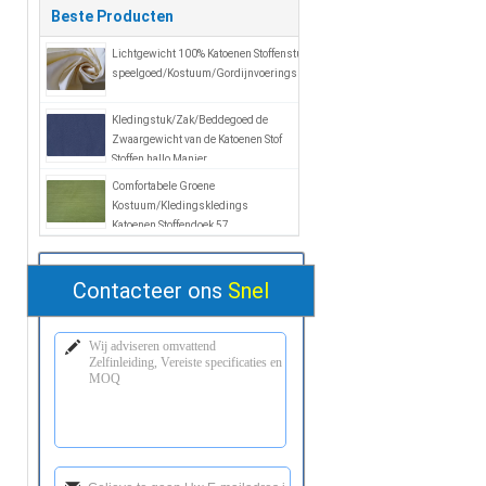
Beste Producten
Lichtgewicht 100% Katoenen Stoffenstuk
speelgoed/Kostuum/Gordijnvoeringsstof
Kledingstuk/Zak/Beddegoed de
Zwaargewicht van de Katoenen Stof
Stoffen hallo Manier
Comfortabele Groene
Kostuum/Kledingskledings
Katoenen Stoffendoek 57
Breedte“/58“
Contacteer ons
Snel