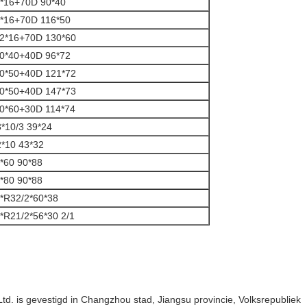
*16+70D 90*40
*16+70D 116*50
2*16+70D 130*60
0*40+40D 96*72
0*50+40D 121*72
0*50+40D 147*73
0*60+30D 114*74
3*10/3 39*24
2*10 43*32
*60 90*88
*80 90*88
*R32/2*60*38
*R21/2*56*30 2/1
td. is gevestigd in Changzhou stad, Jiangsu provincie, Volksrepubliek