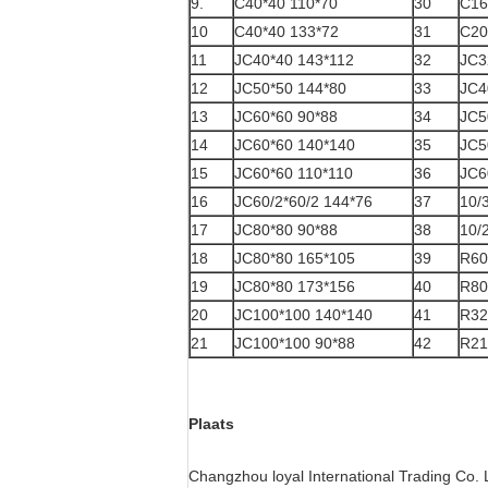
9.
C40*40 110*70
30
C16
10
C40*40 133*72
31
C20
11
JC40*40 143*112
32
JC3
12
JC50*50 144*80
33
JC4
13
JC60*60 90*88
34
JC5
14
JC60*60 140*140
35
JC5
15
JC60*60 110*110
36
JC6
16
JC60/2*60/2 144*76
37
10/
17
JC80*80 90*88
38
10/
18
JC80*80 165*105
39
R60
19
JC80*80 173*156
40
R80
20
JC100*100 140*140
41
R32
21
JC100*100 90*88
42
R21
Plaats
Changzhou loyal International Trading Co. L