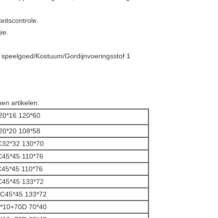
teitscontrole.
ie.
en artikelen.
20*16 120*60
20*20 108*58
C32*32 130*70
C45*45 110*76
45*45 110*76
C45*45 133*72
C45*45 133*72
*10+70D 70*40