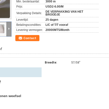
Min. bestelaantal:
3000 m
Prijs:
USD2-6.00/M
DE VERPAKKING VAN HET
Verpakking Details:
BROODJE
Levertijd:
25 dagen
Betalingscondities:
L/C of T/T vooraf
Levering vermogen:
20000MTS/Month
Contact
of
Breedte:
57/58"
f
enen weefsel