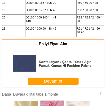
18
JC80 * 80 165 * 105
39
R60 * 60 90 * 88
19
JC80 * 80 173 * 156
40
R80 * 80 90 * 88
20
JC100 * 100 140 *
41
R32 * R32 / 2 * 60 *
140
38
21
JC100 * 100 90 * 88
42
R21 * R21 / 2 * 56 *
30 2/1
En İyi Fiyatı Alın
Konfeksiyon / Çanta / Yatak Ağır
Pamuk Kumaş Hi Fashion Fabric
Devam et
Duvara dijital tabela monte
Daha