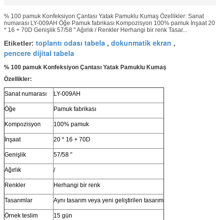
% 100 pamuk Konfeksiyon Çantası Yatak Pamuklu Kumaş Özellikler: Sanat
numarası LY-009AH Öğe Pamuk fabrikası Kompozisyon 100% pamuk İnşaat 20
* 16 + 70D Genişlik 57/58 " Ağırlık / Renkler Herhangi bir renk Tasar...
toplantı odası tabela
dokunmatik ekran
Etiketler:
,
,
pencere dijital tabela
% 100 pamuk Konfeksiyon Çantası Yatak Pamuklu Kumaş
Özellikler:
Sanat numarası
LY-009AH
Öğe
Pamuk fabrikası
Kompozisyon
100% pamuk
İnşaat
20 * 16 + 70D
Genişlik
57/58 "
Ağırlık
/
Renkler
Herhangi bir renk
Tasarımlar
Aynı tasarım veya yeni geliştirilen tasarım
Örnek teslim
15 gün