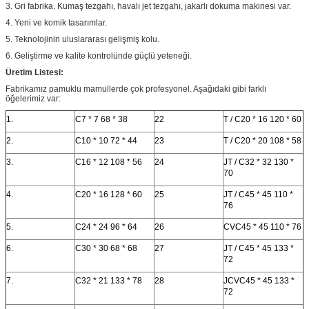
3. Gri fabrika. Kumaş tezgahı, havalı jet tezgahı, jakarlı dokuma makinesi var.
4. Yeni ve komik tasarımlar.
5. Teknolojinin uluslararası gelişmiş kolu.
6. Geliştirme ve kalite kontrolünde güçlü yeteneği.
Üretim Listesi:
Fabrikamız pamuklu mamullerde çok profesyonel. Aşağıdaki gibi farklı
öğelerimiz var:
1.
C7 * 7 68 * 38
22
T / C20 * 16 120 * 60
2.
C10 * 10 72 * 44
23
T / C20 * 20 108 * 58
3.
C16 * 12 108 * 56
24
JT / C32 * 32 130 *
70
4.
C20 * 16 128 * 60
25
JT / C45 * 45 110 *
76
5.
C24 * 24 96 * 64
26
CVC45 * 45 110 * 76
6.
C30 * 30 68 * 68
27
JT / C45 * 45 133 *
72
7.
C32 * 21 133 * 78
28
JCVC45 * 45 133 *
72