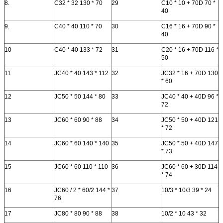
8.
C32 * 32 130 * 70
29
C10 * 10 + 70D 70 *
40
9.
C40 * 40 110 * 70
30
C16 * 16 + 70D 90 *
40
10
C40 * 40 133 * 72
31
C20 * 16 + 70D 116 *
50
11
JC40 * 40 143 * 112
32
JC32 * 16 + 70D 130
* 60
12
JC50 * 50 144 * 80
33
JC40 * 40 + 40D 96 *
72
13
JC60 * 60 90 * 88
34
JC50 * 50 + 40D 121
* 72
14
JC60 * 60 140 * 140
35
JC50 * 50 + 40D 147
* 73
15
JC60 * 60 110 * 110
36
JC60 * 60 + 30D 114
* 74
16
JC60 / 2 * 60/2 144 *
37
10/3 * 10/3 39 * 24
76
17
JC80 * 80 90 * 88
38
10/2 * 10 43 * 32