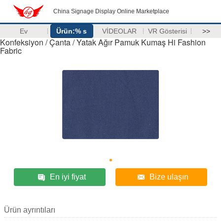
China Signage Display Online Marketplace
Ev
Ürün:% s
VİDEOLAR
VR Gösterisi
>>
Konfeksiyon / Çanta / Yatak Ağır Pamuk Kumaş Hi Fashion
Fabric
En iyi fiyat
Bize ulaşın
Ürün ayrıntıları