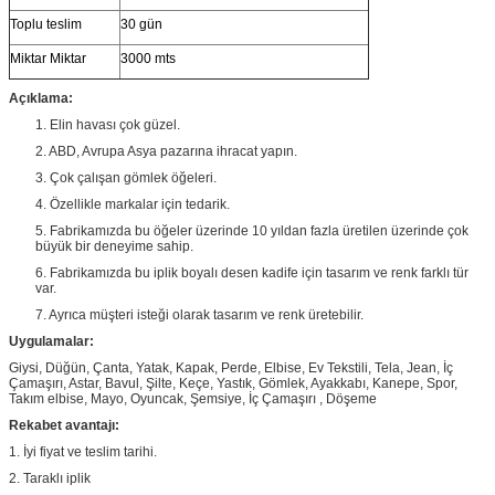
Toplu teslim
30 gün
Miktar Miktar
3000 mts
Açıklama:
1. Elin havası çok güzel.
2. ABD, Avrupa Asya pazarına ihracat yapın.
3. Çok çalışan gömlek öğeleri.
4. Özellikle markalar için tedarik.
5. Fabrikamızda bu öğeler üzerinde 10 yıldan fazla üretilen üzerinde çok
büyük bir deneyime sahip.
6. Fabrikamızda bu iplik boyalı desen kadife için tasarım ve renk farklı tür
var.
7. Ayrıca müşteri isteği olarak tasarım ve renk üretebilir.
Uygulamalar:
Giysi, Düğün, Çanta, Yatak, Kapak, Perde, Elbise, Ev Tekstili, Tela, Jean, İç
Çamaşırı, Astar, Bavul, Şilte, Keçe, Yastık, Gömlek, Ayakkabı, Kanepe, Spor,
Takım elbise, Mayo, Oyuncak, Şemsiye, İç Çamaşırı , Döşeme
Rekabet avantajı:
1. İyi fiyat ve teslim tarihi.
2. Taraklı iplik