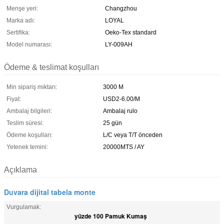
Menşe yeri:
Changzhou
Marka adı:
LOYAL
Sertifika:
Oeko-Tex standard
Model numarası:
LY-009AH
Ödeme & teslimat koşulları
Min sipariş miktarı:
3000 M
Fiyat:
USD2-6.00/M
Ambalaj bilgileri:
Ambalaj rulo
Teslim süresi:
25 gün
Ödeme koşulları:
L/C veya T/T önceden
Yetenek temini:
20000MTS / AY
Açıklama
Duvara dijital tabela monte
Vurgulamak:
yüzde 100 Pamuk Kumaş