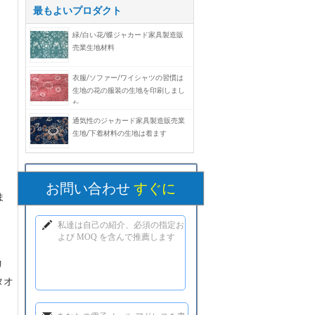
最もよいプロダクト
緑/白い花/蝶ジャカード家具製造販
売業生地材料
衣服/ソファー/ワイシャツの習慣は
生地の花の服装の生地を印刷しまし
た
通気性のジャカード家具製造販売業
生地/下着材料の生地は着ます
お問い合わせ
すぐに
ま
リ
タオ