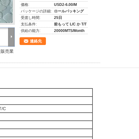
価格:
USD2-6.00/M
パッケージの詳細:
ロールパッキング
受渡し時間:
25日
支払条件:
前もって L/C か T/T
供給の能力:
20000MTS/Month
連絡先
造販売業
T/C