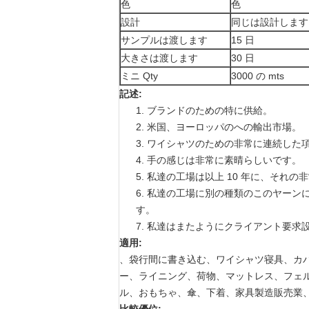
色
色
設計
同じは設計します
サンプルは渡します
15 日
大きさは渡します
30 日
ミニ Qty
3000 の mts
記述:
1. ブランドのための特に供給。
2. 米国、ヨーロッパのへの輸出市場。
3. ワイシャツのための非常に連続した
4. 手の感じは非常に素晴らしいです。
5. 私達の工場は以上 10 年に、そ
6. 私達の工場に別の種類のこのヤー
す。
7. 私達はまたようにクライアント要
適用:
、袋行間に書き込む、ワイシャツ寝具、カ
ー、ライニング、荷物、マットレス、フェ
ル、おもちゃ、傘、下着、家具製造販売業