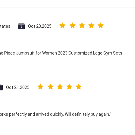
States
Oct 23.2025
 One Piece Jumpsuit for Women 2023 Customized Logo Gym Sets
Oct 21.2025
ks perfectly and arrived quickly. Will definitely buy again."