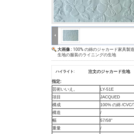
大画像 :
100% の綿のジャカード家具製
生地の服装のライニングの生地
注文のジャカード生地
ハイライト:
指定:
芸術いいえ。
LY-51E
項目
JACQUED
構成
100% の綿 /CVC/
構造
/
幅
57/58"
重量
/