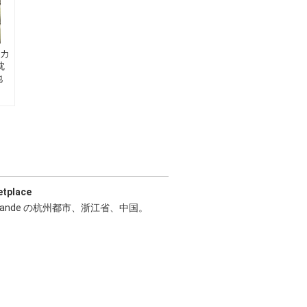
カ
枕
地
etplace
Jiande の杭州都市、浙江省、中国。