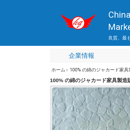
China
Mark
良質、最
企業情報
ホーム
100% の綿のジャカード
100% の綿のジャカード家具製