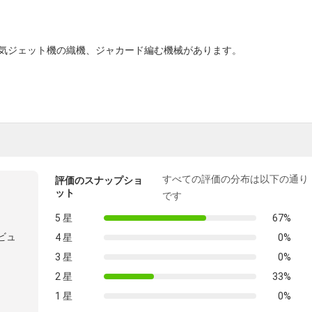
、空気ジェット機の織機、ジャカード編む機械があります。
すべての評価の分布は以下の通り
評価のスナップショ
ット
です
5 星
67%
ビュ
4 星
0%
3 星
0%
2 星
33%
1 星
0%