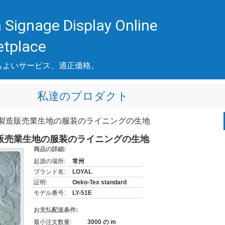
 Signage Display Online
etplace
もよいサービス、適正価格。
私達のプロダクト
家具製造販売業生地の服装のライニングの生地
造販売業生地の服装のライニングの生地
商品の詳細:
起源の場所:
常州
ブランド名:
LOYAL
証明:
Oeko-Tex standard
モデル番号:
LY-51E
お支払配送条件:
最小注文数量:
3000 の m