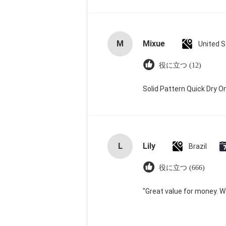
M
Mixue
United 
役に立つ (12)
Solid Pattern Quick Dry
L
Lily
Brazil
役に立つ (666)
"Great value for money. Wor