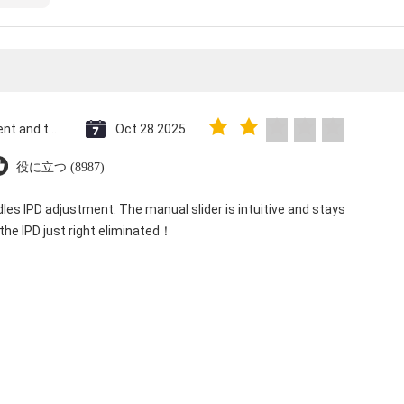
Saint Vincent and the Grenadines
Oct 28.2025
役に立つ (8987)
dles IPD adjustment. The manual slider is intuitive and stays
 the IPD just right eliminated！