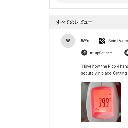
すべてのレビュー
W
W*s
trustpilot.com
"I love how the Pico 4 han
securely in place. Getting