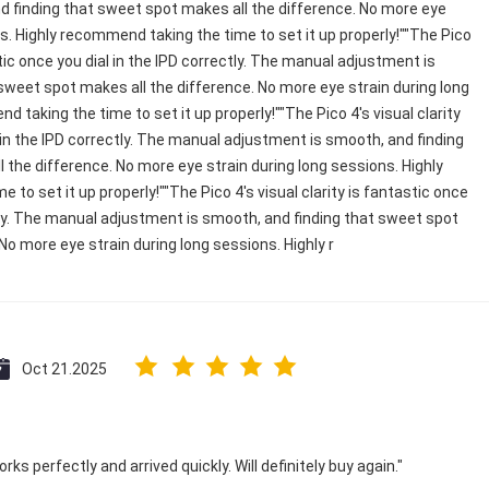
 finding that sweet spot makes all the difference. No more eye
ns. Highly recommend taking the time to set it up properly!""The Pico
astic once you dial in the IPD correctly. The manual adjustment is
sweet spot makes all the difference. No more eye strain during long
 taking the time to set it up properly!""The Pico 4's visual clarity
 in the IPD correctly. The manual adjustment is smooth, and finding
 the difference. No more eye strain during long sessions. Highly
to set it up properly!""The Pico 4's visual clarity is fantastic once
ctly. The manual adjustment is smooth, and finding that sweet spot
No more eye strain during long sessions. Highly r
Oct 21.2025
ks perfectly and arrived quickly. Will definitely buy again."