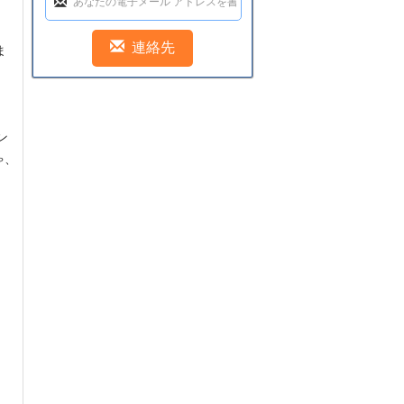
ま
ン
ゃ、