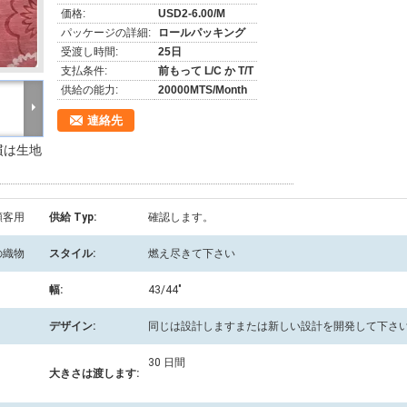
価格:
USD2-6.00/M
パッケージの詳細:
ロールパッキング
受渡し時間:
25日
支払条件:
前もって L/C か T/T
供給の能力:
20000MTS/Month
連絡先
慣は生地
顧客用
供給 Typ:
確認します。
の織物
スタイル:
燃え尽きて下さい
幅:
43/44"
デザイン:
同じは設計しますまたは新しい設計を開発して下さ
30 日間
大きさは渡します: