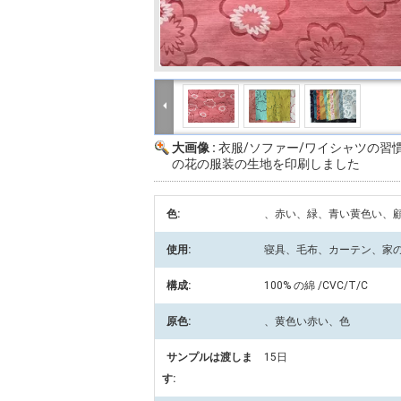
大画像 :
衣服/ソファー/ワイシャツの習
の花の服装の生地を印刷しました
色:
、赤い、緑、青い黄色い、
使用:
寝具、毛布、カーテン、家
構成:
100% の綿 /CVC/T/C
原色:
、黄色い赤い、色
サンプルは渡しま
15日
す: