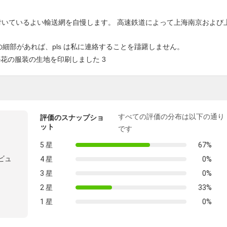
港が付いているよい輸送網を自慢します。 高速鉄道によって上海南京および
細部があれば、pls は私に連絡することを躊躇しません。
すべての評価の分布は以下の通り
評価のスナップショ
ット
です
5 星
67%
ビュ
4 星
0%
3 星
0%
2 星
33%
1 星
0%