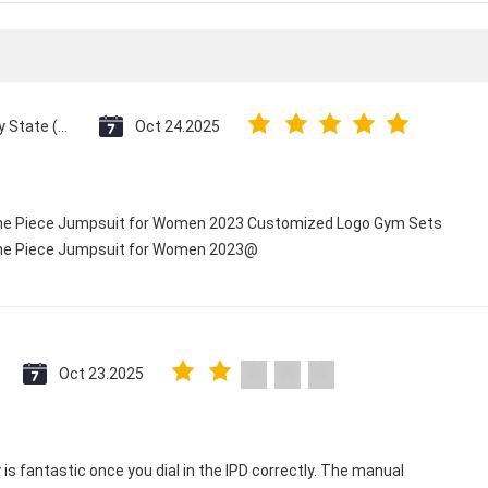
Vatican City State (Holy See)
Oct 24.2025
 One Piece Jumpsuit for Women 2023 Customized Logo Gym Sets
 One Piece Jumpsuit for Women 2023@
Oct 23.2025
y is fantastic once you dial in the IPD correctly. The manual