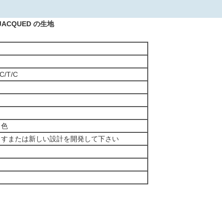
CQUED の生地
C/T/C
、色
ますまたは新しい設計を開発して下さい