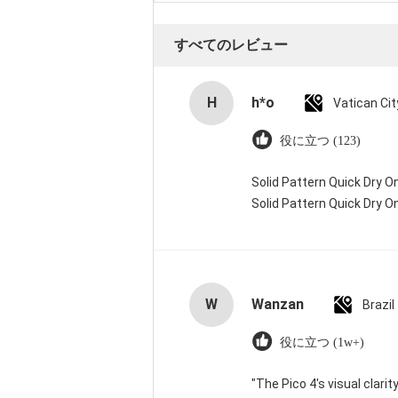
すべてのレビュー
H
h*o
役に立つ (123)
Solid Pattern Quick Dry
Solid Pattern Quick Dry
W
Wanzan
Brazil
役に立つ (1w+)
"The Pico 4's visual clarit