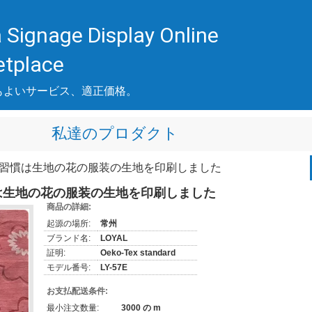
 Signage Display Online
etplace
もよいサービス、適正価格。
私達のプロダクト
の習慣は生地の花の服装の生地を印刷しました
は生地の花の服装の生地を印刷しました
商品の詳細:
起源の場所:
常州
ブランド名:
LOYAL
証明:
Oeko-Tex standard
モデル番号:
LY-57E
お支払配送条件:
最小注文数量:
3000 の m