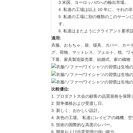
3.米国、ヨーロッパのへの輸出市場。
4. 私達の工場は以上 10 年に、そ
5. 私達の工場に別の種類のこのヤー
す。
6. 私達はまたようにクライアント要
適用:
衣服、おもちゃ、袋、寝具、カバー、カー
グ、荷物、マットレス、フェルト、枕、ワ
下着、家具製造販売業、結婚式、家の織物
比較優位:
1. プロダクト大会の顧客の品質規格を保障
2. 競争価格および受渡し日。
3. 新しく、おかしい設計。
4. 灰色の工場。 私達にレイピアの織機
5. 技術の国際的な高度のレバー。
6. 開発および品質管理の強い能力。