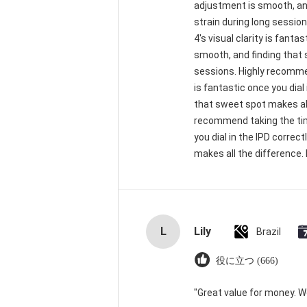
adjustment is smooth, and
strain during long sessio
4's visual clarity is fant
smooth, and finding that 
sessions. Highly recommend
is fantastic once you dial
that sweet spot makes all
recommend taking the time 
you dial in the IPD corre
makes all the difference. 
L
Lily
Brazil
役に立つ (666)
"Great value for money. Wor