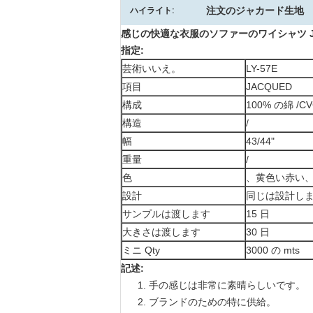
注文のジャカード生地
ハイライト:
感じの快適な衣服のソファーのワイシャツ JA
指定:
芸術いいえ。
LY-57E
項目
JACQUED
構成
100% の綿 /CV
構造
/
幅
43/44"
重量
/
色
、黄色い赤い
設計
同じは設計し
サンプルは渡します
15 日
大きさは渡します
30 日
ミニ Qty
3000 の mts
記述:
1. 手の感じは非常に素晴らしいです。
2. ブランドのための特に供給。