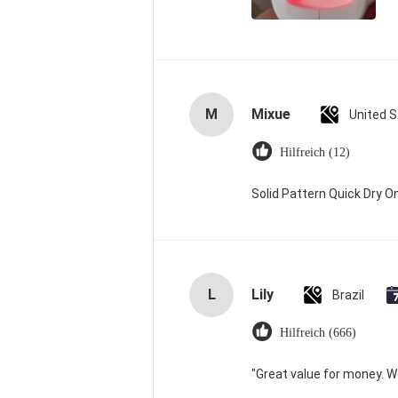
M
Mixue
United 
Hilfreich (12)
Solid Pattern Quick Dry
L
Lily
Brazil
Hilfreich (666)
"Great value for money. Wor