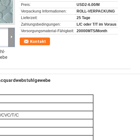
Preis:
USD2-6.00/M
Verpackung Informationen:
ROLL-VERPACKUNG
Lieferzeit:
25 Tage
Zahlungsbedingungen:
L/C oder T/T im Voraus
Versorgungsmaterial-Fähigkeit:
20000MTS/Month
Kontakt
hl-
webe
Jacquardwebstuhlgewebe
/CVC/T/C