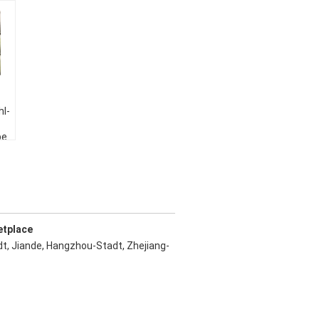
l-
be
etplace
t, Jiande, Hangzhou-Stadt, Zhejiang-