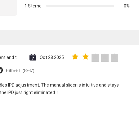
1 Sterne
0%
Saint Vincent and the Grenadines
Oct 28.2025
Hilfreich (8987)
dles IPD adjustment. The manual slider is intuitive and stays
 the IPD just right eliminated！