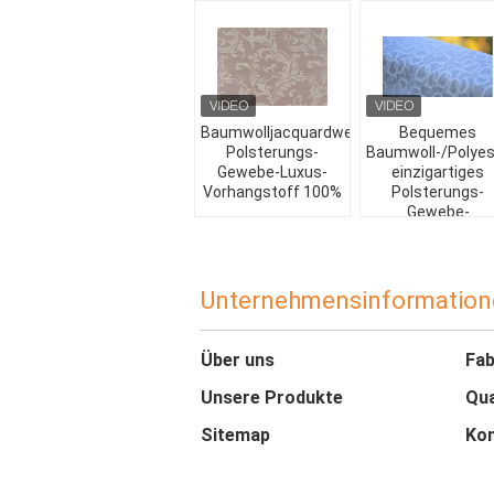
Baumwolljacquardwebstuhl-
Bequemes
Polsterungs-
Baumwoll-/Polyes
Gewebe-Luxus-
einzigartiges
Vorhangstoff 100%
Polsterungs-
Gewebe-
Ausgangstextilg
Unternehmensinformation
Über uns
Fab
Unsere Produkte
Qua
Sitemap
Kon