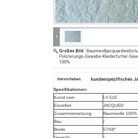
Großes Bild :
Baumwolljacquardwebstu
Polsterungs-Gewebe-Kleiderfutter-Ge
100%
kundenspezifisches 
Hervorheben:
Spezifikationen:
Kunst nein.
LY-51E
Einzelteil
JACQUED
Zusammensetzung
Baumwolle 100% 
Bau
/
Breite
57/58"
Gewicht
/