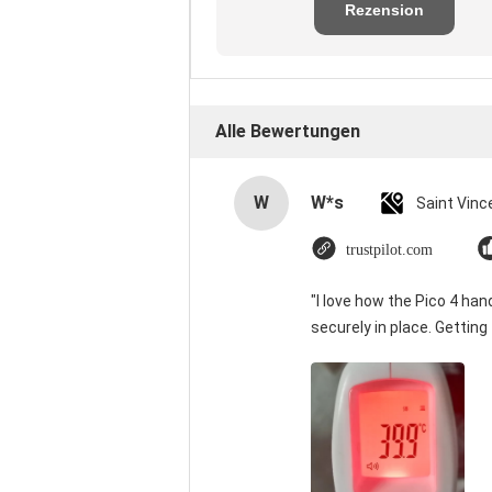
Rezension
schreiben
Alle Bewertungen
W
W*s
trustpilot.com
"I love how the Pico 4 han
securely in place. Getting