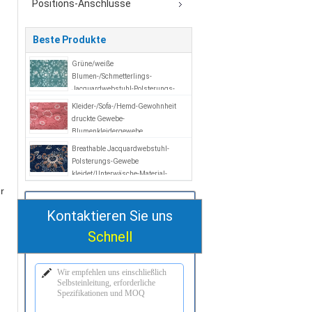
Positions-Anschlüsse
Beste Produkte
Grüne/weiße
Blumen-/Schmetterlings-
Jacquardwebstuhl-Polsterungs-
Gewebe-Materialien
Kleider-/Sofa-/Hemd-Gewohnheit
druckte Gewebe-
Blumenkleidergewebe
Breathable Jacquardwebstuhl-
Polsterungs-Gewebe
kleidet/Unterwäsche-Material-
Gewebe
r
Kontaktieren Sie uns
Schnell