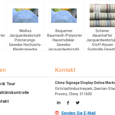
Weißes
Bequemer
Schöner
ter-
Jacquardwebstuhl-
Baumwoll-/Polyester-
dauerhafter
Polsterungs-
Hausmobiliar-
Jacquardwebstuh
Gewebe-Hochzeits-
Gewebe-
Stoff-Kissen
Kleidergewebe,
Jacquardwebstuhl-
Sunbrella-Gewe
ewebe
Breiten57"/58"
Stoff
im Freien
en
Kontakt
China Signage Display Online Mark
rik Tour
Oststadtindustriepark, Qiantan-Stad
litätskontrolle
Provinz, China. 311600
takt
Senden Sie E-Mail