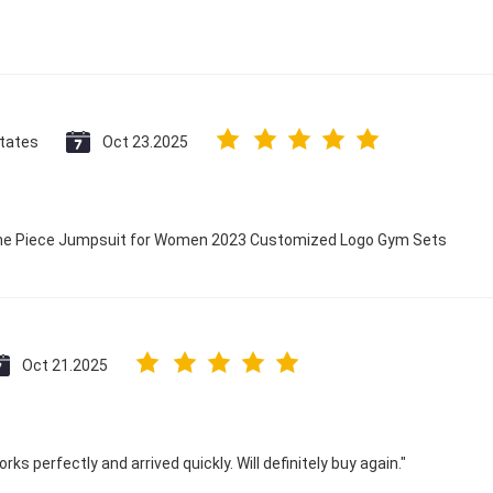
States
Oct 23.2025
 One Piece Jumpsuit for Women 2023 Customized Logo Gym Sets
Oct 21.2025
ks perfectly and arrived quickly. Will definitely buy again."