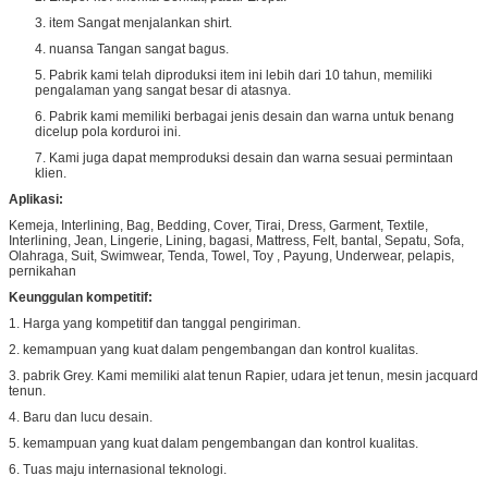
3. item Sangat menjalankan shirt.
4. nuansa Tangan sangat bagus.
5. Pabrik kami telah diproduksi item ini lebih dari 10 tahun, memiliki
pengalaman yang sangat besar di atasnya.
6. Pabrik kami memiliki berbagai jenis desain dan warna untuk benang
dicelup pola korduroi ini.
7. Kami juga dapat memproduksi desain dan warna sesuai permintaan
klien.
Aplikasi:
Kemeja, Interlining, Bag, Bedding, Cover, Tirai, Dress, Garment, Textile,
Interlining, Jean, Lingerie, Lining, bagasi, Mattress, Felt, bantal, Sepatu, Sofa,
Olahraga, Suit, Swimwear, Tenda, Towel, Toy , Payung, Underwear, pelapis,
pernikahan
Keunggulan kompetitif:
1. Harga yang kompetitif dan tanggal pengiriman.
2. kemampuan yang kuat dalam pengembangan dan kontrol kualitas.
3. pabrik Grey. Kami memiliki alat tenun Rapier, udara jet tenun, mesin jacquard
tenun.
4. Baru dan lucu desain.
5. kemampuan yang kuat dalam pengembangan dan kontrol kualitas.
6. Tuas maju internasional teknologi.