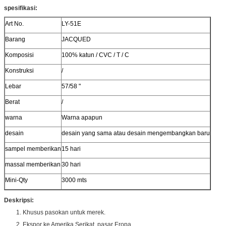
spesifikasi:
Art No.
LY-51E
Barang
JACQUED
Komposisi
100% katun / CVC / T / C
Konstruksi
/
Lebar
57/58 "
Berat
/
warna
Warna apapun
desain
desain yang sama atau desain mengembangkan baru
sampel memberikan
15 hari
massal memberikan
30 hari
Mini-Qty
3000 mts
Deskripsi:
1. Khusus pasokan untuk merek.
2. Ekspor ke Amerika Serikat, pasar Eropa.