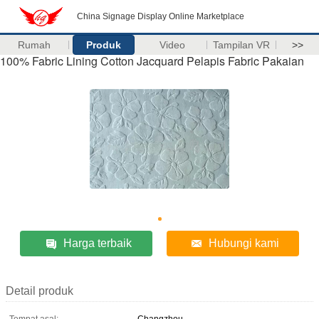
China Signage Display Online Marketplace
Rumah
Produk
Video
Tampilan VR
>>
100% Fabric Lining Cotton Jacquard Pelapis Fabric Pakaian
Harga terbaik
Hubungi kami
Detail produk