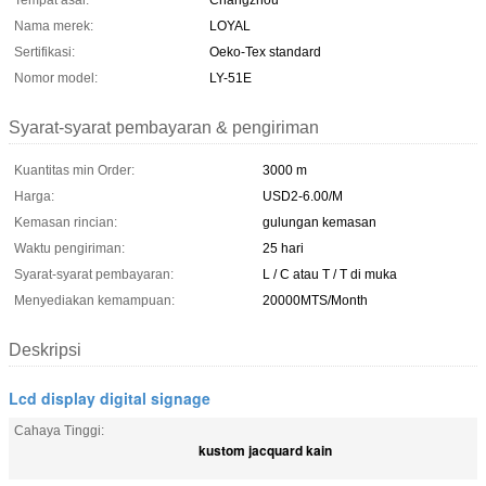
Tempat asal:
Changzhou
Nama merek:
LOYAL
Sertifikasi:
Oeko-Tex standard
Nomor model:
LY-51E
Syarat-syarat pembayaran & pengiriman
Kuantitas min Order:
3000 m
Harga:
USD2-6.00/M
Kemasan rincian:
gulungan kemasan
Waktu pengiriman:
25 hari
Syarat-syarat pembayaran:
L / C atau T / T di muka
Menyediakan kemampuan:
20000MTS/Month
Deskripsi
Lcd display digital signage
Cahaya Tinggi:
kustom jacquard kain