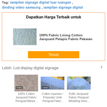
tampilan signage digital luar ruangan
Tag:
,
dinding video samsung
tampilan signage digital
,
Dapatkan Harga Terbaik untuk
100% Fabric Lining Cotton
Jacquard Pelapis Fabric Pakaian
Terus
Lcd display digital signage
Lebih
apas
100% Cotton
Cotton nyaman /
Putih Jacquard
Hijau / 
 Penguat
Jacquard Fabric
Polyester Unik
Fabric Penguat
Flower /
akaian /
Penguat Mewah
Penguat Fabric
Wedding Dress
kupu Ja
 Fabric
Tirai Fabric
Tekstil Rumah
Fabric, Lebar 57 "/
Penguat 