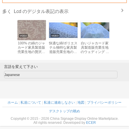
Lcd のデジタル表記の表示
多く
ジャカー
100% の綿のジャ
快適な綿/ポリエス
白いジャカード家
緑/白い花
造販売業
カード家具製造販
テル独特な家具製
具製造販売業生地
カード家
着材料の生
売業生地の贅沢な
造販売業生地の家
のウェディング ド
売業生
着ます
カーテンの生地
の織布
レスの生地、幅の
57"/58"
言語を変えて下さい
Japanese
ホーム
|
私達について
|
私達に連絡しなさい
|
地図
|
プライバシーポリシー
デスクトップの眺め
Copyright © 2015 - 2026 China Signage Display Online Marketplace.
All rights reserved. Developed by
ECER