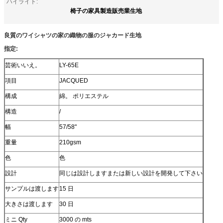
ハイライト:
椅子の家具製造販売業生地
良質のワイシャツの家の織物の服のジャカード生地
指定:
芸術いいえ。
LY-65E
項目
JACQUED
構成
綿。 ポリエステル
構造
/
幅
57/58"
重量
210gsm
色
色
設計
同じは設計しますまたは新しい設計を開発して下さい
サンプルは渡します
15 日
大きさは渡します
30 日
ミニ Qty
3000 の mts