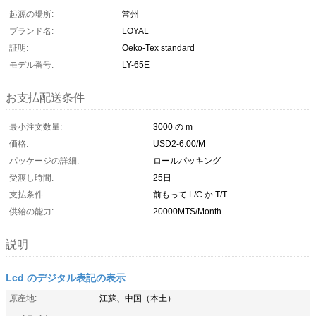
起源の場所:
常州
ブランド名:
LOYAL
証明:
Oeko-Tex standard
モデル番号:
LY-65E
お支払配送条件
最小注文数量:
3000 の m
価格:
USD2-6.00/M
パッケージの詳細:
ロールパッキング
受渡し時間:
25日
支払条件:
前もって L/C か T/T
供給の能力:
20000MTS/Month
説明
Lcd のデジタル表記の表示
原産地:
江蘇、中国（本土）