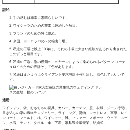
記述:
1. 手の感じは非常に素晴らしいです。
2. ワイシャツのための非常に連続した項目。
3. ブランドのための特に供給。
4. 米国、ヨーロッパのへの輸出市場。
5. 私達の工場は以上 10 年に、それの非常に大きい経験がある作り出された
このずっと項目です。
6. 私達の工場に別の種類のこのヤーンによって染められるパターン コーデ
ュロイのための設計そして色があります。
7. 私達はまたようにクライアント要求設計を作り出し、着色してもいいで
す。
適用:
ワイシャツ、袋、おもちゃの寝具、カバー、カーテン、服、衣服、ジーン行間に
書き込むの家の織物ランジェリー、ライニング、荷物、マットレス、軍隊、レイ
ンコート、フェルト、枕、ワイシャツ、靴、ソファー、スポーツ・ウェア、スー
ツ、水着、テント、タオル、傘、下着、家具製造販売業、結婚式。