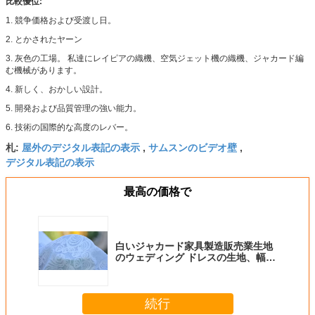
比較優位:
1. 競争価格および受渡し日。
2. とかされたヤーン
3. 灰色の工場。 私達にレイピアの織機、空気ジェット機の織機、ジャカード編
む機械があります。
4. 新しく、おかしい設計。
5. 開発および品質管理の強い能力。
6. 技術の国際的な高度のレバー。
屋外のデジタル表記の表示
サムスンのビデオ壁
札:
,
,
デジタル表記の表示
最高の価格で
白いジャカード家具製造販売業生地
のウェディング ドレスの生地、幅の
57"/58"
続行