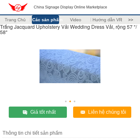
China Signage Display Online Marketplace
Trang Chủ
Các sản phẩm
Video
Hướng dẫn VR
>>
Trắng Jacquard Upholstery Vải Wedding Dress Vải, rộng 57 "/
58"
Giá tốt nhất
Liên hệ chúng tôi
Thông tin chi tiết sản phẩm