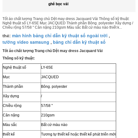
ghế bọc vải
Tốt áo chất lượng Trang chủ Dệt may dress Jacquard Vải Thông số kỹ thuật:
Nghệ thuật số LY-65E Mục JACQUED Thành phần Bông. polyester Xây dựng /
Chiều rộng 57/58 " Cân nặng 210gsm Màu sắc Bất cứ màu nào thiết k...
màn hình bảng chỉ dẫn kỹ thuật số ngoài trời
thẻ:
,
tường video samsung
bảng chỉ dẫn kỹ thuật số
,
Tốt áo chất lượng Trang chủ Dệt may dress Jacquard Vải
Thông số kỹ thuật:
Nghệ thuật số
LY-65E
Mục
JACQUED
Thành phần
Bông. polyester
Xây dựng
/
Chiều rộng
57/58 "
Cân nặng
210gsm
Màu sắc
Bất cứ màu nào
thiết kế
Tương tự thiết kế hoặc thiết kế phát triển mới