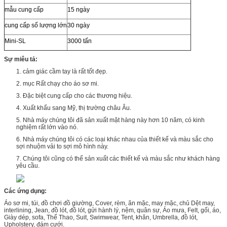
mẫu cung cấp
15 ngày
cung cấp số lượng lớn
30 ngày
Mini-SL
3000 tấn
Sự miêu tả:
1. cảm giác cầm tay là rất tốt đẹp.
2. mục Rất chạy cho áo sơ mi.
3. Đặc biệt cung cấp cho các thương hiệu.
4. Xuất khẩu sang Mỹ, thị trường châu Âu.
5. Nhà máy chúng tôi đã sản xuất mặt hàng này hơn 10 năm, có kinh
nghiệm rất lớn vào nó.
6. Nhà máy chúng tôi có các loại khác nhau của thiết kế và màu sắc cho
sợi nhuộm vải to sợi mô hình này.
7. Chúng tôi cũng có thể sản xuất các thiết kế và màu sắc như khách hàng
yêu cầu.
Các ứng dụng:
Áo sơ mi, túi, đồ chơi đồ giường, Cover, rèm, ăn mặc, may mặc, chủ Dệt may,
interlining, Jean, đồ lót, đồ lót, gửi hành lý, nệm, quân sự, Áo mưa, Felt, gối, áo,
Giày dép, sofa, Thể Thao, Suit, Swimwear, Tent, khăn, Umbrella, đồ lót,
Upholstery, đám cưới.