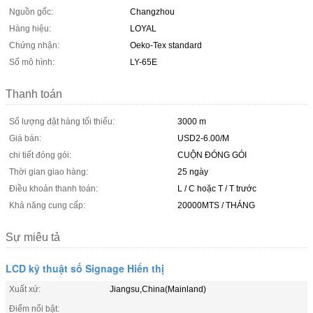
Nguồn gốc:
Changzhou
Hàng hiệu:
LOYAL
Chứng nhận:
Oeko-Tex standard
Số mô hình:
LY-65E
Thanh toán
Số lượng đặt hàng tối thiểu:
3000 m
Giá bán:
USD2-6.00/M
chi tiết đóng gói:
CUỘN ĐÓNG GÓI
Thời gian giao hàng:
25 ngày
Điều khoản thanh toán:
L / C hoặc T / T trước
Khả năng cung cấp:
20000MTS / THÁNG
Sự miêu tả
LCD kỹ thuật số Signage Hiển thị
Xuất xứ:
Jiangsu,China(Mainland)
Điểm nổi bật: