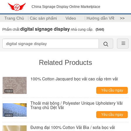
China Signage Display Online Marketplace
Trang Chủ
Các sản phẩm
Video
Hướng dẫn VR
>>
digital signage display
Phẩm chất
nhà cung cấp.
(544)
Related Products
100% Cotton Jacquard bọc vải cao cấp rèm vải
Yêu cầu ngay
Thoải mái bông / Polyester Unique Upholstery Vải
Trang chủ Dệt Vải
Yêu cầu ngay
Đương đại 100% Cotton Vải Bìa / sofa bọc vải