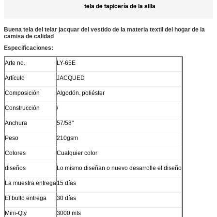
tela de tapicería de la silla
Buena tela del telar jacquar del vestido de la materia textil del hogar de la
camisa de calidad
Especificaciones:
Arte no.
LY-65E
Artículo
JACQUED
Composición
Algodón. poliéster
Construcción
/
Anchura
57/58"
Peso
210gsm
Colores
Cualquier color
diseños
Lo mismo diseñan o nuevo desarrolle el diseño
La muestra entrega
15 días
El bulto entrega
30 días
Mini-Qty
3000 mts