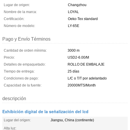
Lugar de origen:
Changzhou
Nombre de la marca:
LOYAL
Certificación:
Oeko-Tex standard
Número de modelo:
LY-65E
Pago y Envío Términos
Cantidad de orden mínima:
3000 m
Precio:
USD2-6.00/M
Detalles de empaquetado:
ROLLO DE EMBALAJE
Tiempo de entrega:
25 días
Condiciones de pago:
L/C o T/T por adelantado
Capacidad de la fuente:
20000MTS/Month
descripción
Exhibición digital de la señalización del lcd
Lugar del origen:
Jiangsu, China (continente)
Alta luz: