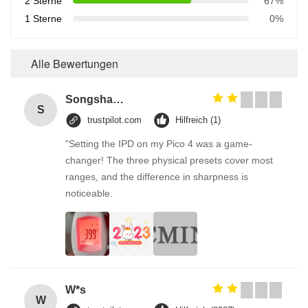
2 Sterne
67%
1 Sterne
0%
Alle Bewertungen
Songshang
S
trustpilot.com
Hilfreich (1)
"Setting the IPD on my Pico 4 was a game-
changer! The three physical presets cover most
ranges, and the difference in sharpness is
noticeable.
W*s
W