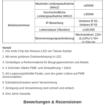
Maximale Leistungsaufnahme
≤600W/
(W/m2)
Durchschnittliche
≤300W/
Leistungsaufnahme (W/m2)
Vorderes IP 65,
IP-Bewertung
hinteres IP 55
Betriebsmerkmal
Lebensdauer (Stunden)
≥100,000
Wechselstrom: 220×
Stromversorgungsanforderung
(1±10%) V, 50×
(1±5%) Hz
Temperaturspanne (℃)
-20~50
Vorteil
:
1. Der erste Chip des Niveaus LED von Taiwan Epistar.
2. Mit reiner goldener Drahtverbindung in LED.
3. Großartiges a-Reihenmaterial für Baugruppenrahmen und Maske.
4. 4 Schichten Stärke PWB- und Verkupferung > 18mil.
5. AG-Legierungslötmittel Paster, zum des guten Lötens auf PWB
sicherzustellen.
6. Edelstahlschrauben wenn Versammlung.
7. Zerlegung und Versammlung sind schnell und einfach.
8. Drei Jahre Garantie.
Bewertungen & Rezensionen