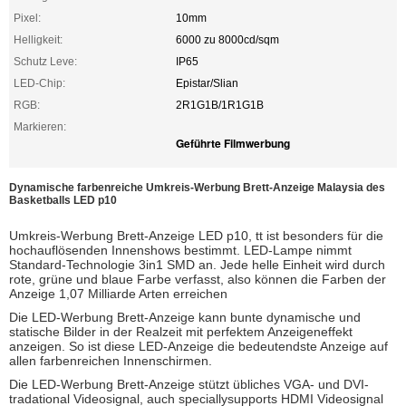
Pixel:
10mm
Helligkeit:
6000 zu 8000cd/sqm
Schutz Leve:
IP65
LED-Chip:
Epistar/Slian
RGB:
2R1G1B/1R1G1B
Markieren:
Geführte Filmwerbung
Dynamische farbenreiche Umkreis-Werbung Brett-Anzeige Malaysia des
Basketballs LED p10
Umkreis-Werbung Brett-Anzeige LED p10,
tt ist besonders für die
hochauflösenden Innenshows bestimmt. LED-Lampe nimmt
Standard-Technologie 3in1 SMD an. Jede helle Einheit wird durch
rote, grüne und blaue Farbe verfasst, also können die Farben der
Anzeige 1,07 Milliarde Arten erreichen
Die LED-
Werbung Brett-Anzeige
kann bunte dynamische und
statische Bilder in der Realzeit mit perfektem Anzeigeneffekt
anzeigen. So ist diese LED-Anzeige die bedeutendste Anzeige auf
allen farbenreichen Innenschirmen.
Die LED-
Werbung Brett-Anzeige
stützt übliches VGA- und DVI-
tradational Videosignal, auch speciallysupports HDMI Videosignal