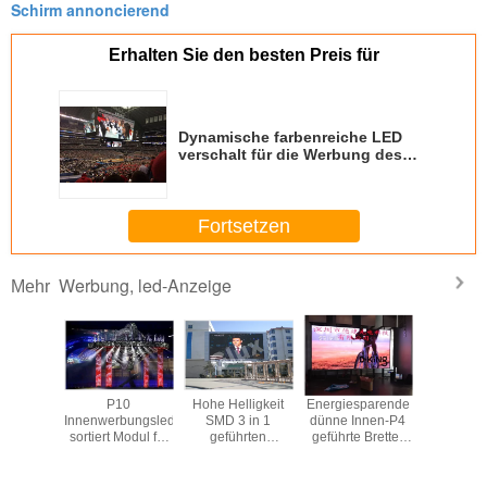
Schirm annoncierend
Erhalten Sie den besten Preis für
Dynamische farbenreiche LED
verschalt für die Werbung des
Innen-LED Schirm-Videos p10
Fortsetzen
Werbung, led-Anzeige
Mehr
 Schirm-
P10
Hohe Helligkeit
Energiesparende
an der
miniumlegierung
Innenwerbungsled
SMD 3 in 1
dünne Innen-P4
befest
ce Floor
sortiert Modul für
geführten
geführte Bretter
Installati
SMD 3 In1
Stadion/Sport
Anschlagtafeln im
für die Werbung
Helligke
6
5000nits aus
Freien P15-/P20-
der Anzeige
Werbun
LED Schirm
Freien 