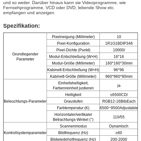
und so weiter. Darüber hinaus kann sie Videoprogramme, wie
Fernsehprogramme, VCD oder DVD, lebende Show etc.
empfangen und anzeigen.
Spezifikation:
Pixelneigung (Millimeter)
10
Pixel-Konfiguration
1R1G1BDIP346
Pixel-Dichte (Punkt)
10000/
Grundlegender
Modul-Entschließung (W×H)
16*16
Parameter
Modul-Größe (Millimeter)
160*160*30mm
Kabinett-Entschließung (W×H)
96*96
Kabinett-Größe (Millimeter)
960*960*80mm
Einheitshelligkeit,
ja
Farbenreinheit justieren
Helligkeit
≥6500CD/
Beleuchtungs-Parameter
Graustufen
RGB12-16BitsEach
Farbtemperatur (K)
6500~9500Adjustable
Horizontaler/vertikaler
110/55
Betrachtungs-Winkel (°)
Scannenmodus
Dynamisch
Kontrollsystemparameter
Bildfrequenz (Hz)
≥60
Bildwiedeholfrequenz (Hz)
200-2000