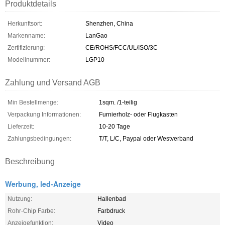
Produktdetails
Herkunftsort:
Shenzhen, China
Markenname:
LanGao
Zertifizierung:
CE/ROHS/FCC/UL/ISO/3C
Modellnummer:
LGP10
Zahlung und Versand AGB
Min Bestellmenge:
1sqm. /1-teilig
Verpackung Informationen:
Furnierholz- oder Flugkasten
Lieferzeit:
10-20 Tage
Zahlungsbedingungen:
T/T, L/C, Paypal oder Westverband
Beschreibung
Werbung, led-Anzeige
Nutzung:
Hallenbad
Rohr-Chip Farbe:
Farbdruck
Anzeigefunktion:
Video