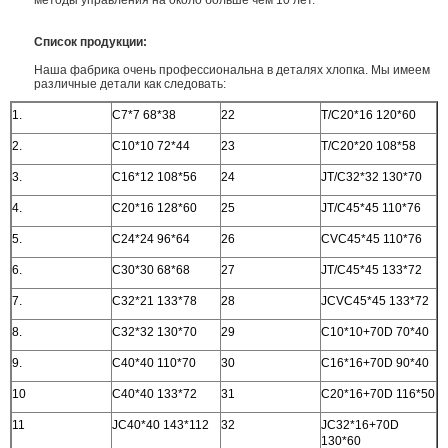
методы управления на около больше чем 10 лет.
Список продукции:
Наша фабрика очень профессиональна в деталях хлопка. Мы имеем
различные детали как следовать:
1.
C7*7 68*38
22
T/C20*16 120*60
2.
C10*10 72*44
23
T/C20*20 108*58
3.
C16*12 108*56
24
JT/C32*32 130*70
4.
C20*16 128*60
25
JT/C45*45 110*76
5.
C24*24 96*64
26
CVC45*45 110*76
6.
C30*30 68*68
27
JT/C45*45 133*72
7.
C32*21 133*78
28
JCVC45*45 133*72
8.
C32*32 130*70
29
C10*10+70D 70*40
9.
C40*40 110*70
30
C16*16+70D 90*40
10
C40*40 133*72
31
C20*16+70D 116*50
11
JC40*40 143*112
32
JC32*16+70D
130*60