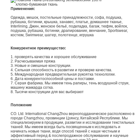
Применения:
Одежда, мешок, постельные принадлежности, софа, подушка,
рубашка, ботинки, крышка, занавес, платье, домашнее тканье,
Interlining, Джин, женское бельё, подкладка, багаж, тюфяк, войлок,
подушка, рубашка, ботинки, драпирование, венчание, Sportswear,
костюм, Swimwear, шатер, полотенце, игрушка
Конкурентное преимущество:
1. проверять качества и хорошее обслуживание
2. Расчесываемая пряжа
3. Новые и смешные конструкции.
4. Сильная способность в развитии и проверке качества.
5. Международная предварительная рукоятка технологии.
6. Дата конкурентоспособной цены и поставки.
7. Серая фабрика. Мы имеем тень рапиры, тень воздушной струи,
машину жаккарда сотка.
8. Тысячи конструкции для вас выбирают
Положение
CO. Ltd. International ChangZhou верноподданическое расположено в
городе Changzhou, провинции Цзянсу, Китайской Республике. Мы
специализируем в продукции, развитии и исследовании текстильных
тканей. Мы имеем всегда быть посвященным к исследовать и
начинать новые ткани, водя способ тканей с наши честным и
эффективный перед & послепродажное обслуживание и научные