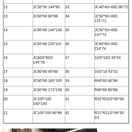
12
JC50*50 144*80
33
JC40*40+40D 96*72
13
JC60*60 90*88
34
JC50*50+40D
121*72
14
JC60*60 140*140
35
JC50*50+40D
147*73
15
JC60*60 110*110
36
JC60*60+30D
114*74
16
JC60/2*60/2
37
10/3*10/3 39*24
144*76
17
JC80*80 90*88
38
10/2*10 43*32
18
JC80*80 165*105
39
R60*60 90*88
19
JC80*80 173*156
40
R80*80 90*88
20
JC100*100
41
R32*R32/2*60*38
140*140
21
JC100*100 90*88
42
R21*R21/2*56*30
2/1