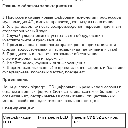
Главным образом характеристики
Приложите самые новые цифровые технологии профессора
1.
мультимедиа 4G, имейте превосходное визуально влияние
2. Ультра-высок-точность воспроизведения ядровая, приятный
стереофонический звук
3. Случай ультратонких и ультра-света оборудования,
чувствительное и красивейшее
4. Промышленная технология краски ранга, приглаживает и
форма, водоустойчивая и пылезащитная, анти- пыль и стан!
5. Правдивость и полное програмное обеспечение,
стабилизированный и надежный
6. Имейте замок, функции анти--похищения
7. Широко использованный в правительстве, строить и больнице,
супермаркете, лобковых местах, поезде etc
Применения:
Наши дисплеи signage LCD цифровые широко использованы в
организационных формах бизнеса, финансовохозяйственных
организациях, бесприбыльная организачии, общественных
местах, свойстве недвижимости, зрелищностях, etc.
Спецификации:
Спецификации
Тип панели LCD
Панель СИД 32 дюймов,
LCD.
16:9