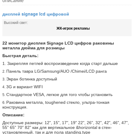
описание
дисплей signage lcd цифровой
Высокий свет:
ЖК-игрок рекламы
22 монитор дисплея Signage LCD цифров раковины
металла дюйма для розницы
Быстрая деталь:
1. Закрепляя петлей воспроизведение когда старт дальше
Панель тавра LG/Samsung/AUO /Chimei/LCD ранга
2.
Экран ботинка доступный
3.
3G и вариант WIFI
4.
Стандартное VESA, легкое для того чтобы установить
5.
Раковина металла, toughened стекло, ультра-тонкая
6.
конструкция.
Описание:
Доступные размеры: 12", 15", 17", 19" 22", 26", 32", 42", 46", 47",
55" 65" 70" 82" как для вертикальное &horizontal в стен-
установленный, так и для пола standing.type