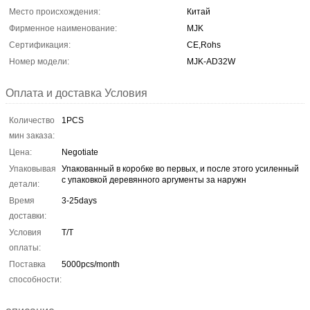
Место происхождения:
Китай
Фирменное наименование:
MJK
Сертификация:
CE,Rohs
Номер модели:
MJK-AD32W
Оплата и доставка Условия
Количество
1PCS
мин заказа:
Цена:
Negotiate
Упаковывая
Упакованный в коробке во первых, и после этого усиленный
с упаковкой деревянного аргументы за наружн
детали:
Время
3-25days
доставки:
Условия
T/T
оплаты:
Поставка
5000pcs/month
способности: