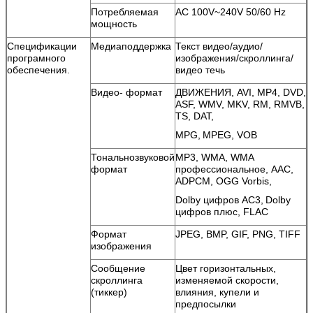
Потребляемая
AC 100V~240V 50/60 Hz
мощность
Спецификации
Медиаподдержка
Текст видео/аудио/
програмного
изображения/скроллинга/
обеспечения.
видео течь
Видео- формат
ДВИЖЕНИЯ, AVI, MP4, DVD,
ASF, WMV, MKV, RM, RMVB,
TS, DAT,
MPG,
MPEG, VOB
Тональнозвуковой
MP3, WMA, WMA
формат
профессиональное, AAC,
ADPCM, OGG Vorbis,
Dolby цифров AC3,
Dolby
цифров плюс, FLAC
Формат
JPEG, BMP, GIF, PNG, TIFF
изображения
Сообщение
Цвет горизонтальных,
скроллинга
изменяемой скорости,
(тиккер)
влияния, купели и
предпосылки