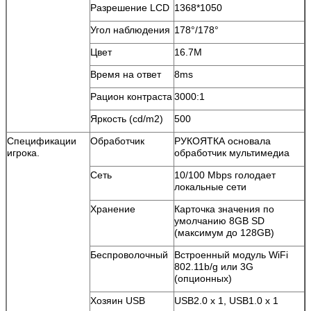
Разрешение LCD
1368*1050
Угол наблюдения
178°/178°
Цвет
16.7M
Время на ответ
8ms
Рацион контраста
3000:1
Яркость (cd/m2)
500
Спецификации
Обработчик
РУКОЯТКА основала
игрока.
обработчик мультимедиа
Сеть
10/100 Mbps голодает
локальные сети
Хранение
Карточка значения по
умолчанию 8GB SD
(максимум до 128GB)
Беспроволочный
Встроенный модуль WiFi
802.11b/g или 3G
(опционных)
Хозяин USB
USB2.0 x 1, USB1.0 x 1