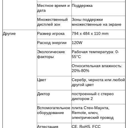
Местное время и
Поддержка
дата
Множественный
Зоны поддержки
дисплей зон
множественные на экране
Другие
Размер игрока
794 x 484 x 110 mm
Расход энергии
120W
Экологические
Рабочая температура: 0-
факторы
55°C
Относительная влажность:
20%-80%
Цвет
Серебр, чернота или любой
другой цвет
Диктор
построенный с стерео
диктором 2
Вспомогательное
плита Стен-Маунта,
оборудование
Remote, ключ,
электрический провод
Аттестация
CE, RoHS, FCC