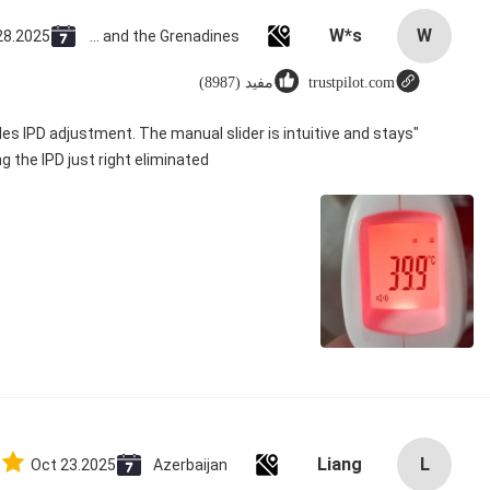
W*s
W
28.2025
Saint Vincent and the Grenadines
trustpilot.com
مفید (8987)
dles IPD adjustment. The manual slider is intuitive and stays
g the IPD just right eliminated！
Liang
L
Oct 23.2025
Azerbaijan