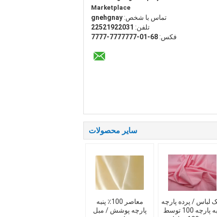
Marketplace
تماس با شخص:
yangheng
تلفن:
13022912522
فکس:
86-10-7777777-7777
سایر محصولات
ک لباس / پرده پارچه
معاصر 100٪ پنبه
پنبه پارچه 100 توسط
پارچه پوشش / مبل