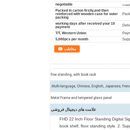
یمت:
negotiable
Packed in carton firstly,and then
reinforced with wooden case for outer
Pack
packing
10 working days after received your
Deli
payment
T/T, Western Union
Paym
5,000pcs per month
Suppl
مخاطب
free standing, with book rack
Multi-language, Chinese, English, Japanese, French
Metal Frame and tempered glass panel
علامت های دیجیتال فروشی
FHD 22 Inch Floor Standing Digital S
book shelf, floor standing style. 2. Su