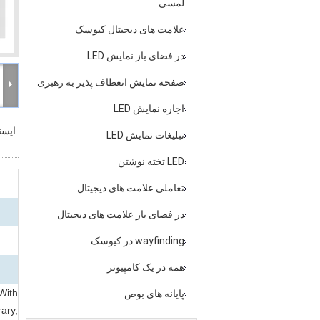
لمسی
علامت های دیجیتال کیوسک
در فضای باز نمایش LED
صفحه نمایش انعطاف پذیر به رهبری
اجاره نمایش LED
ایست
تبلیغات نمایش LED
LED تخته نوشتن
تعاملی علامت های دیجیتال
در فضای باز علامت های دیجیتال
wayfinding در کیوسک
همه در یک کامپیوتر
With
پایانه های بوص
rary,