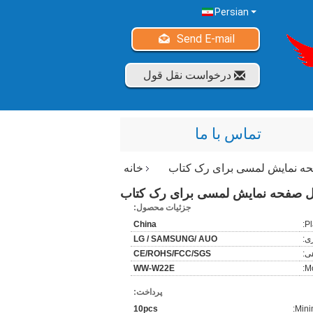
Persian
Send E-mail
درخواست نقل قول
تماس با ما
خانه
جزئیات محصول:
China
Pl
ری:
LG / SAMSUNG/ AUO
ی:
CE/ROHS/FCC/SGS
WW-W22E
M
پرداخت:
10pcs
Mini