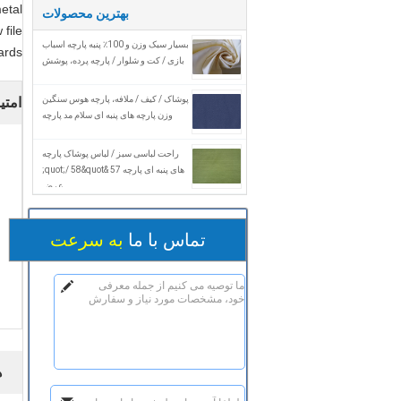
etal
بهترین محصولات
 file
بسیار سبک وزن و 100٪ پنبه پارچه اسباب
rds.
بازی / کت و شلوار / پارچه پرده، پوشش
پوشاک / کیف / ملافه، پارچه هوس سنگین
امتی
وزن پارچه های پنبه ای سلام مد پارچه
راحت لباسی سبز / لباس پوشاک پارچه
های پنبه ای پارچه 57 &quot;/ 58&quot;
عرض
تماس با ما
به سرعت
ه