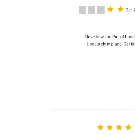
Oct 
"I love how the Pico 4 han
securely in place. Gettin