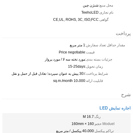
محل منبع:
شنژن چین
نام تجاری:
TeehoLED
گواهی:
CE,UL, ROHS, 3C, ISO,FCC
پرداخت
مقدار حداقل تعداد سفارش:
1 متر مربع
قیمت:
Price negotiable
جزئیات بسته بندی:
مورد تخته سه لا / مورد پرواز
زمان تحویل:
15-25days
شرایط پرداخت:
30٪ پیش به عنوان سپرده؛ تعادل قبل از حمل و نقل
قابلیت ارائه:
10،000 sq.m./month
شرح
اجاره نمایش LED
رنگ:
16.7 M
Moduel حجم:
160 × 160mm
تراکم پیکسل:
40،000 پیکسل / متر مربع