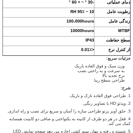
دمای عملیاتی
-30 ° ~ + 60 °
رطوبت عامل
10 ~ 95٪ RH
زندگی عامل
100،000hours
10000hours
MTBF
سطح حفاظت
IP43
از کنترل نرخ
<0.01٪
جزئیات سریع:
وزن سبک و فوق العاده باریک
به سرعت و به راحتی نصب
نرخ تجدید بالا
طراحی سطح زیبا
شرح:
1. طراحی فوق العاده نازک و باریک.
2. ویدئو HD با تصاویر رنگی.
3. حلق آویز پرتو طراحی سازه را آسان و سریع برای نصب و راه اندازی.
4. قفل در هر دو طرف از کابینه به یکنواختی و صافی دو کابینت همسایه
کمک می کند.
5. شسته و رفته و پنهان سیم کشی اجازه می دهد صفحه نمایش LED