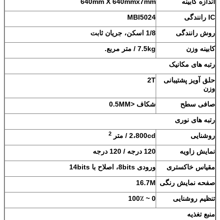
اندازه کابینه
640mm X 640mmx7mm
IC رانندگی
MBI5024
روش رانندگی
1/8 اسکن، جریان ثابت
کابینه وزن
7.5kg / متر مربع.
رتبه های مکانیک
حلق آویز پشتیبانی
2T
وزن
صافی سطح
شکاف <0.5MM
رتبه های نوری
2
روشنایی
2،800cd / متر
نمایش زاویه
120 درجه / 120 درجه
مقیاس خاکستری
ورودی 8bits، اصلاح با 14bits
صفحه نمایش رنگی
16.7M
تنظیم روشنایی
0 ~ 100٪
منبع تغذیه