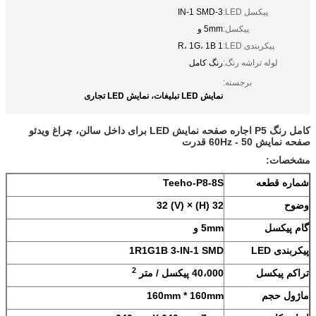
پیکسل LED:
3-IN-1 SMD
پیکسل:
5mm و
پیکربندی LED:
1 R، 1G، 1B
لوله تراشه رنگ:
رنگ کامل
برجسته:
نمایش LED تبلیغات، نمایش LED تجاری
کامل رنگ P5 اجاره صفحه نمایش LED برای داخل سالن، چراغ ویدئو
صفحه نمایش 50 - 60Hz قدرت
مشخصات:
شماره قطعه
Teeho-P8-8S
وضوح
32 (H) × 32 (V)
گام پیکسل
5mm و
پیکربندی LED
1R1G1B 3-IN-1 SMD
2
تراکم پیکسل
40،000 پیکسل / متر
ماژول حجم
160mm * 160mm