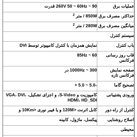
عملیات برق
90 ~
~ 60Hz قدرت
260V 50
2
حداکثر.
مصرف برق
850W / متر
2
میانگین مصرف برق
280W / متر
سیستم کنترل
باب کنترل
نمایش همزمان با کنترل کامپیوتر توسط DVI
قاب روز رسانی
60 ~ 85Hz
فرکانس
صفحه نمایش
300 ~ 1000Hz در
فرکانس تازه
تصحیح گاما
-5.0 ~ 5.0 +
ورودی پشتیبانی
کامپوزیت و S-Video، و اجزای تشکیل، VGA، DVI،
HDMI، HD_SDI
کنترل از راه دور
کابل اترنت <120M و یا فیبر نوری <10Km و
اصلاح روشنایی
پیکسل، ماژول، کابینه
محیطی