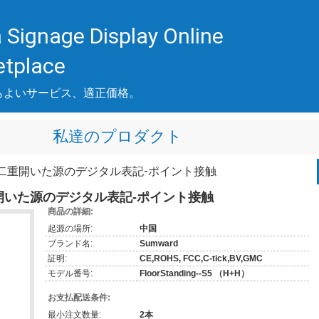
 Signage Display Online
etplace
もよいサービス、適正価格。
私達のプロダクト
の二重開いた源のデジタル表記-ポイント接触
重開いた源のデジタル表記-ポイント接触
商品の詳細:
起源の場所:
中国
ブランド名:
Sumward
証明:
CE,ROHS, FCC,C-tick,BV,GMC
モデル番号:
FloorStanding--S5 （H+H）
お支払配送条件:
最小注文数量:
2本