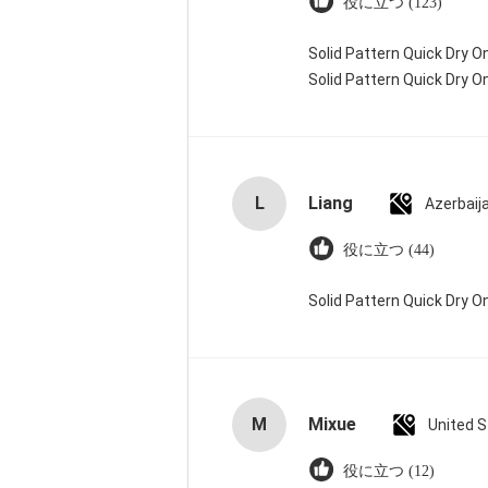
役に立つ (123)
Solid Pattern Quick Dry
Solid Pattern Quick Dry
L
Liang
Azerbaij
役に立つ (44)
Solid Pattern Quick Dry
M
Mixue
United 
役に立つ (12)