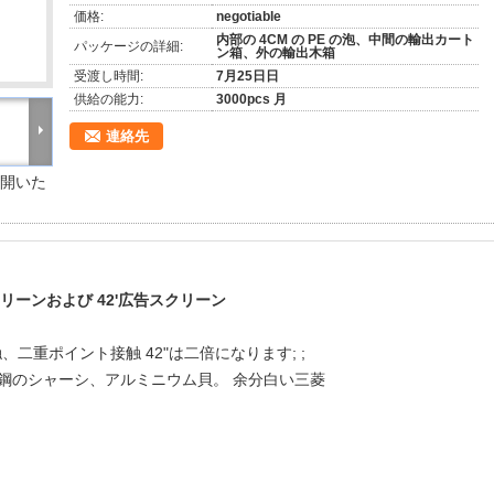
価格:
negotiable
内部の 4CM の PE の泡、中間の輸出カート
パッケージの詳細:
ン箱、外の輸出木箱
受渡し時間:
7月25日日
供給の能力:
3000pcs 月
連絡先
重開いた
リーンおよび 42'広告スクリーン
の接触、二重ポイント接触 42"は二倍になります; ;
ス鋼のシャーシ、アルミニウム貝。 余分白い三菱