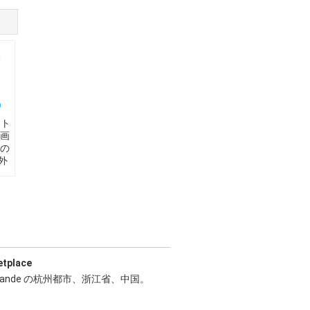
マト
画
の
外
etplace
Jiande の杭州都市、浙江省、中国。