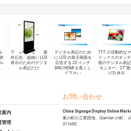
ル
19" 22" 32"立場の屋
デジタル表記のため
TFT の活動的な
表
外広告、超細い LCD
に LCD の表示画面を
リックスのタッチ
ル
表示のためのデジタ
広告する 22 インチ
面のデジタル表記
記
ル表記だけ
BNC/HDMI を黒くし
モニター、27"屋
て下さい
LCD 表示
お問い合わせ
China Signage Display Online Mark
社案内
東の町の工業団地、Qiantan の町、
質管理
311600