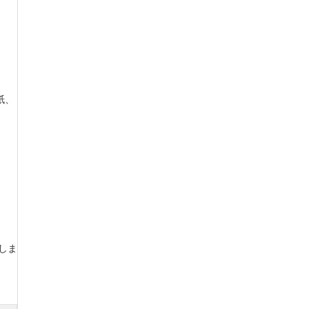
紙、
しま