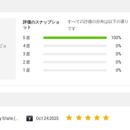
すべての評価の分布は以下の通り
評価のスナップショ
ット
です
5 星
100%
ビュ
4 星
0%
3 星
0%
2 星
0%
1 星
0%
Vatican City State (Holy See)
Oct 24.2025