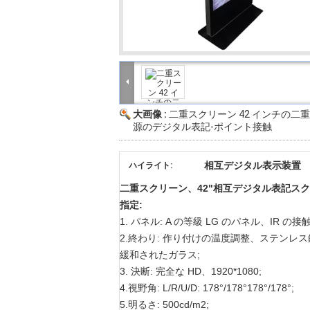
大画像 :
二重スクリーン 42 インチの二
源のデジタル表記-ポイント接触
相互デジタル表示装置
ハイライト:
二重スクリーン、42"相互デジタル表記スク
指定:
1. パネル: A の等級 LG のパネル、IR 
2.終わり: 作り付けの温度調整、ステンレ
緩和されたガラス;
3. 決断: 完全な HD、1920*1080;
4.視野角: L/R/U/D: 178°/178°178°/178°;
5.明るさ: 500cd/m2;