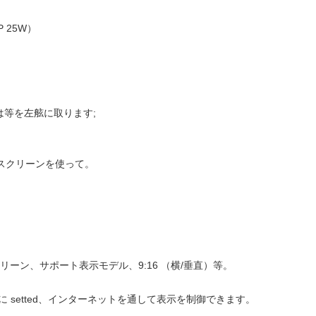
DP 25W）
B は等を左舷に取ります;
表示スクリーンを使って。
LCD スクリーン、サポート表示モデル、9:16 （横/垂直）等。
に setted、インターネットを通して表示を制御できます。