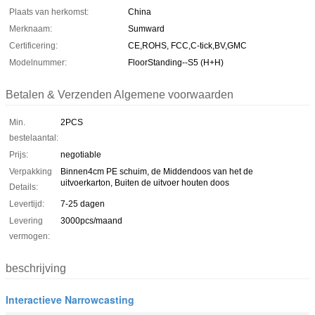
Plaats van herkomst:
China
Merknaam:
Sumward
Certificering:
CE,ROHS, FCC,C-tick,BV,GMC
Modelnummer:
FloorStanding--S5 (H+H)
Betalen & Verzenden Algemene voorwaarden
Min.
2PCS
bestelaantal:
Prijs:
negotiable
Verpakking
Binnen4cm PE schuim, de Middendoos van het de
uitvoerkarton, Buiten de uitvoer houten doos
Details:
Levertijd:
7-25 dagen
Levering
3000pcs/maand
vermogen:
beschrijving
Interactieve Narrowcasting