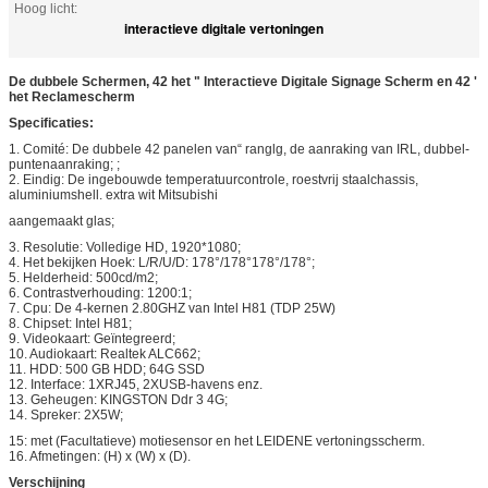
Hoog licht:
interactieve digitale vertoningen
De dubbele Schermen, 42 het " Interactieve Digitale Signage Scherm en 42 '
het Reclamescherm
Specificaties:
1. Comité: De dubbele 42 panelen van“ ranglg, de aanraking van IRL, dubbel-
puntenaanraking; ;
2. Eindig: De ingebouwde temperatuurcontrole, roestvrij staalchassis,
aluminiumshell. extra wit Mitsubishi
aangemaakt glas;
3. Resolutie: Volledige HD, 1920*1080;
4. Het bekijken Hoek: L/R/U/D: 178°/178°178°/178°;
5. Helderheid: 500cd/m2;
6. Contrastverhouding: 1200:1;
7. Cpu: De 4-kernen 2.80GHZ van Intel H81 (TDP 25W)
8. Chipset: Intel H81;
9. Videokaart: Geïntegreerd;
10. Audiokaart: Realtek ALC662;
11. HDD: 500 GB HDD; 64G SSD
12. Interface: 1XRJ45, 2XUSB-havens enz.
13. Geheugen: KINGSTON Ddr 3 4G;
14. Spreker: 2X5W;
15: met (Facultatieve) motiesensor en het LEIDENE vertoningsscherm.
16. Afmetingen: (H) x (W) x (D).
Verschijning