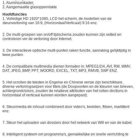
1. Aluminiumkader,
2. Aangemaakte glasoppervlakte
Hoofdfuncties
1. Volledige HD 1920*1080, LCD het scherm, de modellen van de
steunvertoning van 16:9, (Horizontaal/Verticaal) 9:16 enz.
2. De multi-groepen van on/off tijdschema zouden kunnen zijn setted en
controleren ver de vertoning door Internet.
3. De interactieve optische multi-punten raken functie, aanraking gelijktijdig in
twee punten.
4. De compatibele multimedia dienen formaten in: MPEG1/2/4, AVI, RM, WMV,
DAT, JPEG, BMP, PPT, WOORD, EXCEL, TXT, MP3, RMVB, SWF ENZ.
5. Het scrollen de teksten in Engelse en Chinese versie zijn beschikbare,
diverse vertoningswijzen voor titels (de Doopvonten en de kleuren van brieven,
achtergrondclolors, zouden de relatieve attributen van het rollen dirctions in
horizontaal of verticaal kunnen worden aangepast).
6. Steunmedia de inhoud combineert door video's, beelden, flitsen, markttent
enz.
7. Steun het uploaden van dossiers door het netwerk van Wifi en van de kabel.
8. Intelligent systeem om programma's, gemakkelijke en snelle verrichting te