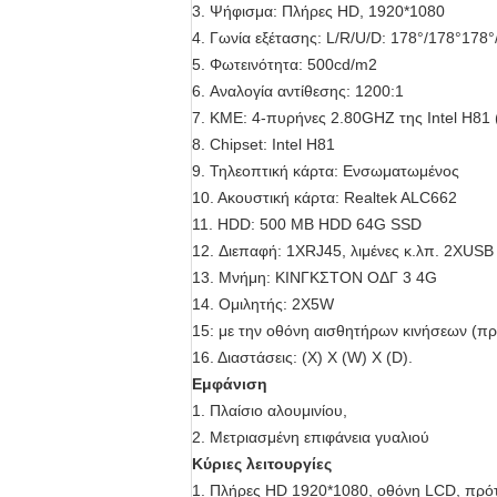
3. Ψήφισμα: Πλήρες HD, 1920*1080
4. Γωνία εξέτασης: L/R/U/D: 178°/178°178°
5. Φωτεινότητα: 500cd/m2
6. Αναλογία αντίθεσης: 1200:1
7. ΚΜΕ: 4-πυρήνες 2.80GHZ της Intel H81
8. Chipset: Intel H81
9. Τηλεοπτική κάρτα: Ενσωματωμένος
10. Ακουστική κάρτα: Realtek ALC662
11. HDD: 500 ΜΒ HDD 64G SSD
12. Διεπαφή: 1XRJ45, λιμένες κ.λπ. 2XUSB
13. Μνήμη: ΚΙΝΓΚΣΤΟΝ ΟΔΓ 3 4G
14. Ομιλητής: 2X5W
15: με την οθόνη αισθητήρων κινήσεων (πρ
16. Διαστάσεις: (Χ) Χ (W) Χ (D).
Εμφάνιση
1. Πλαίσιο αλουμινίου,
2. Μετριασμένη επιφάνεια γυαλιού
Κύριες λειτουργίες
1. Πλήρες HD 1920*1080, οθόνη LCD, πρότυ