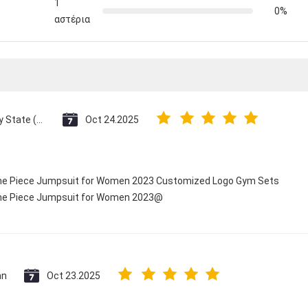
1
0%
αστέρια
Vatican City State (Holy See)
Oct 24.2025
 One Piece Jumpsuit for Women 2023 Customized Logo Gym Sets
 One Piece Jumpsuit for Women 2023@
an
Oct 23.2025