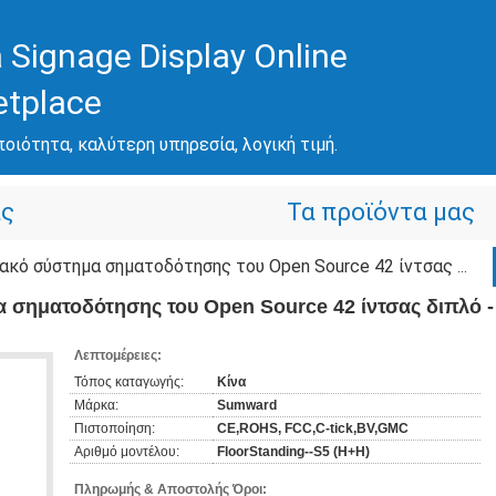
 Signage Display Online
etplace
ποιότητα, καλύτερη υπηρεσία, λογική τιμή.
άς
Τα προϊόντα μας
ύστημα σηματοδότησης του Open Source 42 ίντσας διπλό - αφή σημείων
 σηματοδότησης του Open Source 42 ίντσας διπλό -
Λεπτομέρειες:
Τόπος καταγωγής:
Κίνα
Μάρκα:
Sumward
Πιστοποίηση:
CE,ROHS, FCC,C-tick,BV,GMC
Αριθμό μοντέλου:
FloorStanding--S5 (H+H)
Πληρωμής & Αποστολής Όροι: