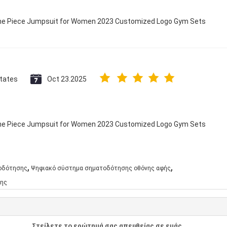
 One Piece Jumpsuit for Women 2023 Customized Logo Gym Sets
States
Oct 23.2025
 One Piece Jumpsuit for Women 2023 Customized Logo Gym Sets
,
,
τοδότησης
Ψηφιακό σύστημα σηματοδότησης οθόνης αφής
σης
Στείλετε το ερώτημά σας απευθείας σε εμάς