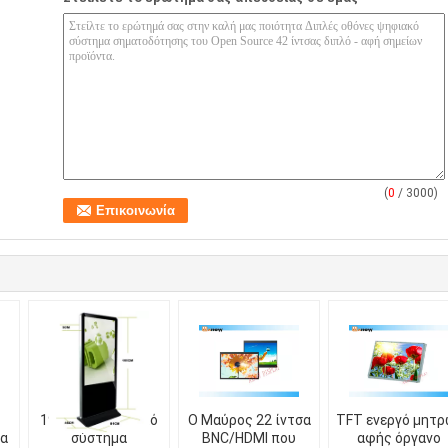
(
0
/ 3000)
19» μόνο ψηφιακό
Ο Μαύρος 22 ίντσα
TFT ενεργό μητρ
α
σύστημα
BNC/HDMI που
αφής όργανο