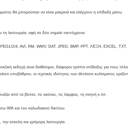
ματος θα μπορούσαν να είναι μακρινά και ελέγχουν η επίδειξη μέσω
ν τη λειτουργία, αφή σε δύο σημεία ταυτόχρονα.
MPEG1/2/4, AVI, RM, WMV, DAT, JPEG, BMP, PPT, ΛΈΞΗ, EXCEL, TXT,
ινεζική εκδοχή είναι διαθέσιμοι, διάφοροι τρόποι επίδειξης για τους τίτλ
olors υποβάθρου, οι σχετικές ιδιότητες των dirctions κυλίσματος οριζόν
ζει από τα βίντεο, τις εικόνες, τις λάμψεις, τη σκηνή κ.λπ.
σω Wifi και του καλωδιακού δικτύου.
 την εύκολη και γρήγορη λειτουργία.