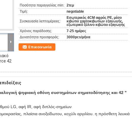
Ποσότητα παραγγελίας min:
2τεμ
Τιμή:
negotiable
Εσωτερικός 4CM αφρός PE, μέσο
Συσκευασία λεπτομέρειες:
κιβώτιο χαρτοκιβωτίων εξαγωγής,
εξωτερικό ξύλινο κιβώτιο εξαγωγής
Χρόνος παράδοσης:
7-25 ημέρες
Δυνατότητα προσφοράς:
3000pcs/μήνα
Επικοινωνία
ιακό
rce 42
επιδείξεις
 διαλογική ψηφιακή οθόνη συστημάτων σηματοδότησης και 42 "
αθμού LG, αφή IR, αφή διπλός-σημείων
μοκρασίας, πλαίσια ανοξείδωτου, κοχύλι αργιλίου. η πρόσθετη λευκιά