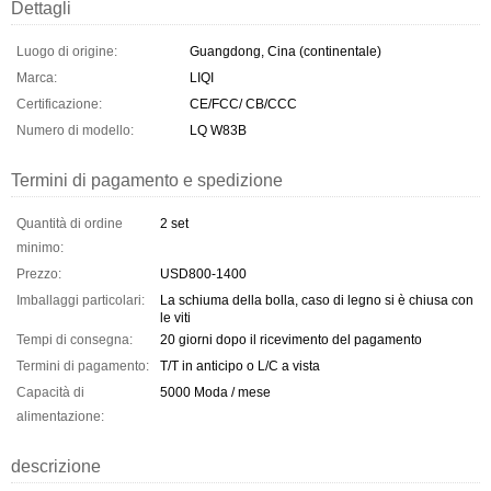
Dettagli
Luogo di origine:
Guangdong, Cina (continentale)
Marca:
LIQI
Certificazione:
CE/FCC/ CB/CCC
Numero di modello:
LQ W83B
Termini di pagamento e spedizione
Quantità di ordine
2 set
minimo:
Prezzo:
USD800-1400
Imballaggi particolari:
La schiuma della bolla, caso di legno si è chiusa con
le viti
Tempi di consegna:
20 giorni dopo il ricevimento del pagamento
Termini di pagamento:
T/T in anticipo o L/C a vista
Capacità di
5000 Moda / mese
alimentazione:
descrizione