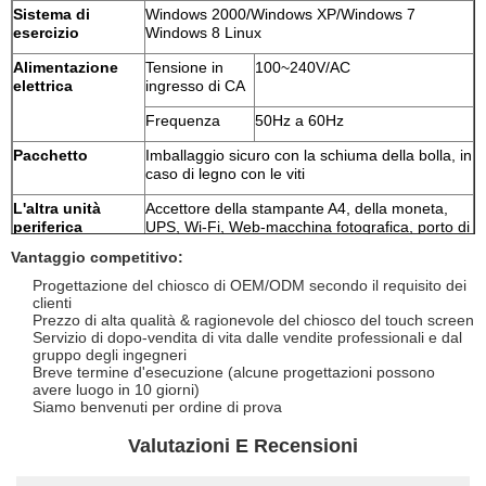
Sistema di
Windows 2000/Windows XP/Windows 7
esercizio
Windows 8 Linux
Alimentazione
Tensione in
100~240V/AC
elettrica
ingresso di CA
Frequenza
50Hz a 60Hz
Pacchetto
Imballaggio sicuro con la schiuma della bolla, in
caso di legno con le viti
L'altra unità
Accettore della stampante A4, della moneta,
periferica
UPS, Wi-Fi, Web-macchina fotografica, porto di
lan, porta USB ed ecc
Vantaggio competitivo:
Progettazione del chiosco di OEM/ODM secondo il requisito dei
clienti
Prezzo di alta qualità & ragionevole del chiosco del touch screen
Servizio di dopo-vendita di vita dalle vendite professionali e dal
gruppo degli ingegneri
Breve termine d'esecuzione (alcune progettazioni possono
avere luogo in 10 giorni)
Siamo benvenuti per ordine di prova
Valutazioni E Recensioni