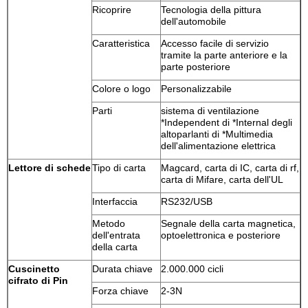
Ricoprire
Tecnologia della pittura
dell'automobile
Caratteristica
Accesso facile di servizio
tramite la parte anteriore e la
parte posteriore
Colore o logo
Personalizzabile
Parti
sistema di ventilazione
*Independent di *Internal degli
altoparlanti di *Multimedia
dell'alimentazione elettrica
Lettore di schede
Tipo di carta
Magcard, carta di IC, carta di rf,
carta di Mifare, carta dell'UL
Interfaccia
RS232/USB
Metodo
Segnale della carta magnetica,
dell'entrata
optoelettronica e posteriore
della carta
Cuscinetto
Durata chiave
2.000.000 cicli
cifrato di Pin
Forza chiave
2-3N