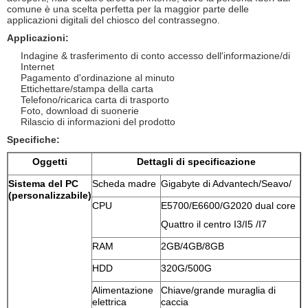
comune è una scelta perfetta per la maggior parte delle
applicazioni digitali del chiosco del contrassegno.
Applicazioni:
Indagine & trasferimento di conto accesso dell'informazione/di
Internet
Pagamento d'ordinazione al minuto
Ettichettare/stampa della carta
Telefono/ricarica carta di trasporto
Foto, download di suonerie
Rilascio di informazioni del prodotto
Specifiche:
Oggetti
Dettagli di specificazione
Sistema del PC
Scheda madre
Gigabyte di Advantech/Seavo/
(personalizzabile)
CPU
E5700/E6600/G2020 dual core
Quattro il centro I3/I5 /I7
RAM
2GB/4GB/8GB
HDD
320G/500G
Alimentazione
Chiave/grande muraglia di
elettrica
caccia