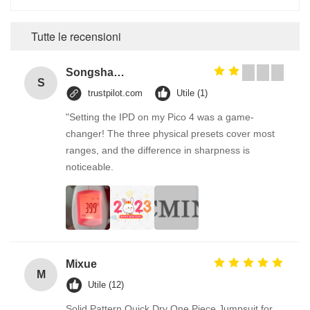
Tutte le recensioni
Songshang
S
trustpilot.com
Utile (1)
"Setting the IPD on my Pico 4 was a game-
changer! The three physical presets cover most
ranges, and the difference in sharpness is
noticeable.
Mixue
M
Utile (12)
Solid Pattern Quick Dry One Piece Jumpsuit for