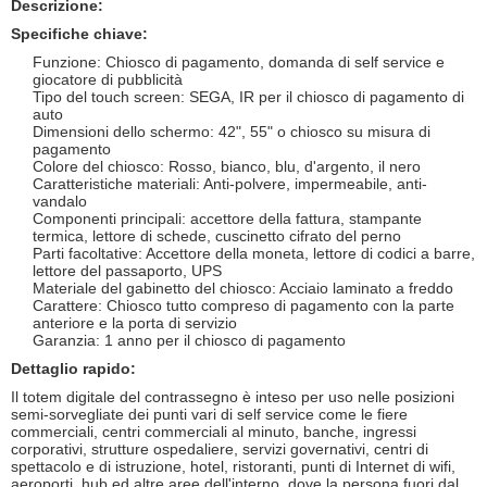
Descrizione:
Specifiche chiave:
Funzione: Chiosco di pagamento, domanda di self service e
giocatore di pubblicità
Tipo del touch screen: SEGA, IR per il chiosco di pagamento di
auto
Dimensioni dello schermo: 42", 55" o chiosco su misura di
pagamento
Colore del chiosco: Rosso, bianco, blu, d'argento, il nero
Caratteristiche materiali: Anti-polvere, impermeabile, anti-
vandalo
Componenti principali: accettore della fattura, stampante
termica, lettore di schede, cuscinetto cifrato del perno
Parti facoltative: Accettore della moneta, lettore di codici a barre,
lettore del passaporto, UPS
Materiale del gabinetto del chiosco: Acciaio laminato a freddo
Carattere: Chiosco tutto compreso di pagamento con la parte
anteriore e la porta di servizio
Garanzia: 1 anno per il chiosco di pagamento
Dettaglio rapido:
Il totem digitale del contrassegno è inteso per uso nelle posizioni
semi-sorvegliate dei punti vari di self service come le fiere
commerciali, centri commerciali al minuto, banche, ingressi
corporativi, strutture ospedaliere, servizi governativi, centri di
spettacolo e di istruzione, hotel, ristoranti, punti di Internet di wifi,
aeroporti, hub ed altre aree dell'interno, dove la persona fuori dal