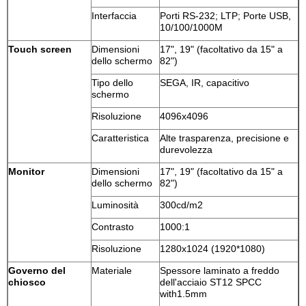
Interfaccia
Porti RS-232; LTP; Porte USB,
10/100/1000M
Touch screen
Dimensioni
17", 19" (facoltativo da 15" a
dello schermo
82")
Tipo dello
SEGA, IR, capacitivo
schermo
Risoluzione
4096x4096
Caratteristica
Alte trasparenza, precisione e
durevolezza
Monitor
Dimensioni
17", 19" (facoltativo da 15" a
dello schermo
82")
Luminosità
300cd/m2
Contrasto
1000:1
Risoluzione
1280x1024 (1920*1080)
Governo del
Materiale
Spessore laminato a freddo
chiosco
dell'acciaio ST12 SPCC
with1.5mm