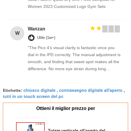
Women 2023 Customized Logo Gym Sets
Wanzan
W
Utile (1w+)
"The Pico 4's visual clarity is fantastic once you
dial in the IPD correctly. The manual adjustment is
smooth, and finding that sweet spot makes all the
difference. No more eye strain during long
sessions. Highly recommend taking the time to set
it up properly!""The Pico 4's visual clarity is
chiosco digitale
contrassegno digitale all'aperto
fantastic once you dial in the IPD correctly. The
Etichette:
,
,
tutti in un touch screen del pc
manual adjustment is smooth, and finding that
sweet spot makes all the difference. No more eye
Ottieni il miglior prezzo per
strain during long sessions. Highly recommend
taking the time to set it up properly!""The Pico 4's
visual clarity is fantastic once you dial in the IPD
Totem verticale all'aperto del