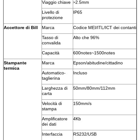
Viaggio chiave
2.5mm
>
Livello di
IP65
protezione
Accettore di Bill
Marca
Codice MEI/ITL/ICT dei contanti
Tasso di
Alto che 96%
convalida
Capacità
600notes~1500notes
Stampante
Marca
Epson/abitudine/cittadino
termica
Automatico-
Incluso
taglierina
Larghezza di
50mm/80mm/112mm
carta
Velocità di
150mm/s
stampa
Amplificatore
4Kb
dei dati
Interfaccia
RS232/USB