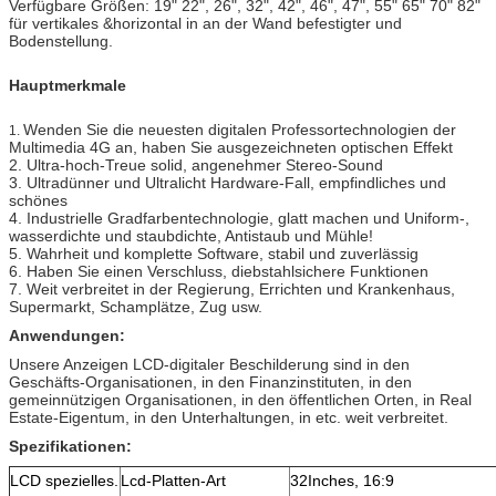
Verfügbare Größen: 19" 22", 26", 32", 42", 46", 47", 55" 65" 70" 82"
für vertikales &horizontal in an der Wand befestigter und
Bodenstellung.
Hauptmerkmale
Wenden Sie die neuesten digitalen Professortechnologien der
1.
Multimedia 4G an, haben Sie ausgezeichneten optischen Effekt
2. Ultra-hoch-Treue solid, angenehmer Stereo-Sound
3. Ultradünner und Ultralicht Hardware-Fall, empfindliches und
schönes
4. Industrielle Gradfarbentechnologie, glatt machen und Uniform-,
wasserdichte und staubdichte, Antistaub und Mühle!
5. Wahrheit und komplette Software, stabil und zuverlässig
6. Haben Sie einen Verschluss, diebstahlsichere Funktionen
7. Weit verbreitet in der Regierung, Errichten und Krankenhaus,
Supermarkt, Schamplätze, Zug usw.
Anwendungen:
Unsere Anzeigen LCD-digitaler Beschilderung sind in den
Geschäfts-Organisationen, in den Finanzinstituten, in den
gemeinnützigen Organisationen, in den öffentlichen Orten, in Real
Estate-Eigentum, in den Unterhaltungen, in etc. weit verbreitet.
Spezifikationen:
LCD spezielles.
Lcd-Platten-Art
32Inches, 16:9