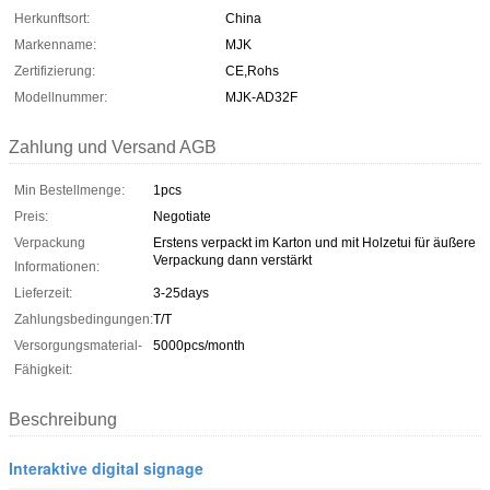
Herkunftsort:
China
Markenname:
MJK
Zertifizierung:
CE,Rohs
Modellnummer:
MJK-AD32F
Zahlung und Versand AGB
Min Bestellmenge:
1pcs
Preis:
Negotiate
Verpackung
Erstens verpackt im Karton und mit Holzetui für äußere
Verpackung dann verstärkt
Informationen:
Lieferzeit:
3-25days
Zahlungsbedingungen:
T/T
Versorgungsmaterial-
5000pcs/month
Fähigkeit:
Beschreibung
Interaktive digital signage