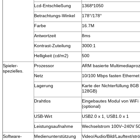
Lcd-Entschließung
1368*1050
Betrachtungs-Winkel
178°/178°
Farbe
16.7M
Antwortzeit
8ms
Kontrast-Zuteilung
3000:1
Helligkeit (cd/m2)
500
Spieler-
Prozessor
ARM basierte Multimediapro
spezielles.
Netz
10/100 Mbps fasten Ethernet
Lagerung
Karte der Nichterfüllung 8GB
128GB)
Drahtlos
Eingebautes Modul von WiFi
(optional)
USB-Wirt
USB2.0 x 1, USB1.0 x 1
Leistungsaufnahme
Wechselstrom 100V~240V 50
Software-
Medienunterstützung
Video/Audio/Bild/Lauftext/st