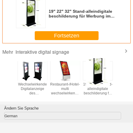
19" 22" 32" Stand-alleindigitale
beschilderung für Werbung im
Freien, ultra- dünne LCD-Anzeige
Fortsetzen
Interaktive digital signage
Mehr
Wechselwirkende
Restaurant-/Hotel-
19" 22" 32" Stand-
Wechselw
Digitalanzeige
multi
alleindigitale
Digitala
des
wechselwirkende
beschilderung für
de
Totems/drahtloser
digitale
Werbung im
Totems/dra
Spieler der
Beschilderung 42
Freien, ultra-
Spieler
digitalen
Zoll Digital-
dünne LCD-
digita
Ändern Sie Sprache
Beschilderung für
Medien Signage
Anzeige
Beschilder
Handelsgebäude
Handelsg
German