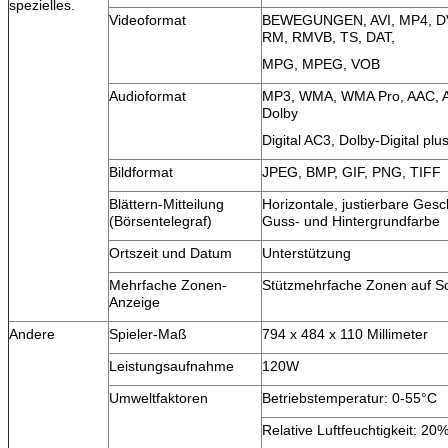
spezielles.
Videoformat
BEWEGUNGEN, AVI, MP4, DV
RM, RMVB, TS, DAT,
MPG, MPEG, VOB
Audioformat
MP3, WMA, WMA Pro, AAC, 
Dolby
Digital AC3, Dolby-Digital pl
Bildformat
JPEG, BMP, GIF, PNG, TIFF
Blättern-Mitteilung
Horizontale, justierbare Gesch
(Börsentelegraf)
Guss- und Hintergrundfarbe
Ortszeit und Datum
Unterstützung
Mehrfache Zonen-
Stützmehrfache Zonen auf S
Anzeige
Andere
Spieler-Maß
794 x 484 x 110 Millimeter
Leistungsaufnahme
120W
Umweltfaktoren
Betriebstemperatur: 0-55°C
Relative Luftfeuchtigkeit: 2