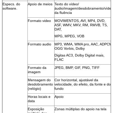
Especs. do
Apoio de meios
Texto do vídeo/
software.
áudio/imagem/desdobramento/víde
da fluência
Formato video
MOVIMENTOS, AVI, MP4, DVD,
ASF, WMV, MKV, RM, RMVB, TS,
DAT,
MPG, MPEG, VOB
Formato audio
MP3, WMA, WMA pro, AAC, ADPCM
OGG Vorbis, Dolby
Digitas AC3, Dolby Digital mais,
FLAC
Formato da
JPEG, BMP, GIF, PNG, TIFF
imagem
Mensagem do
Cor horizontal, ajustável da
desdobramento
velocidade, do efeito, da fonte e do
(relógio)
fundo
Horas locais e
Apoio
data
Exposição
Zonas múltiplas do apoio na tela