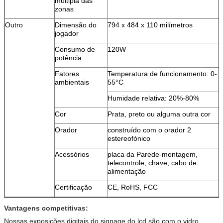
múltipla das
zonas
Outro
Dimensão do
794 x 484 x 110 milímetros
jogador
Consumo de
120W
potência
Fatores
Temperatura de funcionamento: 0-
ambientais
55°C
Humidade relativa: 20%-80%
Cor
Prata, preto ou alguma outra cor
Orador
construído com o orador 2
estereofónico
Acessórios
placa da Parede-montagem,
telecontrole, chave, cabo de
alimentação
Certificação
CE, RoHS, FCC
Vantagens competitivas:
Nossas exposições digitais do signage do lcd são com o vidro