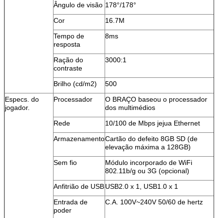
Ângulo de visão
178°/178°
Cor
16.7M
Tempo de
8ms
resposta
Ração do
3000:1
contraste
Brilho (cd/m2)
500
Especs. do
Processador
O BRAÇO baseou o processador
jogador.
dos multimédios
Rede
10/100 de Mbps jejua Ethernet
Armazenamento
Cartão do defeito 8GB SD (de
elevação máxima a 128GB)
Sem fio
Módulo incorporado de WiFi
802.11b/g ou 3G (opcional)
Anfitrião de USB
USB2.0 x 1, USB1.0 x 1
Entrada de
C.A. 100V~240V 50/60 de hertz
poder