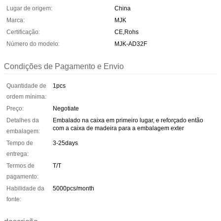
Lugar de origem:
China
Marca:
MJK
Certificação:
CE,Rohs
Número do modelo:
MJK-AD32F
Condições de Pagamento e Envio
Quantidade de
1pcs
ordem mínima:
Preço:
Negotiate
Detalhes da
Embalado na caixa em primeiro lugar, e reforçado então
com a caixa de madeira para a embalagem exter
embalagem:
Tempo de
3-25days
entrega:
Termos de
T/T
pagamento:
Habilidade da
5000pcs/month
fonte: