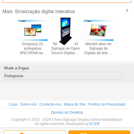
Sinalização digital interativa
Mais
2" 32"
Enegreça 22
Telas duplas 42
Monitor ativo do
Indicação 
 sozinho
polegadas
Signage de Open
Signage de
interati
itas do
BNC/HDMI que
Source Digitas da
Digitas da tela de
totem/jo
 para a
anuncia a tela de
polegada duplo -
toque da matriz
digital se
ganda
exposição do
toque dos pontos
de TFT, 27"
signage
, ultra -
LCD para o
exposição exterior
constru
Mude a língua
ão magro
Signage de
do Lcd
comerc
LCD
Digitas
Portuguese
Casa
|
Sobre nós
|
Contacte-nos
|
Mapa do Site
|
Política de Privacidade
Opinião do Desktop
Copyright © 2015 - 2026 China Signage Display Online Marketplace.
All rights reserved. Developed by
ECER