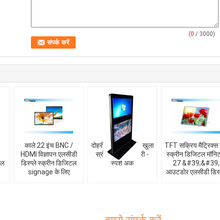
(
0
/ 3000)
काले 22 इंच BNC /
दोहरी स्क्रीन 42 इंच खुला
TFT सक्रिय मैट्रिक्स
HDMI विज्ञापन एलसीडी
स्रोत डिजिटल दोहरी -
स्क्रीन डिजिटल मॉनि
टल
डिस्प्ले स्क्रीन डिजिटल
स्पर्श अंक
27 &#39;&#39;
signage के लिए
आउटडोर एलसीडी डिस्प