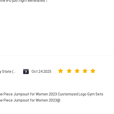
 the IPD just right eliminated！
Vatican City State (Holy See)
Oct 24.2025
 One Piece Jumpsuit for Women 2023 Customized Logo Gym Sets
 One Piece Jumpsuit for Women 2023@