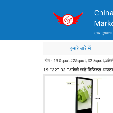
China
Mark
उच्च गुणवत्ता,
हमारे बारे में
होम
19 &quot;22&quot; 32 &quot;अकेले खड़
19 "22" 32 "अकेले खड़े डिजिटल आउटडोर व