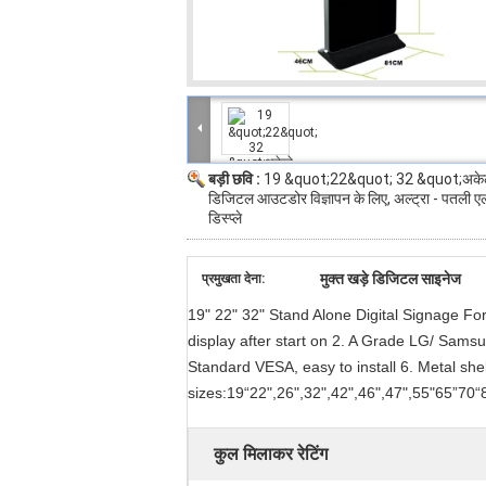
बड़ी छवि :
19 &quot;22&quot; 32 &quot;अकेले
डिजिटल आउटडोर विज्ञापन के लिए, अल्ट्रा - पतली 
डिस्प्ले
मुक्त खड़े डिजिटल साइनेज
प्रमुखता देना:
19" 22" 32" Stand Alone Digital Signage For
display after start on 2. A Grade LG/ Sams
Standard VESA, easy to install 6. Metal shel
sizes:19“22",26",32",42",46",47",55"65”70“8
कुल मिलाकर रेटिंग