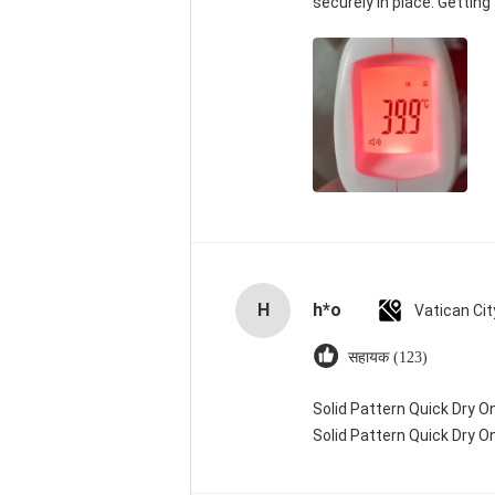
securely in place. Getting
H
h*o
सहायक (123)
Solid Pattern Quick Dry
Solid Pattern Quick Dry