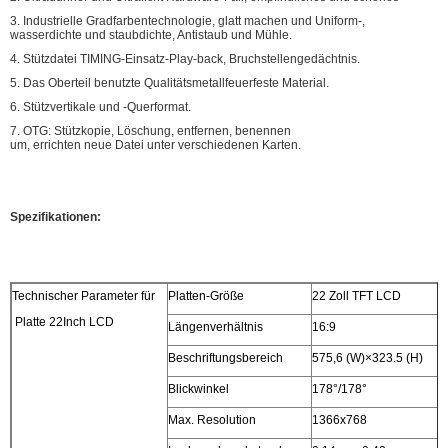
3. Industrielle Gradfarbentechnologie, glatt machen und Uniform-,
wasserdichte und staubdichte, Antistaub und Mühle.
4. Stützdatei TIMING-Einsatz-Play-back, Bruchstellengedächtnis.
5. Das Oberteil benutzte Qualitätsmetallfeuerfeste Material.
6. Stützvertikale und -Querformat.
7. OTG: Stützkopie, Löschung, entfernen, benennen
um, errichten neue Datei unter verschiedenen Karten.
Spezifikationen:
Technischer Parameter für
Platten-Größe
22 Zoll TFT LCD
Platte 22Inch LCD
Längenverhältnis
16:9
Beschriftungsbereich
575,6 (W)×323.5 (H)
Blickwinkel
178°/178°
Max. Resolution
1366x768