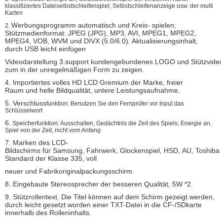
klassifiziertes Dateiselbstschleifenspiel; Selbstschleifenanzeige usw. der multi
Karten
Werbungsprogramm automatisch und Kreis- spielen;
2.
Stützmedienformat: JPEG (JPG), MP3, AVI, MPEG1, MPEG2,
MPEG4, VOB, WVM und DIVX (5.0/6.0). Aktualisierungsinhalt,
durch USB leicht einfügen
Videodarstellung 3.support kundengebundenes LOGO und Stützvide
zum in der unregelmäßigen Form zu zeigen.
4. Importiertes volles HD LCD Gremium der Marke, freier
Raum und helle Bildqualität, untere Leistungsaufnahme.
5. Verschluss
funktion: Benutzen Sie den Fernprüfer vor Input das
Schlüsselwort
6.
Speicherfunktion: Ausschalten, Gedächtnis die Zeit des Spiels; Energie an,
Spiel von der Zeit, nicht vom Anfang
7. Marken des LCD-
Bildschirms für Samsung, Fahrwerk, Glockenspiel, HSD, AU, Toshiba 
Standard der Klasse 335, voll
neuer und Fabrikoriginalpackungsschirm.
8. Eingebaute Stereosprecher der besseren Qualität, 5W *2.
9. Stützrollentext. Die Titel können auf dem Schirm gezeigt werden,
durch leicht gesetzt worden einer TXT-Datei in die CF-/SDkarte
innerhalb des Rolleninhalts.