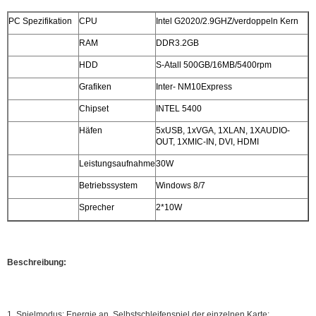
PC Spezifikation
CPU
Intel G2020/2.9GHZ/verdoppeln Kern
RAM
DDR3.2GB
HDD
S-Atall 500GB/16MB/5400rpm
Grafiken
Inter- NM10Express
Chipset
INTEL 5400
Häfen
5xUSB, 1xVGA, 1XLAN, 1XAUDIO-
OUT, 1XMIC-IN, DVI, HDMI
Leistungsaufnahme
30W
Betriebssystem
Windows 8/7
Sprecher
2*10W
Beschreibung:
1.
Spielmodus: Energie an, Selbstschleifenspiel der einzelnen Karte;