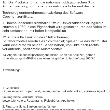
10. Die Produkte führen die nationalen obligatorischen 3 c-
Authentisierung, und haben das nationale hohe und das neu
Technologieunternehmensentwicklung des Software-
Copyrightzertifikats.
hochauflösender sichtbarer Effekt, Universaldecodierungschip,
11.
stützen p 1080, diese Eigenschaft wird gestützt durch das Video ist
sehr umfassend, mit hoher Kompatibilität.
Aufgeteilte Funktion des Stützschirmes;
12.
Stützhorizontales/vertikales Schirmspiel; Spielen Sie das Bildmuster
kann eine Mitte zu beiden Seiten haben, von links nach rechts
verlaufende, horizontale Mustervielfalt.
13. Angeln Sie subscript Anzeigenfunktion: Kann die Spielzeit, gerade
Unterstützungs-BMP-Bild einstellen mit größter Entschließung 160*90
Anwendung:
1. Geschäfts-
Organisationen: Supermarkt, umfangreiche Einkaufszentren, exklusive Agentur, 
umfangreiche Verkäufe, Stern-
bewertete Hotels, Restaurants, Reisebüros, Apotheke.
2. Finanzinstitute: Banken, umlauffähige