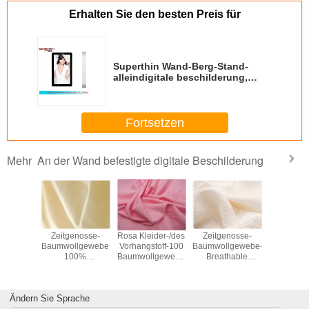
Erhalten Sie den besten Preis für
Superthin Wand-Berg-Stand-
alleindigitale beschilderung,
Aufzug Lcd-Monitor Media Player
Fortsetzen
An der Wand befestigte digitale Beschilderung
Mehr
-
r grüner
Zeitgenosse-
Rosa Kleider-/des
Zeitgenosse-
Leichtgewi
Kleiderkleiderbaumwollgewebe-
Baumwollgewebe
Vorhangstoff-100
Baumwollgewebe-
Baumwoll
58" Breite
100%
Baumwollgewebe
Breathable
100
bedecken/Sofa-
durch das Yard
Unterwäsche-
spielen/Kl
Polsterungs-
120gsm
Gewebe 100%
Futter-
Gewebe
120-135gsm
Ändern Sie Sprache