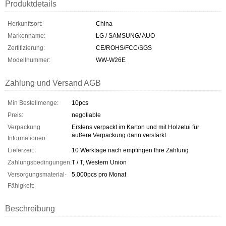
Produktdetails
Herkunftsort:
China
Markenname:
LG / SAMSUNG/ AUO
Zertifizierung:
CE/ROHS/FCC/SGS
Modellnummer:
WW-W26E
Zahlung und Versand AGB
Min Bestellmenge:
10pcs
Preis:
negotiable
Verpackung
Erstens verpackt im Karton und mit Holzetui für
äußere Verpackung dann verstärkt
Informationen:
Lieferzeit:
10 Werktage nach empfingen Ihre Zahlung
Zahlungsbedingungen:
T / T, Western Union
Versorgungsmaterial-
5,000pcs pro Monat
Fähigkeit:
Beschreibung