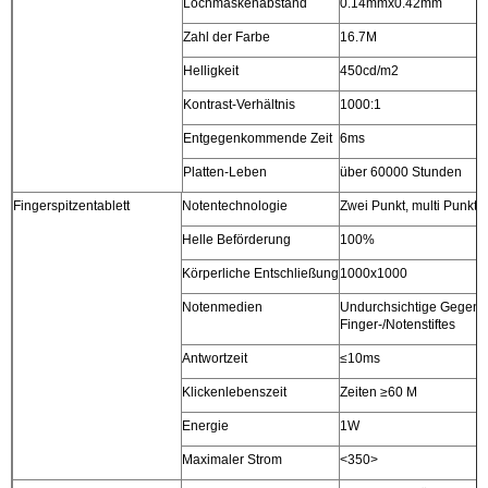
Lochmaskenabstand
0.14mmx0.42mm
Zahl der Farbe
16.7M
Helligkeit
450cd/m2
Kontrast-Verhältnis
1000:1
Entgegenkommende Zeit
6ms
Platten-Leben
über 60000 Stunden
Fingerspitzentablett
Notentechnologie
Zwei Punkt, multi Punktn
Helle Beförderung
100%
Körperliche Entschließung
1000x1000
Notenmedien
Undurchsichtige Gegens
Finger-/Notenstiftes
Antwortzeit
≤10ms
Klickenlebenszeit
Zeiten ≥60 M
Energie
1W
Maximaler Strom
<350>