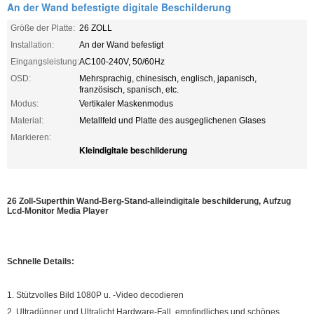
An der Wand befestigte digitale Beschilderung
Größe der Platte:
26 ZOLL
Installation:
An der Wand befestigt
Eingangsleistung:
AC100-240V, 50/60Hz
OSD:
Mehrsprachig, chinesisch, englisch, japanisch,
französisch, spanisch, etc.
Modus:
Vertikaler Maskenmodus
Material:
Metallfeld und Platte des ausgeglichenen Glases
Markieren:
Kleindigitale beschilderung
26 Zoll-Superthin Wand-Berg-Stand-alleindigitale beschilderung, Aufzug
Lcd-Monitor Media Player
Schnelle Details:
1. Stützvolles Bild 1080P u. -Video decodieren
2. Ultradünner und Ultralicht Hardware-Fall, empfindliches und schönes