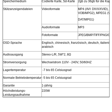
Speichermedium
Codierte Karte, Sd-Karte
2gb zu 36gb für die Kapa
Stützanzeigendateien
Videoformate
MP4 (AVI: DIVX/XVID), 
VOB/MPG2), MPEG1 (V
DAT/MPG1)
Audioformate
MP3
Fotoformate
JPEG/BMP/TIFF/PNG/GI
OSD-Sprache
Englisch, chinesisch, französisch, deutsch, italienis
arabisch
Audioausgang
Stereo-L/R, 5W*2, 8Ω
Stromversorgung
Wechselstrom 110V - 240V, 50/60HZ
Lagertemperatur
-7 bis 65 Celsiusgrad
Normale Betriebstemperatur
-5 bis 65 Celsiusgrad
Garantie
1-jährig
Höchstleistungs-
220W
Leistungsaufnahme