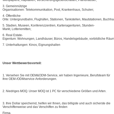
Wertpapiere, Kapitalien, Versicherungsgesellschaften, Pfandhäuser;
3. Gemeinnützige
Organisationen: Telekommunikation, Post, Krankenhaus, Schulen;
4. Öffentliche
Orte: Untergrundbahn, Flughäfen, Stationen, Tankstellen, Mautstationen, Buchha
5. Stadien, Museen, Konferenzzentren, Kartenagenturen, Stunden-
Markt, Lotteriemitten;
6. Real Estate-
Eigentum: Wohnungen, Landhäuser, Büros, Handelsgebäude, vorbildliche Räum
7. Unterhaltungen: Kinos, Eignungshallen
Unser Wettbewerbsvorteil:
1. Versehen Sie mit OEM&ODM-Service, wir haben Ingenieure, Berufsteam für
Ihre OEM-/ODMservice-Anforderungen.
2. Niedriges MOQ. Unser MOQ ist 1 PC für verschiedene Größen und Arten.
3. Ihre Dollar speichernd, helfen wir Ihnen, das billigste und auch sicherste die
Verschiffenweise und das Verschiffen zu finden
Firma.