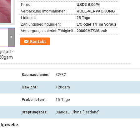
Preis:
USD2-6.00/M
Verpackung Informationen:
ROLL-VERPACKUNG
Lieferzeit:
25 Tage
Zahlungsbedingungen:
L/C oder T/T im Voraus
Versorgungsmaterial-Fähigkeit:
20000MTS/Month
Kontakt
gstoff-
120gsm
Baumaschinen:
32*32
Gewicht:
120gsm
Probe liefern:
15 Tage
Ursprungsort:
Jiangsu, China (Festland)
llgewebe