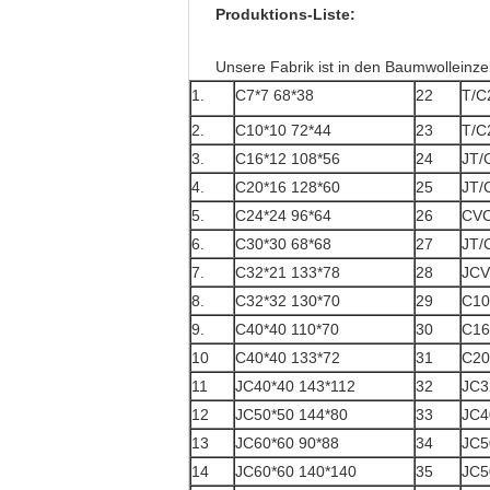
Produktions-Liste:
Unsere Fabrik ist in den Baumwolleinzel
1.
C7*7 68*38
22
T/C
2.
C10*10 72*44
23
T/C
3.
C16*12 108*56
24
JT/
4.
C20*16 128*60
25
JT/
5.
C24*24 96*64
26
CVC
6.
C30*30 68*68
27
JT/
7.
C32*21 133*78
28
JCV
8.
C32*32 130*70
29
C10
9.
C40*40 110*70
30
C16
10
C40*40 133*72
31
C20
11
JC40*40 143*112
32
JC3
12
JC50*50 144*80
33
JC4
13
JC60*60 90*88
34
JC5
14
JC60*60 140*140
35
JC5