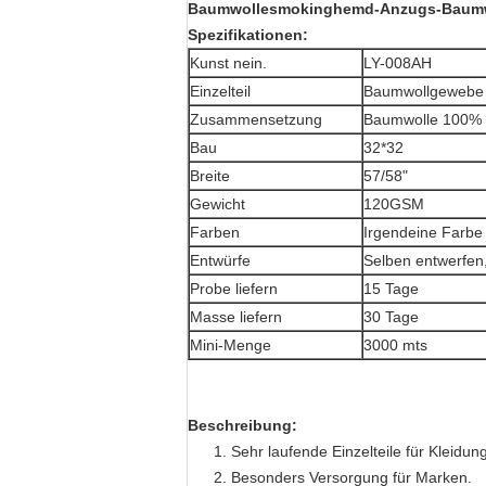
Baumwollesmokinghemd-Anzugs-Baum
Spezifikationen:
Kunst nein.
LY-008AH
Einzelteil
Baumwollgewebe
Zusammensetzung
Baumwolle 100%
Bau
32*32
Breite
57/58"
Gewicht
120GSM
Farben
Irgendeine Farbe
Entwürfe
Selben entwerfen,
Probe liefern
15 Tage
Masse liefern
30 Tage
Mini-Menge
3000 mts
Beschreibung:
1. Sehr laufende Einzelteile für Kleidu
2. Besonders Versorgung für Marken.