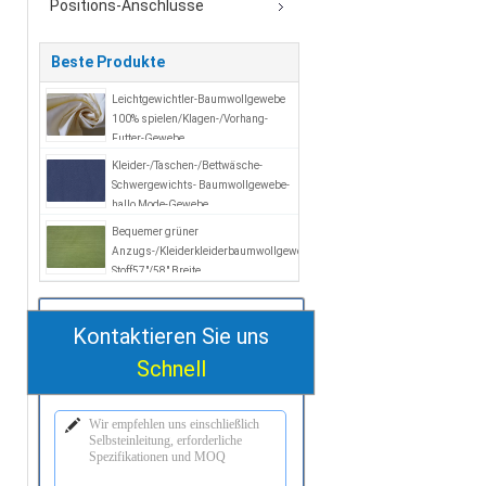
Positions-Anschlüsse
Beste Produkte
Leichtgewichtler-Baumwollgewebe
100% spielen/Klagen-/Vorhang-
Futter-Gewebe
Kleider-/Taschen-/Bettwäsche-
Schwergewichts- Baumwollgewebe-
hallo Mode-Gewebe
Bequemer grüner
Anzugs-/Kleiderkleiderbaumwollgewebe-
Stoff57"/58" Breite
Kontaktieren Sie uns
Schnell