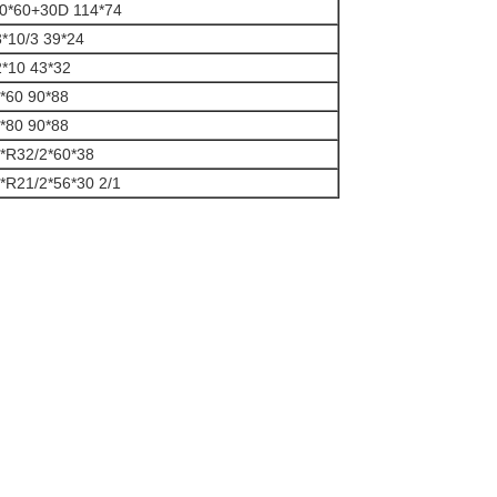
0*60+30D 114*74
3*10/3 39*24
2*10 43*32
*60 90*88
*80 90*88
*R32/2*60*38
*R21/2*56*30 2/1