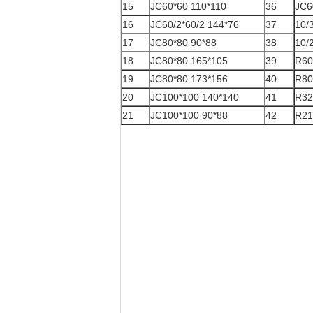
15
JC60*60 110*110
36
JC6
16
JC60/2*60/2 144*76
37
10/
17
JC80*80 90*88
38
10/
18
JC80*80 165*105
39
R60
19
JC80*80 173*156
40
R80
20
JC100*100 140*140
41
R32
21
JC100*100 90*88
42
R21