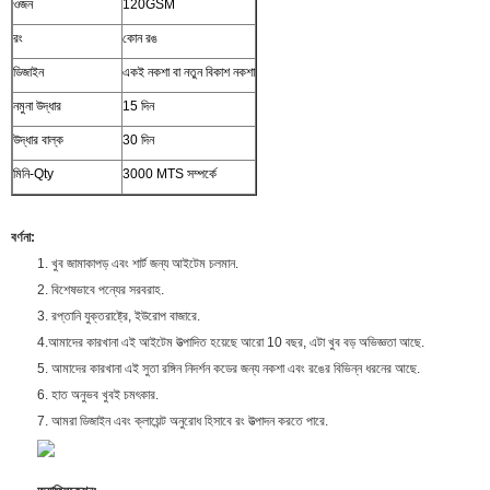
ওজন
120GSM
রং
কোন রঙ
ডিজাইন
একই নকশা বা নতুন বিকাশ নকশা
নমুনা উদ্ধার
15 দিন
উদ্ধার বাল্ক
30 দিন
মিনি-Qty
3000 MTS সম্পর্কে
বর্ণনা:
1. খুব জামাকাপড় এবং শার্ট জন্য আইটেম চলমান.
2. বিশেষভাবে পন্যের সরবরাহ.
3. রপ্তানি যুক্তরাষ্ট্রে, ইউরোপ বাজারে.
4.আমাদের কারখানা এই আইটেম উত্পাদিত হয়েছে আরো 10 বছর, এটা খুব বড় অভিজ্ঞতা আছে.
5. আমাদের কারখানা এই সুতা রঙ্গিন নিদর্শন কডের জন্য নকশা এবং রঙের বিভিন্ন ধরনের আছে.
6. হাত অনুভব খুবই চমৎকার.
7. আমরা ডিজাইন এবং ক্লায়েন্ট অনুরোধ হিসাবে রং উত্পাদন করতে পারে.