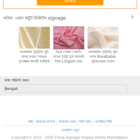
চালিয়ে
recommend taking the time to set it up
properly!""The Pico 4's visual clarity is fantastic
ওয়াল মাউন্ট ডিজিটাল signage
অধিক
once you dial in the IPD correctly. The manual
adjustment is smooth, and finding that sweet spot
makes all the difference. No more eye strain
during long sessions. Highly r
বুজ মামলা /
সমসাময়িক 100% সুতি
পিঙ্ক পোষাক / কার্টেন
সমসাময়িক 100% সুতি
লাইটওয়েট 1
শাক তুলা
কাপড় কভার / পালঙ্ক
তারেক 100 তুলা আমদানি
কাপড় Breathable
কাপড় খেলনা 
পড় 57 "/
গৃহসজ্জার সামগ্রী ফ্যাব্রিক
ইয়ার্ড 120gsm দ্বারা
আন্ডারওয়্যার তারেক
কার্টেন আস্তর
্রস্থ
120-135gsm
ভাষা পরিবর্তন করুন
Bengali
বাড়ি
|
আমাদের সম্পর্কে
|
যোগাযোগ করুন
|
সাইট ম্যাপ
|
গোপনীয়তা নীতি
ডেস্কটপ দেখুন
Copyright © 2015 - 2026 China Signage Display Online Marketplace.