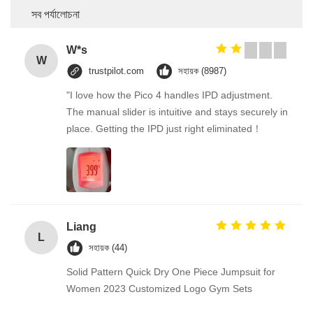
সব পর্যালোচনা
W*s
W
trustpilot.com
সহায়ক (8987)
"I love how the Pico 4 handles IPD adjustment.
The manual slider is intuitive and stays securely in
place. Getting the IPD just right eliminated！
Liang
L
সহায়ক (44)
Solid Pattern Quick Dry One Piece Jumpsuit for
Women 2023 Customized Logo Gym Sets