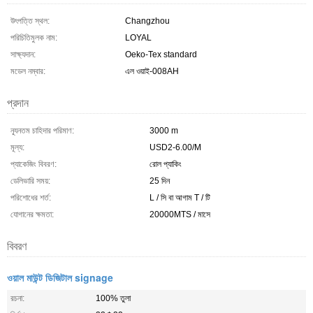
উৎপত্তি স্থল:
Changzhou
পরিচিতিমুলক নাম:
LOYAL
সাক্ষ্যদান:
Oeko-Tex standard
মডেল নম্বার:
এল ওয়াই-008AH
প্রদান
ন্যূনতম চাহিদার পরিমাণ:
3000 m
মূল্য:
USD2-6.00/M
প্যাকেজিং বিবরণ:
রোল প্যাকিং
ডেলিভারি সময়:
25 দিন
পরিশোধের শর্ত:
L / সি বা আগাম T / টি
যোগানের ক্ষমতা:
20000MTS / মাসে
বিবরণ
ওয়াল মাউন্ট ডিজিটাল signage
রচনা:
100% তুলা