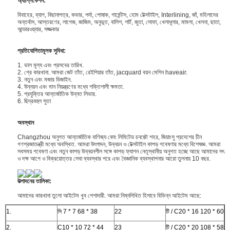
অ্যাপ্লিকেশন:
বিবাহের, ব্যাগ, বিছানাপত্র, কভার, পর্দা, পোষাক, গার্মেন্টস, হোম টেক্সটাইল, Interlining, জাঁ, মহিলাদের
অন্তর্বাস, আস্তরণের, লাগেজ, জাজিম, অনুভূত, বালিশ, শার্ট, জুতা, সোফা, খেলাধূলার, মামলা, খেলনা, ছাতা,
আন্ডারওয়্যার, সজ্জকার
প্রতিযোগিতামূলক সুবিধা:
1. ভাল মূল্য এবং প্রসবের তারিখ.
2. গ্রে কারখানা. আমরা জেট তাঁত, রেইপিয়ার তাঁত, jacquard বয়ন মেশিন haveair.
3. নতুন এবং মজার ডিজাইন.
4. উন্নয়ন এবং মান নিয়ন্ত্রণের মধ্যে শক্তিশালী ক্ষমতা.
5. প্রযুক্তির আন্তর্জাতিক উন্নত লিভার.
6. ছিদ্রবহুল সুতা
অবস্থান
Changzhou অনুগত আন্তর্জাতিক বাণিজ্য কোং লিমিটেড চনজ়ৌ শহর, জিয়াংসু প্রদেশের চীন
গণপ্রজাতন্ত্রী মধ্যে অবস্থিত. আমরা উৎপাদন, উন্নয়ন ও টেক্সটাইল কাপড় গবেষণার মধ্যে বিশেষজ্ঞ. আমরা
সবসময় গবেষণা এবং নতুন কাপড় উন্নয়নশীল সঙ্গে কাপড় ফ্যাশন নেতৃস্থানীয় অনুগত হচ্ছে আছে আমাদের সৎ
ও দক্ষ আগে ও বিক্রয়োত্তর সেবা ব্যবস্থার পরে এবং বৈজ্ঞানিক ব্যবস্থাপনার আরো তুলনায় 10 বছর.
উত্পাদনের তালিকা:
আমাদের কারখানা তুলো আইটেম খুব পেশাদারী. আমরা নিম্নলিখিত হিসাবে বিভিন্ন আইটেম আছে:
1.
সি 7 * 7 68 * 38
22
টি / C20 * 16 120 * 60
2.
C10 * 10 72 * 44
23
টি / C20 * 20 108 * 58