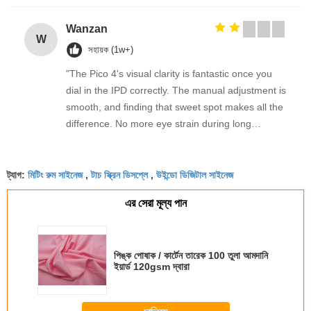
Wanzan
W
সহায়ক (1w+)
"The Pico 4's visual clarity is fantastic once you
dial in the IPD correctly. The manual adjustment is
smooth, and finding that sweet spot makes all the
difference. No more eye strain during long
sessions. Highly recommend taking the time to set
it up properly!""The Pico 4's visual clarity is
মিটিং রুম সাইনেজ
টাচ স্ক্রিন ডিসপ্লে
উইন্ডো ডিজিটাল সাইনেজ
fantastic once you dial in the IPD correctly. The
ট্যাগ:
,
,
manual adjustment is smooth, and finding that
এর সেরা মূল্য পান
sweet spot makes all the difference. No more eye
strain during long sessions. Highly recommend
taking the time to set it up properly!""The Pico 4's
পিঙ্ক পোষাক / কার্টেন তারেক 100 তুলা আমদানি
visual clarity is fantastic once you dial in the IPD
ইয়ার্ড 120gsm দ্বারা
correctly. The manual adjustment is smooth, and
finding that sweet spot makes all the difference.
No more eye strain during long sessions. Highly