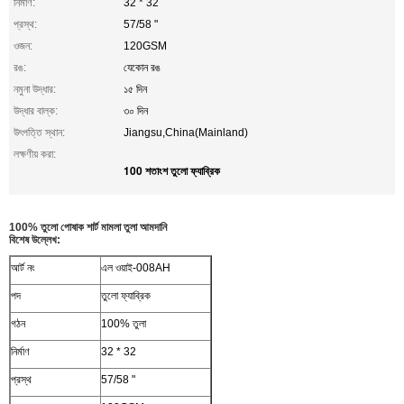
নির্মাণ:
32 * 32
প্রস্থ:
57/58 "
ওজন:
120GSM
রঙ:
যেকোন রঙ
নমুনা উদ্ধার:
১৫ দিন
উদ্ধার বাল্ক:
৩০ দিন
উৎপত্তি স্থান:
Jiangsu,China(Mainland)
লক্ষণীয় করা:
100 শতাংশ তুলো ফ্যাব্রিক
100% তুলো পোষাক শার্ট মামলা তুলা আমদানি
বিশেষ উল্লেখ:
আর্ট নং
এল ওয়াই-008AH
পদ
তুলো ফ্যাব্রিক
গঠন
100% তুলা
নির্মাণ
32 * 32
প্রস্থ
57/58 "