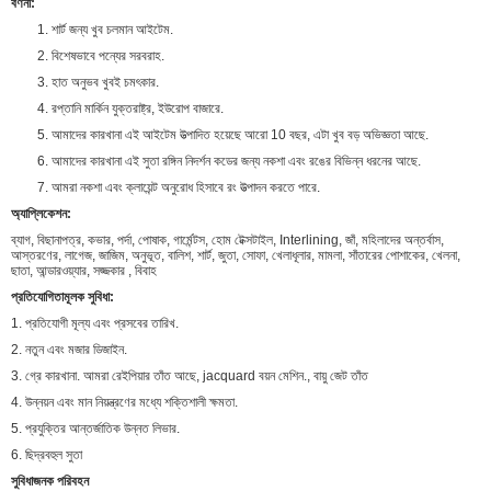
বর্ণনা:
1. শার্ট জন্য খুব চলমান আইটেম.
2. বিশেষভাবে পন্যের সরবরাহ.
3. হাত অনুভব খুবই চমৎকার.
4. রপ্তানি মার্কিন যুক্তরাষ্ট্র, ইউরোপ বাজারে.
5. আমাদের কারখানা এই আইটেম উত্পাদিত হয়েছে আরো 10 বছর, এটা খুব বড় অভিজ্ঞতা আছে.
6. আমাদের কারখানা এই সুতা রঙ্গিন নিদর্শন কডের জন্য নকশা এবং রঙের বিভিন্ন ধরনের আছে.
7. আমরা নকশা এবং ক্লায়েন্ট অনুরোধ হিসাবে রং উত্পাদন করতে পারে.
অ্যাপ্লিকেশন:
ব্যাগ, বিছানাপত্র, কভার, পর্দা, পোষাক, গার্মেন্টস, হোম টেক্সটাইল, Interlining, জাঁ, মহিলাদের অন্তর্বাস,
আস্তরণের, লাগেজ, জাজিম, অনুভূত, বালিশ, শার্ট, জুতা, সোফা, খেলাধূলার, মামলা, সাঁতারের পোশাকের, খেলনা,
ছাতা, আন্ডারওয়্যার, সজ্জকার , বিবাহ
প্রতিযোগিতামূলক সুবিধা:
1. প্রতিযোগী মূল্য এবং প্রসবের তারিখ.
2. নতুন এবং মজার ডিজাইন.
3. গ্রে কারখানা. আমরা রেইপিয়ার তাঁত আছে, jacquard বয়ন মেশিন., বায়ু জেট তাঁত
4. উন্নয়ন এবং মান নিয়ন্ত্রণের মধ্যে শক্তিশালী ক্ষমতা.
5. প্রযুক্তির আন্তর্জাতিক উন্নত লিভার.
6. ছিদ্রবহুল সুতা
সুবিধাজনক পরিবহন