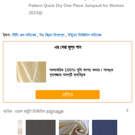
Pattern Quick Dry One Piece Jumpsuit for Women
2023@
মিটিং রুম সাইনেজ
টাচ স্ক্রিন ডিসপ্লে
উইন্ডো ডিজিটাল সাইনেজ
ট্যাগ:
,
,
এর সেরা মূল্য পান
সমসাময়িক 100% সুতি কাপড় কভার / পালঙ্ক
গৃহসজ্জার সামগ্রী ফ্যাব্রিক
চালিয়ে
ওয়াল মাউন্ট ডিজিটাল signage
অধিক