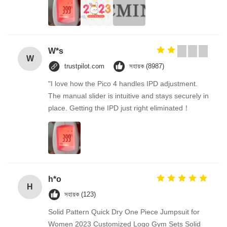
W*s
W
trustpilot.com
সহায়ক (8987)
"I love how the Pico 4 handles IPD adjustment.
The manual slider is intuitive and stays securely in
place. Getting the IPD just right eliminated！
h*o
H
সহায়ক (123)
Solid Pattern Quick Dry One Piece Jumpsuit for
Women 2023 Customized Logo Gym Sets Solid