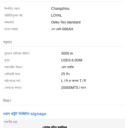
উৎপত্তি স্থল:
Changzhou
পরিচিতিমুলক নাম:
LOYAL
সাক্ষ্যদান:
Oeko-Tex standard
মডেল নম্বার:
এল ওয়াই-006AH
প্রদান
ন্যূনতম চাহিদার পরিমাণ:
3000 m
মূল্য:
USD2-6.00/M
প্যাকেজিং বিবরণ:
রোল প্যাকিং
ডেলিভারি সময়:
25 দিন
পরিশোধের শর্ত:
L / সি বা আগাম T / টি
যোগানের ক্ষমতা:
20000MTS / মাসে
বিবরণ
ওয়াল মাউন্ট ডিজিটাল signage
লক্ষণীয় করা:
পোশাক সুতির ফ্যাব্রিক