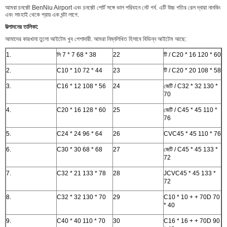
আমরা চনজ়ৌ BenNiu Airport এবং চনজ়ৌ পোর্ট সঙ্গে ভাল পরিবহন নেট গর্ব. এটি উচ্চ গতির রেল দ্বারা নানকিং
এবং সাংহাই থেকে প্রায় এক ঘন্টা লাগে.
উত্পাদনের তালিকা:
আমাদের কারখানা তুলো আইটেম খুব পেশাদারী. আমরা নিম্নলিখিত হিসাবে বিভিন্ন আইটেম আছে:
1.
সি 7 * 7 68 * 38
22
টি / C20 * 16 120 * 60
2.
C10 * 10 72 * 44
23
টি / C20 * 20 108 * 58
3.
C16 * 12 108 * 56
24
জেটি / C32 * 32 130 *
70
4.
C20 * 16 128 * 60
25
জেটি / C45 * 45 110 *
76
5.
C24 * 24 96 * 64
26
CVC45 * 45 110 * 76
6.
C30 * 30 68 * 68
27
জেটি / C45 * 45 133 *
72
7.
C32 * 21 133 * 78
28
JCVC45 * 45 133 *
72
8.
C32 * 32 130 * 70
29
C10 * 10 + + 70D 70
* 40
9.
C40 * 40 110 * 70
30
C16 * 16 + + 70D 90