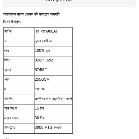
আরামদায়ক মামলা পোষাক শার্ট সফা তুলা আমদানি
বিশেষ উল্লেখ:
আর্ট নং
এল ওয়াই-006AH
পদ
তুলো ফ্যাব্রিক
গঠন
100% তুলা
নির্মাণ
32/2 * 32/2
প্রস্থ
57/58 "
ওজন
255GSM
রং
কোন রঙ
ডিজাইন
একই নকশা বা নতুন বিকাশ নকশা
নমুনা উদ্ধার
15 দিন
উদ্ধার বাল্ক
30 দিন
মিনি-Qty
3000 MTS সম্পর্কে