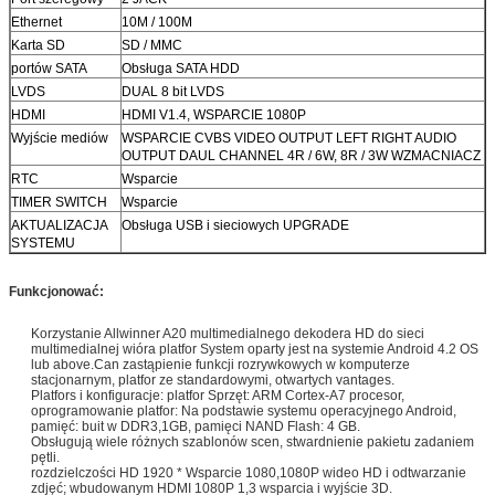
Ethernet
10M / 100M
Karta SD
SD / MMC
portów SATA
Obsługa SATA HDD
LVDS
DUAL 8 bit LVDS
HDMI
HDMI V1.4, WSPARCIE 1080P
Wyjście mediów
WSPARCIE CVBS VIDEO OUTPUT LEFT RIGHT AUDIO
OUTPUT DAUL CHANNEL 4R / 6W, 8R / 3W WZMACNIACZ
RTC
Wsparcie
TIMER SWITCH
Wsparcie
AKTUALIZACJA
Obsługa USB i sieciowych UPGRADE
SYSTEMU
Funkcjonować:
Korzystanie Allwinner A20 multimedialnego dekodera HD do sieci
multimedialnej wióra platfor System oparty jest na systemie Android 4.2 OS
lub above.Can zastąpienie funkcji rozrywkowych w komputerze
stacjonarnym, platfor ze standardowymi, otwartych vantages.
Platfors i konfiguracje: platfor Sprzęt: ARM Cortex-A7 procesor,
oprogramowanie platfor: Na podstawie systemu operacyjnego Android,
pamięć: buit w DDR3,1GB, pamięci NAND Flash: 4 GB.
Obsługują wiele różnych szablonów scen, stwardnienie pakietu zadaniem
pętli.
rozdzielczości HD 1920 * Wsparcie 1080,1080P wideo HD i odtwarzanie
zdjęć; wbudowanym HDMI 1080P 1,3 wsparcia i wyjście 3D.