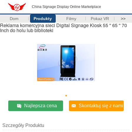
China Signage Display Online Marketplace
Dom
Produkty
Filmy
Pokaz VR
>>
Reklama komercyjna sieci Digital Signage Kiosk 55 '' 65 '' 70
Inch do holu lub biblioteki
Najlepsza cena
Skontaktuj się z nami
Szczegóły Produktu