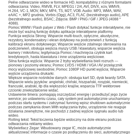
Pełne odtwarzanie wideo w formacie HD, kompatybilny z różnymi formatami
odtwarzania: Video, RMVB, FLV, MPEG1 / 2/4, AVI, DIVX, xciv, WMV9,
H.264, VC-1, MOV, MKV, MP4, TS, M2T, VOB. Audio: MP3, WMA, WAV,
eAAC +, MP2 grudnia, Vorbis (Ogg), AC3, FLAC (bezstratnego audio), APE
(bezstratnego audio), BSAC; Zdjęcia: BMP / PNG / GIF / JPEG (4088 *
4088).
Pomoc WWW / Flash palyer z Web / Flash dotykać funkcje interaktywne, nie
może być ważną funkcję dotyku aplikacje interaktywne platformy.
Funkcja wejścia Strong: Wsparcie multi-touch, optyczne, akustyczne,
rezystory, kondensatory i ekran dotykowy na podczerwień z funkcją
kalibracji ekranu dotykowego; Wsparcie wejście zdalnego sterowania na
podczerwień, obsługa wejścia myszy USB / klawiatury, wsparcie wejścia
kamery / mikrofonu; legitymacja Pomoc / machnięcia czytnik kart
kredytowych, hasła klawiatura i inne urządzenia wejściowe.
Silna funkcja wyjścia: Wsparcie 2 tryby wyświetlania bieli rozruch ---
pionowy i poziomy ekranu; Pomoc LVDS / HDMI / VGA / AV przełącznik
mocy wyjściowej swobodnie; Pomoc 1080P HD punkt wyjścia; Wsparcie
wyjście urządzenia drukarki.
Większe wsparcie nośników danych: obsługa kart SD, dysk twardy SATA.
Wsparcie wielu języków: angielski, chiński, hiszpański, rosyjski, niemiecki,
francuski, arabski, itp dla większości krajów, wsparcia TTF wektorowe
czcionki zniekształcenie widać.
Ustawienie timera: pomagają oszczędzać energię i przedłużyć jego życie
wervice; po ustawieniu czasu, cały system jest automatycznie uruchamiany
podczas startu systemu i zatrzymać funning wpisz shutdown automatycznie
podczas zamykania down.With wyłączania trybu, urządzenie nie reaguje
działania zewnętrzne, nie pochodzi z żadnej wyjście sygnału audio lub
wideo.
Rolling tekst: Tekst toczenia będzie widoczny na dole ekranu podczas
odtwarzania reklamy wideo.
Wyświetlacz Zegar: Wbudowany zegar IC, może automatycznie
aktualizować informacje o czasie po podłączeniu do sieci, automatycznego