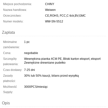
Miejsce pochodzenia:
CHINY
Nazwa handlowa:
Weiwen
Orzecznictwo:
CE,ROHS, FCC,C-tick,BV,GMC
Numer modelu:
WW-SN-5512
Zapłata
Minimalne
1 pc
zamówienie:
Cena:
negotiable
Szczegóły
Wewnętrzna pianka 4CM PE, Bliski karton eksport, eksport
Zewnętrzne drewniane pudełko
pakowania:
Czas dostawy:
7-25 dni
Zasady
30% lub 50% kaucji, bilans przed wysyłką
płatności:
Możliwość
3000PCS/miesiąc
Supply:
Opis