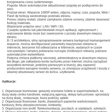
korygowania czasu systemowego.
Pogoda: Może automatycznie aktualizować pogodę po podłączeniu do
sieci.
Podział ekran: Wsparcie 1080P wideo, zdjęcia, napisy, czas, pogoda, Web /
Flash itp funkcją swobodnego podziału ekranu.
Pomoc zdalny restart, zdalne zamykanie zdalnie screeny, zdalnie skasować
funkcję materiału.
Wspieranie potężne sieci: LAN / WiFi / 3G.
Z pulpitu systemu lub jakichkolwiek innych aplikacji, ogłoszeniach i
walcowanie tekstu może być zawieszenie z przodu dowolnym miejscu
ekranu.
B / S architektura, silny oprogramowanie serwera backgroud mamangement
wsparcie, można skonfigurować parametry maszynowe reklama w
internecie, tworzenie list odtwarzania w Internecie, wydanych w czasie
rzeczywistym / serwery pobierania rozrządu źródłowych reklamy, pobrane
automatycznie wyświetlane.
Potężna chmura platformy sieciowej, administratorzy w dowolnym miejscu
tak długo, jak zakładania konta rachunku przez Internet, można zarządzać
wszystkimi terminali, jesteśmy pierwszym w branży, aby zapewnić
producentom wynajem modelu serwera, co zmniejsza uciążliwość i koszty z
własnej wbudowany serwer do końca -użytkownik.
Aplikacje:
1. Organizacje biznesowe: gwiazdy oceniane hotele w supermarketach, na
dużą skalę centra handlowe, wyłączną agencją, sklepy łańcuchowe, sprzedaży
na dużą skalę,, restauracje, biura podróży, apteki.
2. Organizacje finansowe: banki, zbywalnych papierów wartościowych,
funduszy, firmy ubezpieczeniowe, lombardy;
3. Organizacje non-profit: Telekomunikacja, pocztach, w szpitalach, szkołach;