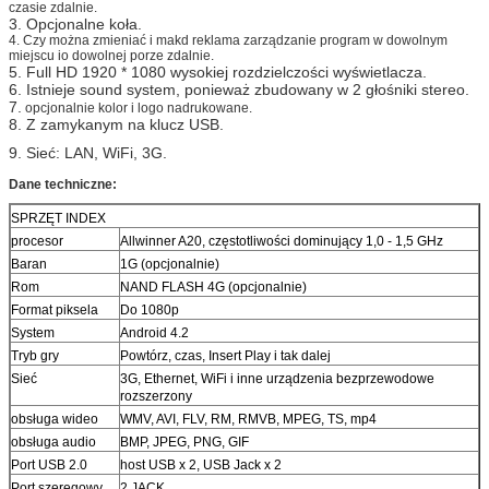
czasie zdalnie.
3. Opcjonalne koła.
4. Czy można zmieniać i makd reklama zarządzanie program w dowolnym
miejscu io dowolnej porze zdalnie.
5. Full HD 1920 * 1080 wysokiej rozdzielczości wyświetlacza.
6. Istnieje sound system, ponieważ zbudowany w 2 głośniki stereo.
7.
opcjonalnie kolor i logo nadrukowane.
8. Z zamykanym na klucz USB.
9. Sieć: LAN, WiFi, 3G.
Dane techniczne:
SPRZĘT INDEX
procesor
Allwinner A20, częstotliwości dominujący 1,0 - 1,5 GHz
Baran
1G (opcjonalnie)
Rom
NAND FLASH 4G (opcjonalnie)
Format piksela
Do 1080p
System
Android 4.2
Tryb gry
Powtórz, czas, Insert Play i tak dalej
Sieć
3G, Ethernet, WiFi i inne urządzenia bezprzewodowe
rozszerzony
obsługa wideo
WMV, AVI, FLV, RM, RMVB, MPEG, TS, mp4
obsługa audio
BMP, JPEG, PNG, GIF
Port USB 2.0
host USB x 2, USB Jack x 2
Port szeregowy
2 JACK