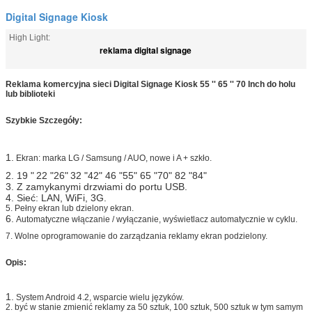
Digital Signage Kiosk
High Light:
reklama digital signage
Reklama komercyjna sieci Digital Signage Kiosk 55 '' 65 '' 70 Inch do holu
lub biblioteki
Szybkie Szczegóły:
1.
Ekran: marka LG / Samsung / AUO, nowe i A + szkło.
2. 19 "
22
"26"
32 "42" 46 "55" 65 "70" 82 "84"
3. Z zamykanymi drzwiami do portu USB.
4. Sieć: LAN, WiFi, 3G.
5. Pełny ekran lub dzielony ekran.
6.
Automatyczne włączanie / wyłączanie, wyświetlacz automatycznie w cyklu.
7. Wolne oprogramowanie do zarządzania reklamy ekran podzielony.
Opis:
1.
System Android 4.2, wsparcie wielu języków.
2. być w stanie zmienić reklamy za 50 sztuk, 100 sztuk, 500 sztuk w tym samym