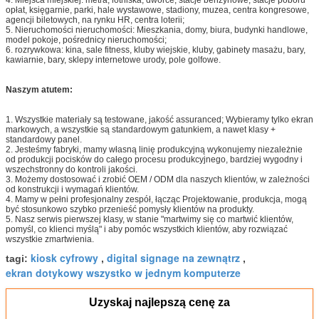
4. Miejsca miejskiej: metra, lotniska, dworce, stacje benzynowe, stacje poboru
opłat, księgarnie, parki, hale wystawowe, stadiony, muzea, centra kongresowe,
agencji biletowych, na rynku HR, centra loterii;
5. Nieruchomości nieruchomości: Mieszkania, domy, biura, budynki handlowe,
model pokoje, pośrednicy nieruchomości;
6. rozrywkowa: kina, sale fitness, kluby wiejskie, kluby, gabinety masażu, bary,
kawiarnie, bary, sklepy internetowe urody, pole golfowe.
Naszym atutem:
1. Wszystkie materiały są testowane, jakość assuranced; Wybieramy tylko ekran
markowych, a wszystkie są standardowym gatunkiem, a nawet klasy +
standardowy panel.
2. Jesteśmy fabryki, mamy własną linię produkcyjną wykonujemy niezależnie
od produkcji pocisków do całego procesu produkcyjnego, bardziej wygodny i
wszechstronny do kontroli jakości.
3. Możemy dostosować i zrobić OEM / ODM dla naszych klientów, w zależności
od konstrukcji i wymagań klientów.
4. Mamy w pełni profesjonalny zespół, łącząc Projektowanie, produkcja, mogą
być stosunkowo szybko przenieść pomysły klientów na produkty.
5. Nasz serwis pierwszej klasy, w stanie "martwimy się co martwić klientów,
pomyśl, co klienci myślą" i aby pomóc wszystkich klientów, aby rozwiązać
wszystkie zmartwienia.
kiosk cyfrowy
digital signage na zewnątrz
tagi:
,
,
ekran dotykowy wszystko w jednym komputerze
Uzyskaj najlepszą cenę za