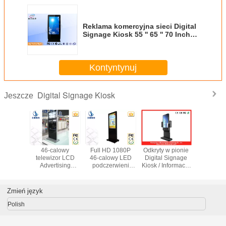
Reklama komercyjna sieci Digital
Signage Kiosk 55 '' 65 '' 70 Inch
do holu lub biblioteki
Kontyntynuj
Digital Signage Kiosk
Jeszcze
alowy
46-calowy
Full HD 1080P
Odkryty w pionie
Duży 55 
zor LCD
telewizor LCD
46-calowy LED
Digital Signage
interak
ervice
Advertising
podczerwieni
Kiosk / Informacje
Informacj
ść Big
Network Digital
Digital Signage
Totem na zdjęcie
Alone Di
 Signage
Signage Kiosk
kiosk z 500G dysk
Sign
sk z
Dla stacji Airport
twardy
Wyświ
Zmień język
ęzyczne
1920x1
atury
Polish