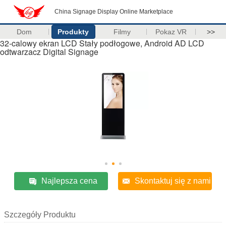
China Signage Display Online Marketplace
Dom
Produkty
Filmy
Pokaz VR
>>
32-calowy ekran LCD Stały podłogowe, Android AD LCD
odtwarzacz Digital Signage
Najlepsza cena
Skontaktuj się z nami
Szczegóły Produktu