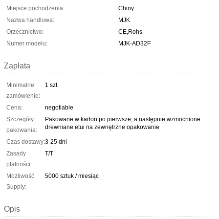
Miejsce pochodzenia:
Chiny
Nazwa handlowa:
MJK
Orzecznictwo:
CE,Rohs
Numer modelu:
MJK-AD32F
Zapłata
Minimalne
1 szt.
zamówienie:
Cena:
negotiable
Szczegóły
Pakowane w karton po pierwsze, a następnie wzmocnione
drewniane etui na zewnętrzne opakowanie
pakowania:
Czas dostawy:
3-25 dni
Zasady
T/T
płatności:
Możliwość
5000 sztuk / miesiąc
Supply:
Opis