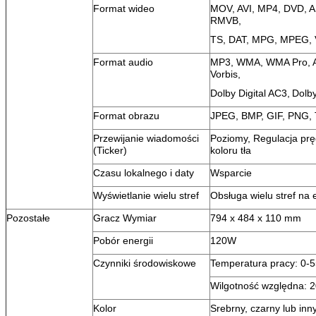
Format wideo
MOV, AVI, MP4, DVD, 
RMVB,
TS, DAT, MPG, MPEG,
Format audio
MP3, WMA, WMA Pro,
Vorbis,
Dolby Digital AC3,
Dolby
Format obrazu
JPEG, BMP, GIF, PNG,
Przewijanie wiadomości
Poziomy, Regulacja prędk
(Ticker)
koloru tła
Czasu lokalnego i daty
Wsparcie
Wyświetlanie wielu stref
Obsługa wielu stref na 
Pozostałe
Gracz Wymiar
794 x 484 x 110 mm
Pobór energii
120W
Czynniki środowiskowe
Temperatura pracy: 0-5
Wilgotność względna: 
Kolor
Srebrny, czarny lub inny