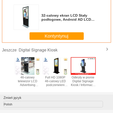
32-calowy ekran LCD Stały
podłogowe, Android AD LCD
odtwarzacz Digital Signage
Kontyntynuj
Digital Signage Kiosk
Jeszcze
alowy
46-calowy
Full HD 1080P
Odkryty w pionie
Duży 55 
zor LCD
telewizor LCD
46-calowy LED
Digital Signage
interak
ervice
Advertising
podczerwieni
Kiosk / Informacje
Informacj
ść Big
Network Digital
Digital Signage
Totem na zdjęcie
Alone Di
 Signage
Signage Kiosk
kiosk z 500G dysk
Sign
sk z
Dla stacji Airport
twardy
Wyświ
Zmień język
ęzyczne
1920x1
atury
Polish