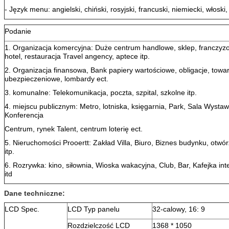
- Język menu: angielski, chiński, rosyjski, francuski, niemiecki, włoski
Podanie
1. Organizacja komercyjna: Duże centrum handlowe, sklep, franczyz
hotel, restauracja Travel angency, aptece itp.
2. Organizacja finansowa, Bank papiery wartościowe, obligacje, towa
ubezpieczeniowe, lombardy ect.
3. komunalne: Telekomunikacja, poczta, szpital, szkolne itp.
4. miejscu publicznym: Metro, lotniska, księgarnia, Park, Sala Wyst
Konferencja
Centrum, rynek Talent, centrum loterię ect.
5. Nieruchomości Prooertt: Zakład Villa, Biuro, Biznes budynku, otwó
itp.
6. Rozrywka: kino, siłownia, Wioska wakacyjna, Club, Bar, Kafejka in
itd
Dane techniczne:
LCD Spec.
LCD Typ panelu
32-calowy, 16: 9
Rozdzielczość LCD
1368 * 1050