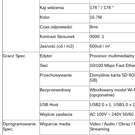
Kąt widzenia
178 ° / 178 °
Kolor
16.7M
Czas odpowiedzi
8ms
Kontrast Stosunek
3000: 1
Jasność (cd / m2)
500cd / m²
Gracz Spec.
Edytor
Procesor multimedialn
Sieć
10/100 Mbps Fast Ethe
Przechowywanie
Domyślnie karta SD 8G
GB)
Bezprzewodowy
Wbudowany moduł Wi-Fi
(opcjonalnie)
USB Host
USB2.0 x 1, USB1.0 x 1
Wejście zasilania
AC 100V ~ 240V 50/60
Oprogramowanie
Wsparcie media
Video / Audio / Obraz / 
Spec.
Streaming